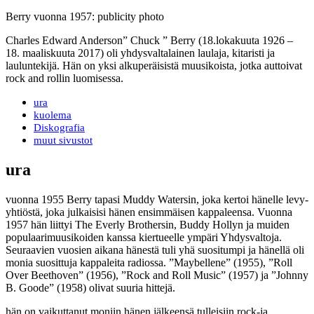
Berry vuonna 1957: publicity photo
Charles Edward Anderson” Chuck ” Berry (18.lokakuuta 1926 –
18. maaliskuuta 2017) oli yhdysvaltalainen laulaja, kitaristi ja
lauluntekijä. Hän on yksi alkuperäisistä muusikoista, jotka auttoivat
rock and rollin luomisessa.
ura
kuolema
Diskografia
muut sivustot
ura
vuonna 1955 Berry tapasi Muddy Watersin, joka kertoi hänelle levy-
yhtiöstä, joka julkaisisi hänen ensimmäisen kappaleensa. Vuonna
1957 hän liittyi The Everly Brothersin, Buddy Hollyn ja muiden
populaarimuusikoiden kanssa kiertueelle ympäri Yhdysvaltoja.
Seuraavien vuosien aikana hänestä tuli yhä suositumpi ja hänellä oli
monia suosittuja kappaleita radiossa. ”Maybellene” (1955), ”Roll
Over Beethoven” (1956), ”Rock and Roll Music” (1957) ja ”Johnny
B. Goode” (1958) olivat suuria hittejä.
hän on vaikuttanut moniin hänen jälkeensä tulleisiin rock-ja