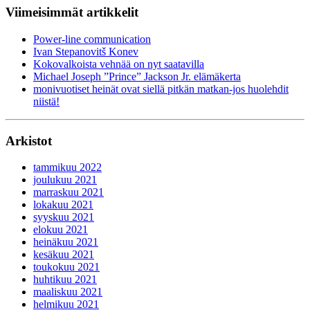
Viimeisimmät artikkelit
Power-line communication
Ivan Stepanovitš Konev
Kokovalkoista vehnää on nyt saatavilla
Michael Joseph ”Prince” Jackson Jr. elämäkerta
monivuotiset heinät ovat siellä pitkän matkan-jos huolehdit
niistä!
Arkistot
tammikuu 2022
joulukuu 2021
marraskuu 2021
lokakuu 2021
syyskuu 2021
elokuu 2021
heinäkuu 2021
kesäkuu 2021
toukokuu 2021
huhtikuu 2021
maaliskuu 2021
helmikuu 2021