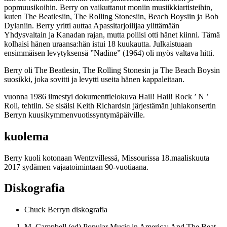
popmuusikoihin. Berry on vaikuttanut moniin musiikkiartisteihin,
kuten The Beatlesiin, The Rolling Stonesiin, Beach Boysiin ja Bob
Dylaniin. Berry yritti auttaa Apassitarjoilijaa ylittämään
Yhdysvaltain ja Kanadan rajan, mutta poliisi otti hänet kiinni. Tämä
kolhaisi hänen uraansa:hän istui 18 kuukautta. Julkaistuaan
ensimmäisen levytyksensä ”Nadine” (1964) oli myös valtava hitti.
Berry oli The Beatlesin, The Rolling Stonesin ja The Beach Boysin
suosikki, joka sovitti ja levytti useita hänen kappaleitaan.
vuonna 1986 ilmestyi dokumenttielokuva Hail! Hail! Rock ’ N ’
Roll, tehtiin. Se sisälsi Keith Richardsin järjestämän juhlakonsertin
Berryn kuusikymmenvuotissyntymäpäiville.
kuolema
Berry kuoli kotonaan Wentzvillessä, Missourissa 18.maaliskuuta
2017 sydämen vajaatoimintaan 90-vuotiaana.
Diskografia
Chuck Berryn diskografia
M. Campbell (ed) Popular Music in America: And The Beat