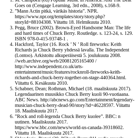
Goes on (Cengage Learning, 3rd edn., 2008), s.168-9.
”Mann Actin pitkä, värikäs historia”. NPR.
https://www.npr.org/templates/story/story.php?
storyId=88104308. Viitattu 18. Helmikuuta 2010.
Pegg, Bruce (2002). Brown-Eyed Handsome Man: The life
and hard times of Chuck Berry. Routledge. s. 123-24, s. 129.
ISBN 978-0-415-93748-1 .
Hackford, Taylor (16. Rock ’ N ’ Roll fireworks: Keith
Richards ja Chuck Berry yhdessä lavalla. The Independent
(Lontoo). Arkistoitu alkuperäisestä 5. joulukuuta 2008.
//web.archive.org/web/20081205165400 /
http://www.independent.co.uk/arts-
entertainment/music/features/rocknroll-fireworks-keith-
richards-and-chuck-berry-together-on-stage-440364.html.
Viitattu 6. Kesäkuuta 2010.
Schabner, Dean; Rothman, Michael (18. maaliskuuta 2017).
Legendaarinen muusikko Chuck Berry kuoli 90-vuotiaana.
ABC News. http://abcnews.go.com/Entertainment/legendary-
musician-chuck-berry-dead-90/story?id=46228597. Viitattu
18. Maaliskuuta 2017.
”Rock and roll-legenda Chuck Berry kuolee”. BBC: n
uutinen. Maaliskuuta 2017.
https://www.bbc.com/news/world-us-canada-39318602.
Viitattu 18. Maaliskuuta 2017.