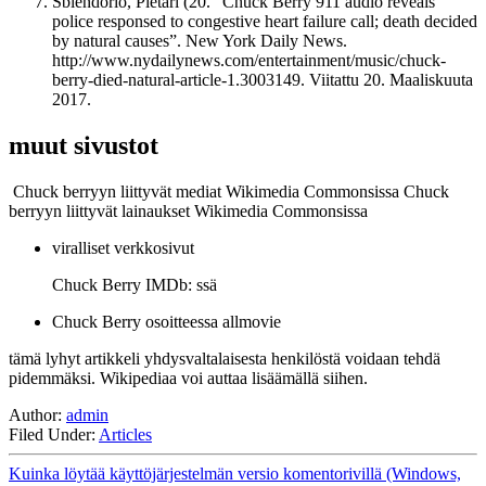
Sblendorio, Pietari (20. ”Chuck Berry 911 audio reveals
police responsed to congestive heart failure call; death decided
by natural causes”. New York Daily News.
http://www.nydailynews.com/entertainment/music/chuck-
berry-died-natural-article-1.3003149. Viitattu 20. Maaliskuuta
2017.
muut sivustot
Chuck berryyn liittyvät mediat Wikimedia Commonsissa
Chuck
berryyn liittyvät lainaukset Wikimedia Commonsissa
viralliset verkkosivut
Chuck Berry IMDb: ssä
Chuck Berry osoitteessa allmovie
tämä lyhyt artikkeli yhdysvaltalaisesta henkilöstä voidaan tehdä
pidemmäksi. Wikipediaa voi auttaa lisäämällä siihen.
Author:
admin
Filed Under:
Articles
Kuinka löytää käyttöjärjestelmän versio komentorivillä (Windows,