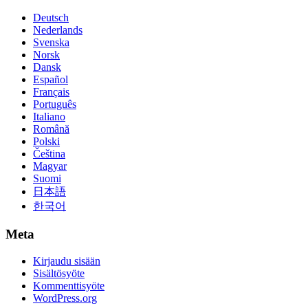
Deutsch
Nederlands
Svenska
Norsk
Dansk
Español
Français
Português
Italiano
Română
Polski
Čeština
Magyar
Suomi
日本語
한국어
Meta
Kirjaudu sisään
Sisältösyöte
Kommenttisyöte
WordPress.org