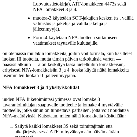
Luovutustietokirja), ATF-lomakkeen 4473s sekä
NFA-lomakkeet 3 ja 4.
muotoa-3 käytetään SOT-jakajien kesken (ts., välillä
valmistus ja jakelija ja välillä jakelija ja
jälleenmyyjä).
Form-4 käytetään NFA-tuotteen siirtämiseen
vaatimukset täyttäville kuluttajille.
on olemassa muitakin lomakkeita, joihin voit törmätä, kun käsittelet
luokan III tuotteita, mutta tämän päivän tarkoituksia varten —
pääsisit alkuun — aion keskittyä tässä lueteltuihin lomakkeisiin,
erityisesti NFA-lomakkeisiin 3 ja 4, koska käytät näitä lomakkeita
useimmiten luokan III jälleenmyyjänä.
NFA-lomakkeet 3 ja 4 yksityiskohdat
uuden NFA-liiketoimintasi ytimessä ovat lomake 3
tavarantoimittajan saapuvalle tuotteelle ja lomake 4 myytävälle
tuotteelle, jotka sinun on tunnettava parhaiten, jotta voit noudattaa
NFA-määräyksiä. Katsotaan, miten näitä lomakkeita käsitellään:
Säilytä kaikki lomakkeet 3S sekä toimittajittain että
aikajärjestyksessä ATF: n hyväksymään päivämäärään