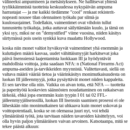
välineeksi ampumiseen ja metsästykseen. Ne hallitsevat yhtenä
tyylikkäimmistä tuotteista keskuudessa nykypäivän ampuma
harrastajat — ja me kaikki tiedämme ”cool” renkaat rekisterit-
nopeasti nousee tilan olennainen työkalu par silmä-ja
kuulosuojaimet. Todellakin, vaimentimet ovat vihdoin tullut
tunnustettu työkaluja, jotka auttavat säilyttämään kuulo, ja tämä on
yksi syy, miksi ne on ”demystified” viime vuosina, niiden käsitys
siirtymässä pois usein synkkä kuva maalattu Hollywood.
koska niin monet valtiot hyväksyvät vaimentimet yhä enemmän ja
kuluttajien määrä kasvaa, uudet vähittäismyyjät harkitsevat joka
päivä lisenssiensä laajentamista luokkaan III ja hyödyntävät
mahdollisia voittoja, joita saadaan NFA: n (National Firearms Act)
ampuma-aseiden ja-tarvikkeiden myynnistä. Valitettavasti, siellä on
valtava määrä väärää tietoa ja väärinkäsitys monimutkaisuudesta on
luokan III jälleenmyyjä, jotka pysäyttävät monet niiden kappaleita.
Ei sen tarvitse olla niin. Vaikka on aivan totta, että NFA — tuotteita
ja paperityötä koskevien säännösten noudattaminen on ratkaisevan
tärkeää, ehkä jopa enemmän kuin tyypin I 01 tai 02 FFL-
jälleenmyyjälisenssillä, luokan III lisenssin saamisen prosessi ei ole
läheskään niin monimutkainen tai uhkaava kuin monet uskovat-ja
voittopotentiaali, koska se on olemassa juuri nyt, voi tehdä
ylimääräistä työtä, jota tarvitaan näiden tavaroiden käsittelyyn, voi
olla hyvin paljon ylimääräisen vaivan arvoinen. Katsotaanpa, mitä se
tekee päästä alkuun: