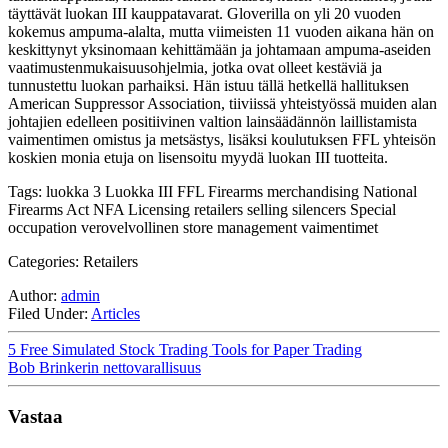
täyttävät luokan III kauppatavarat. Gloverilla on yli 20 vuoden
kokemus ampuma-alalta, mutta viimeisten 11 vuoden aikana hän on
keskittynyt yksinomaan kehittämään ja johtamaan ampuma-aseiden
vaatimustenmukaisuusohjelmia, jotka ovat olleet kestäviä ja
tunnustettu luokan parhaiksi. Hän istuu tällä hetkellä hallituksen
American Suppressor Association, tiiviissä yhteistyössä muiden alan
johtajien edelleen positiivinen valtion lainsäädännön laillistamista
vaimentimen omistus ja metsästys, lisäksi koulutuksen FFL yhteisön
koskien monia etuja on lisensoitu myydä luokan III tuotteita.
Tags: luokka 3 Luokka III FFL Firearms merchandising National
Firearms Act NFA Licensing retailers selling silencers Special
occupation verovelvollinen store management vaimentimet
Categories: Retailers
Author:
admin
Filed Under:
Articles
5 Free Simulated Stock Trading Tools for Paper Trading
Bob Brinkerin nettovarallisuus
Vastaa