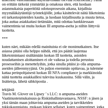
on erittäin tärkeää ymmärtää ja omaksua siten, että luodaan
asianmukaisia paperitöitä odotusprosessin aikana, kirjallisia
myymäläkäytäntöjä työntekijöille, jotka käsittelevät näitä liiketoimia
eri tarkastuspisteiden kautta, ja luodaan kirjallisuutta ja muuta tietoa,
joka auttaa asiakkaitasi tietämään, mitä odottaa hankkiessaan
vaimentimia tai muita luokan III ampuma-aseita ja niihin liittyviä
tuotteita.
***
kuten näet, mikään edellä mainituista ei ole monimutkainen. Itse
asiassa pitäisi olla helppo nähdä, että jos päätät laajentaa
liiketoimintaasi sisältämään luokan III tuotteita, asioiden
noudattamisen aloittaminen ei ole vaikeaa ja todella perustuu
prosesseihin ja menettelyihin, jotka sinulla pitäisi jo olla ampuma-
aseiden jälleenmyyjänä. On paljon enemmän opittavaa, ja tulemme
kattaa perinpohjaisesti luokan III NFA compliance ja markkinoida
näitä tuotteita asiakkaillesi tulevina kuukausina. Sillä välin, ja
lisätietoja, lähetä sähköpostia .
tekijästä
Travis M. Glover on Lipsey ’ s LLC: n ampuma-aseiden
Vaatimustenmukaisuus-ja Riskinhallintavastaava, NSSF: n jäsen ja
yksi tämän maan johtavista ampuma-aseiden ja tarvikkeiden
tukkukauppiaista, mukaan lukien sellaiset, kuten vaimentimet, jotka