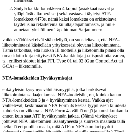
mennessä.
Säilytä kaikki lomakkeen 4 kopiot (asiakkaat saavat ja
ylläpitävät alkuperäiset) sekä vastaavat täytetyt ATF-
lomakkeet 4473s. nämä kaksi lomaketta on arkistoitava
täydellisinä rekistereinä kuluttajatapahtumasta, ja niille
annetaan yksilöllinen Tapahtuman Sarjanumero.
vaikka säädökset eivät sitä edellytä, on suositeltavaa, että NFA-
liiketoimintaasi käsitellään yrityksessäsi olevana liiketoimintana.
Tämä tarkoittaa, että luokan III tuotteilla ja liiketoimilla pitäisi olla
oma sidottu kirja erityisesti NFA-hankintoja ja-dispositioita varten,
ts., erilliset sidotut kirjat FFL Type 01 tai 02 (Gun Control Act tai
GCA) – liiketoimille.
NFA-lomakkeiden Hyväksymisajat
ehkä yleisin kysymys vähittäismyyjiltä, jotka harkitsevat
liiketoimintansa laajentamista NFA-tuotteisiin, on, kuinka kauan
NFA-lomakkeiden 3 ja 4 hyväksyminen kestää. Vaikka ajat
vaihtelevat, keskimäärin NFA Form 3s kestää tyypillisesti kuudesta
kahdeksaan viikkoa ja NFA Form 4s välillä neljä ja kuusi kuukautta
ennen kuin saat ATF hyväksynnän jatkaa. (Nämä viivästykset
johtuvat NFA-liiketoimien lisääntyneestä ja suuresta määrästä tällä
hetkellä eri puolilla maata, mitä ATF: n NFA-konttori pyrkii
ahkerasti vähentämään käytettävissään olevilla resursseilla.) Tämä