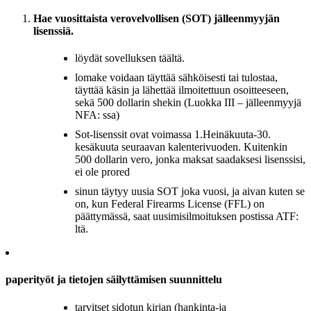
Hae vuosittaista verovelvollisen (SOT) jälleenmyyjän
lisenssiä.
löydät sovelluksen täältä.
lomake voidaan täyttää sähköisesti tai tulostaa,
täyttää käsin ja lähettää ilmoitettuun osoitteeseen,
sekä 500 dollarin shekin (Luokka III – jälleenmyyjä
NFA: ssa)
Sot-lisenssit ovat voimassa 1.Heinäkuuta-30.
kesäkuuta seuraavan kalenterivuoden. Kuitenkin
500 dollarin vero, jonka maksat saadaksesi lisenssisi,
ei ole prored
sinun täytyy uusia SOT joka vuosi, ja aivan kuten se
on, kun Federal Firearms License (FFL) on
päättymässä, saat uusimisilmoituksen postissa ATF:
ltä.
paperityöt ja tietojen säilyttämisen suunnittelu
tarvitset sidotun kirjan (hankinta-ja