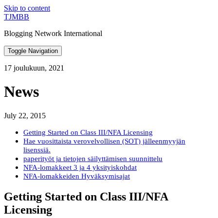
Skip to content
TJMBB
Blogging Network International
Toggle Navigation
17 joulukuun, 2021
News
July 22, 2015
Getting Started on Class III/NFA Licensing
Hae vuosittaista verovelvollisen (SOT) jälleenmyyjän
lisenssiä.
paperityöt ja tietojen säilyttämisen suunnittelu
NFA-lomakkeet 3 ja 4 yksityiskohdat
NFA-lomakkeiden Hyväksymisajat
Getting Started on Class III/NFA
Licensing