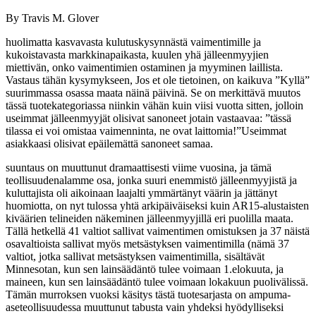
By Travis M. Glover
huolimatta kasvavasta kulutuskysynnästä vaimentimille ja
kukoistavasta markkinapaikasta, kuulen yhä jälleenmyyjien
miettivän, onko vaimentimien ostaminen ja myyminen laillista.
Vastaus tähän kysymykseen, Jos et ole tietoinen, on kaikuva ”Kyllä”
suurimmassa osassa maata näinä päivinä. Se on merkittävä muutos
tässä tuotekategoriassa niinkin vähän kuin viisi vuotta sitten, jolloin
useimmat jälleenmyyjät olisivat sanoneet jotain vastaavaa: ”tässä
tilassa ei voi omistaa vaimenninta, ne ovat laittomia!”Useimmat
asiakkaasi olisivat epäilemättä sanoneet samaa.
suuntaus on muuttunut dramaattisesti viime vuosina, ja tämä
teollisuudenalamme osa, jonka suuri enemmistö jälleenmyyjistä ja
kuluttajista oli aikoinaan laajalti ymmärtänyt väärin ja jättänyt
huomiotta, on nyt tulossa yhtä arkipäiväiseksi kuin AR15-alustaisten
kiväärien telineiden näkeminen jälleenmyyjillä eri puolilla maata.
Tällä hetkellä 41 valtiot sallivat vaimentimen omistuksen ja 37 näistä
osavaltioista sallivat myös metsästyksen vaimentimilla (nämä 37
valtiot, jotka sallivat metsästyksen vaimentimilla, sisältävät
Minnesotan, kun sen lainsäädäntö tulee voimaan 1.elokuuta, ja
maineen, kun sen lainsäädäntö tulee voimaan lokakuun puolivälissä.
Tämän murroksen vuoksi käsitys tästä tuotesarjasta on ampuma-
aseteollisuudessa muuttunut tabusta vain yhdeksi hyödylliseksi