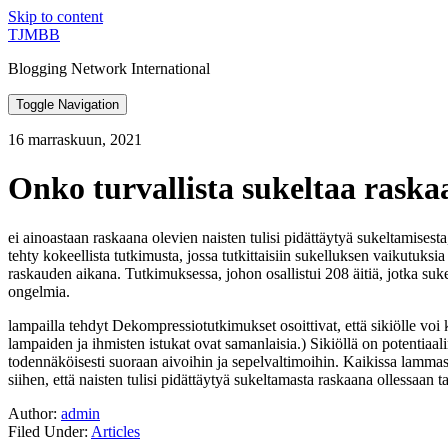
Skip to content
TJMBB
Blogging Network International
Toggle Navigation
16 marraskuun, 2021
Onko turvallista sukeltaa rask
ei ainoastaan raskaana olevien naisten tulisi pidättäytyä sukeltamisesta,
tehty kokeellista tutkimusta, jossa tutkittaisiin sukelluksen vaikutuksia 
raskauden aikana. Tutkimuksessa, johon osallistui 208 äitiä, jotka su
ongelmia.
lampailla tehdyt Dekompressiotutkimukset osoittivat, että sikiölle vo
lampaiden ja ihmisten istukat ovat samanlaisia.) Sikiöllä on potentiaa
todennäköisesti suoraan aivoihin ja sepelvaltimoihin. Kaikissa lammastu
siihen, että naisten tulisi pidättäytyä sukeltamasta raskaana ollessaan ta
Author:
admin
Filed Under:
Articles