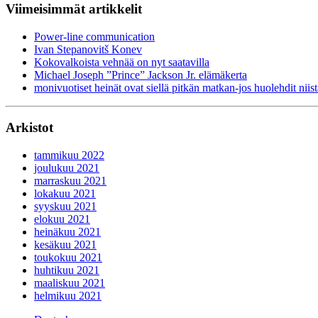
Viimeisimmät artikkelit
Power-line communication
Ivan Stepanovitš Konev
Kokovalkoista vehnää on nyt saatavilla
Michael Joseph ”Prince” Jackson Jr. elämäkerta
monivuotiset heinät ovat siellä pitkän matkan-jos huolehdit niist
Arkistot
tammikuu 2022
joulukuu 2021
marraskuu 2021
lokakuu 2021
syyskuu 2021
elokuu 2021
heinäkuu 2021
kesäkuu 2021
toukokuu 2021
huhtikuu 2021
maaliskuu 2021
helmikuu 2021