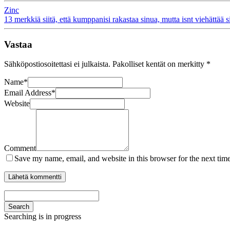
Zinc
13 merkkiä siitä, että kumppanisi rakastaa sinua, mutta isnt viehättää 
Vastaa
Sähköpostiosoitettasi ei julkaista.
Pakolliset kentät on merkitty
*
Name
*
Email Address
*
Website
Comment
Save my name, email, and website in this browser for the next tim
Search
Searching is in progress