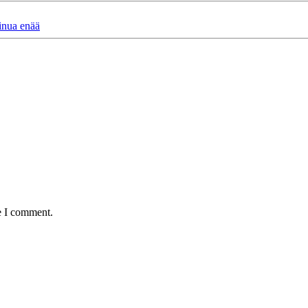
sinua enää
e I comment.