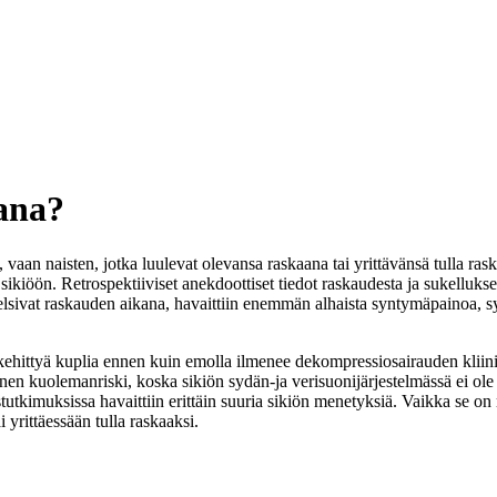
aana?
 vaan naisten, jotka luulevat olevansa raskaana tai yrittävänsä tulla raska
sikiöön. Retrospektiiviset anekdoottiset tiedot raskaudesta ja sukelluksesta 
kelsivat raskauden aikana, havaittiin enemmän alhaista syntymäpainoa, 
i kehittyä kuplia ennen kuin emolla ilmenee dekompressiosairauden kliin
linen kuolemanriski, koska sikiön sydän-ja verisuonijärjestelmässä ei o
tkimuksissa havaittiin erittäin suuria sikiön menetyksiä. Vaikka se on raj
i yrittäessään tulla raskaaksi.