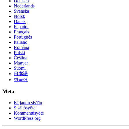
Deutsch
Nederlands
Svenska
Norsk
Dansk
Español
Français
Português
Italiano
Română
Polski
Čeština
Magyar
Suomi
日本語
한국어
Meta
Kirjaudu sisään
Sisältösyöte
Kommenttisyöte
WordPress.org