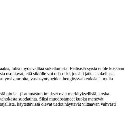
aksi, tulisi myös välttää sukeltamista. Eettisistä syistä ei ole koskaan
osoittavat, että sikiölle voi olla riski, jos äiti jatkaa sukellusta
syntymävaurioita, vastasyntyneiden hengitysvaikeuksia ja muita
isiä oireita. (Lammastutkimukset ovat merkityksellisiä, koska
le tehokasta suodatinta. Siksi muodostuneet kuplat menevät
allista, käytettävissä olevat tiedot näyttävät viittaavan vahvasti