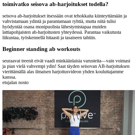
toimivatko seisova ab-harjoitukset todella?
seisova ab-harjoitukset itsessään ovat tehokkaita kiinteyttämään ja
vahvistamaan ydintä ja parantamaan ryhtiä, mutta niitä tulisi
hyödyntää osana monipuolista lähestymistapaa muiden
lattiapohjaisten ab-harjoitusten yhteydessä. Parantaa vaikutusta
liikuntaa, työskennellä hitaasti ja tasaiseen tahtiin.
Beginner standing ab workouts
seuraavat treenit eivät vaadi minkäänlaisia varusteita—vain voimasi
ja pian vielä vahvempi ydin! Saat täyden seisovan AB-harjoituksen
vierittämällä alas ilmaisen harjoitusvideon yhden kouluttajamme
kanssa.
etujalan nosto