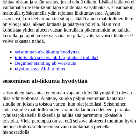
johtaa niskan ja selän rasitus, jos ei tehdä oikein. Lisäksi lattiatyö ei
välttämättä ole tehokkain tapa kohdentaa vatsalihaksia. Ensinnäkin,
makuulla työskennellä ydin rajoittaa liikkumavaraa. Ajattele
asemaasi, kun teet crunch tai sit up—täällä ainoa mahdollinen liike
on ylös ja alas, alkaen lattiasta ja päättyen polviin. Näin voit
kohdistaa yhden alueen vatsan kerrallaan pikemminkin ne kaikki
kerralla, ja rajoittaa kykyä saada ne pitkät, vähärasvaiset lihakset P.
volve rakastaa nähdä.
seisominen ab-liikunta hyödyttää
toimivatko seisova ab-harjoitukset todella?
Beginner standing ab workouts
täysi seisova Ab-harjoitus
seisominen ab-liikunta hyödyttää
seisominen taas antaa enemmän vapautta käyttää ympärillä olevaa
tilaa ydintyöhönsä. Ajattele, kuinka paljon enemmän kantamaa
sinulla on jokaista toistoa varten, kun olet jaloillasi. Seisominen
antaa sinulle mahdollisuuden saranoida lantiota edelleen, parantaa
ryhtiäsi jokaisella liikkeellä ja hallita sitä paremmin jokaisella
toistolla. Vielä parempaa on se, että seisova ab-treeni muuttuu hyvin
helposti kokovartalotreeniksi vain muutamalla pienellä
hienosäädöllä.