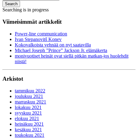
Search
Searching is in progress
Viimeisimmät artikkelit
Power-line communication
Ivan Stepanovitš Konev
Kokovalkoista vehnää on nyt saatavilla
Michael Joseph ”Prince” Jackson Jr. elämäkerta
monivuotiset heinät ovat siellä pitkän matkan-jos huolehdit
niistä!
Arkistot
tammikuu 2022
joulukuu 2021
marraskuu 2021
lokakuu 2021
syyskuu 2021
elokuu 2021
heinäkuu 2021
kesäkuu 2021
toukokuu 2021