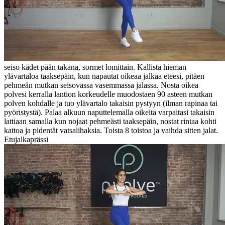
seiso kädet pään takana, sormet lomittain. Kallista hieman
ylävartaloa taaksepäin, kun napautat oikeaa jalkaa eteesi, pitäen
pehmeän mutkan seisovassa vasemmassa jalassa. Nosta oikea
polvesi kerralla lantion korkeudelle muodostaen 90 asteen mutkan
polven kohdalle ja tuo ylävartalo takaisin pystyyn (ilman rapinaa tai
pyöristystä). Palaa alkuun naputtelemalla oikeita varpaitasi takaisin
lattiaan samalla kun nojaat pehmeästi taaksepäin, nostat rintaa kohti
kattoa ja pidentät vatsalihaksia. Toista 8 toistoa ja vaihda sitten jalat.
Etujalkaprässi