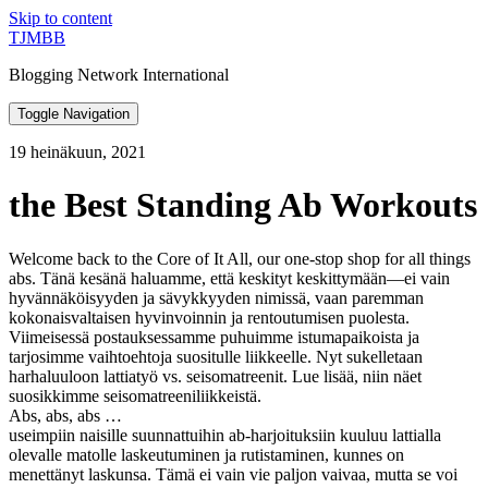
Skip to content
TJMBB
Blogging Network International
Toggle Navigation
19 heinäkuun, 2021
the Best Standing Ab Workouts
Welcome back to the Core of It All, our one-stop shop for all things
abs. Tänä kesänä haluamme, että keskityt keskittymään—ei vain
hyvännäköisyyden ja sävykkyyden nimissä, vaan paremman
kokonaisvaltaisen hyvinvoinnin ja rentoutumisen puolesta.
Viimeisessä postauksessamme puhuimme istumapaikoista ja
tarjosimme vaihtoehtoja suositulle liikkeelle. Nyt sukelletaan
harhaluuloon lattiatyö vs. seisomatreenit. Lue lisää, niin näet
suosikkimme seisomatreeniliikkeistä.
Abs, abs, abs …
useimpiin naisille suunnattuihin ab-harjoituksiin kuuluu lattialla
olevalle matolle laskeutuminen ja rutistaminen, kunnes on
menettänyt laskunsa. Tämä ei vain vie paljon vaivaa, mutta se voi