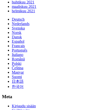
huhtikuu 2021
maaliskuu 2021
helmikuu 2021
Deutsch
Nederlands
Svenska
Norsk
Dansk
Español
Français
Português
Italiano
Română
Polski
Čeština
Magyar
Suomi
日本語
한국어
Meta
Kirjaudu sisään