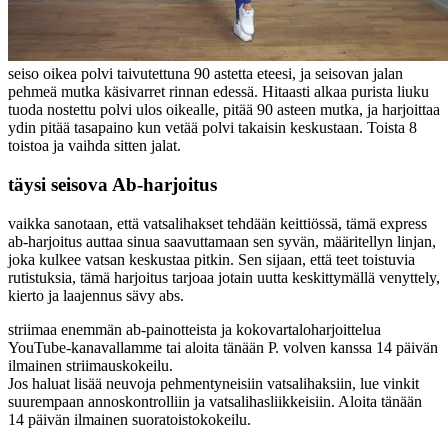
seiso oikea polvi taivutettuna 90 astetta eteesi, ja seisovan jalan
pehmeä mutka käsivarret rinnan edessä. Hitaasti alkaa purista liuku
tuoda nostettu polvi ulos oikealle, pitää 90 asteen mutka, ja harjoittaa
ydin pitää tasapaino kun vetää polvi takaisin keskustaan. Toista 8
toistoa ja vaihda sitten jalat.
täysi seisova Ab-harjoitus
vaikka sanotaan, että vatsalihakset tehdään keittiössä, tämä express
ab-harjoitus auttaa sinua saavuttamaan sen syvän, määritellyn linjan,
joka kulkee vatsan keskustaa pitkin. Sen sijaan, että teet toistuvia
rutistuksia, tämä harjoitus tarjoaa jotain uutta keskittymällä venyttely,
kierto ja laajennus sävy abs.
striimaa enemmän ab-painotteista ja kokovartaloharjoittelua
YouTube-kanavallamme tai aloita tänään P. volven kanssa 14 päivän
ilmainen striimauskokeilu.
Jos haluat lisää neuvoja pehmentyneisiin vatsalihaksiin, lue vinkit
suurempaan annoskontrolliin ja vatsalihasliikkeisiin. Aloita tänään
14 päivän ilmainen suoratoistokokeilu.