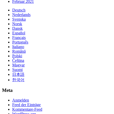
Februar 2021
Deutsch
Nederlands
Svenska
Norsk
Dansk
Español
Français
Português
Italiano
Română
Polski
Čeština
Magyar
Suomi
日本語
한국어
Meta
Anmelden
Feed der Einträge
Kommentare-Feed
WordPress.org