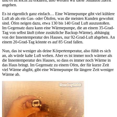
und es ist leicht zu erklären, also werden wir diese Situation zuerst
angehen.
Es ist eigentlich ganz einfach… Eine Wärmepumpe gibt viel kühlere
Luft ab als ein Gas- oder Ölofen, was die meisten Kunden gewohnt
sind. Öfen neigen dazu, etwa 130 bis 140 Grad Luft auszustoßen.
Im Gegensatz dazu kann eine Wärmepumpe, die an einem 35-Grad-
Tag von selbst läuft (ohne zusätzliche Backup-Wärme), abhängig
von der Innentemperatur des Hauses, nur 92-Grad-Luft abgeben. An
einem 20-Grad-Tag könnte es auf 85 Grad fallen.
Nun, das ist weniger als deine Körpertemperatur, also fühlt es sich
an, als würde kalte Luft wehen. Aber es ist immer noch wärmer als
die Innentemperatur des Hauses, so dass es immer noch Wärme in
das Haus bringt. Im Gegensatz zu einem Ofen, der für kurze Zeit
viel Wärme abgibt, gibt eine Wärmepumpe für längere Zeit weniger
Wärme ab.