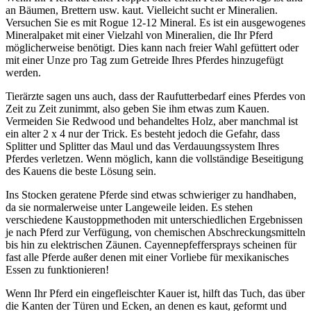
an Bäumen, Brettern usw. kaut. Vielleicht sucht er Mineralien.
Versuchen Sie es mit Rogue 12-12 Mineral. Es ist ein ausgewogenes
Mineralpaket mit einer Vielzahl von Mineralien, die Ihr Pferd
möglicherweise benötigt. Dies kann nach freier Wahl gefüttert oder
mit einer Unze pro Tag zum Getreide Ihres Pferdes hinzugefügt
werden.
Tierärzte sagen uns auch, dass der Raufutterbedarf eines Pferdes von
Zeit zu Zeit zunimmt, also geben Sie ihm etwas zum Kauen.
Vermeiden Sie Redwood und behandeltes Holz, aber manchmal ist
ein alter 2 x 4 nur der Trick. Es besteht jedoch die Gefahr, dass
Splitter und Splitter das Maul und das Verdauungssystem Ihres
Pferdes verletzen. Wenn möglich, kann die vollständige Beseitigung
des Kauens die beste Lösung sein.
Ins Stocken geratene Pferde sind etwas schwieriger zu handhaben,
da sie normalerweise unter Langeweile leiden. Es stehen
verschiedene Kaustoppmethoden mit unterschiedlichen Ergebnissen
je nach Pferd zur Verfügung, von chemischen Abschreckungsmitteln
bis hin zu elektrischen Zäunen. Cayennepfeffersprays scheinen für
fast alle Pferde außer denen mit einer Vorliebe für mexikanisches
Essen zu funktionieren!
Wenn Ihr Pferd ein eingefleischter Kauer ist, hilft das Tuch, das über
die Kanten der Türen und Ecken, an denen es kaut, geformt und