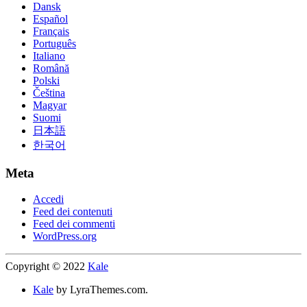
Dansk
Español
Français
Português
Italiano
Română
Polski
Čeština
Magyar
Suomi
日本語
한국어
Meta
Accedi
Feed dei contenuti
Feed dei commenti
WordPress.org
Copyright © 2022
Kale
Kale
by LyraThemes.com.