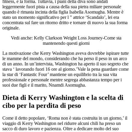
fitness, e la forma. Tuttavia, i piani della diva sono andati
leggermente fuori pista a causa della sua pietra miliare personale
quando è rimasta incinta della figlia Isabella Asomugha. Mentre è
stato un momento significativo per l ” attrice ‘Scandalo’, lei era
concentrata sul fare un ritorno dritto e tornare di nuovo la sua forma
originale.
Vedi anche: Kelly Clarkson Weight Loss Journey-Come sta
mantenendo questi giorni
La motivazione che Kerry Washington aveva dovrebbe ispirare tutte
le mamme del mondo, considerando che ha perso il peso in un arco
di un anno. In un’intervista, Washington ha aperto il suo segreto che
stava ‘ lavorando fuori 16 ore al giorno.’Vale la pena guardare come
la star di ‘Fantastic Four’ mantiene un equilibrio tra la sua vita
professionale e personale mentre segrega abbastanza tempo per i
suoi due figli e il marito, Nnamdi Asomugha.
Dieta di Kerry Washington e la scelta di
cibo per la perdita di peso
Come il detto popolare, ‘Roma non è stata costruita in un giorno,’ il
viaggio di Kerry Washington nel ridurre alcuni chili ha preso un
sacco di duro lavoro e pazienza. Oltre a dedicare molto del suo