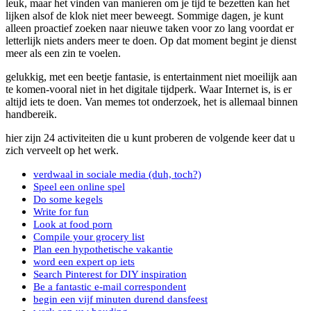
leuk, maar het vinden van manieren om je tijd te bezetten kan het
lijken alsof de klok niet meer beweegt. Sommige dagen, je kunt
alleen proactief zoeken naar nieuwe taken voor zo lang voordat er
letterlijk niets anders meer te doen. Op dat moment begint je dienst
meer als een zin te voelen.
gelukkig, met een beetje fantasie, is entertainment niet moeilijk aan
te komen-vooral niet in het digitale tijdperk. Waar Internet is, is er
altijd iets te doen. Van memes tot onderzoek, het is allemaal binnen
handbereik.
hier zijn 24 activiteiten die u kunt proberen de volgende keer dat u
zich verveelt op het werk.
verdwaal in sociale media (duh, toch?)
Speel een online spel
Do some kegels
Write for fun
Look at food porn
Compile your grocery list
Plan een hypothetische vakantie
word een expert op iets
Search Pinterest for DIY inspiration
Be a fantastic e-mail correspondent
begin een vijf minuten durend dansfeest