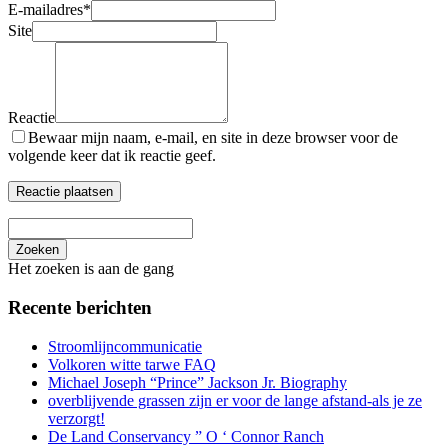
E-mailadres
*
Site
Reactie
Bewaar mijn naam, e-mail, en site in deze browser voor de
volgende keer dat ik reactie geef.
Zoeken
Het zoeken is aan de gang
Recente berichten
Stroomlijncommunicatie
Volkoren witte tarwe FAQ
Michael Joseph “Prince” Jackson Jr. Biography
overblijvende grassen zijn er voor de lange afstand-als je ze
verzorgt!
De Land Conservancy ” O ‘ Connor Ranch