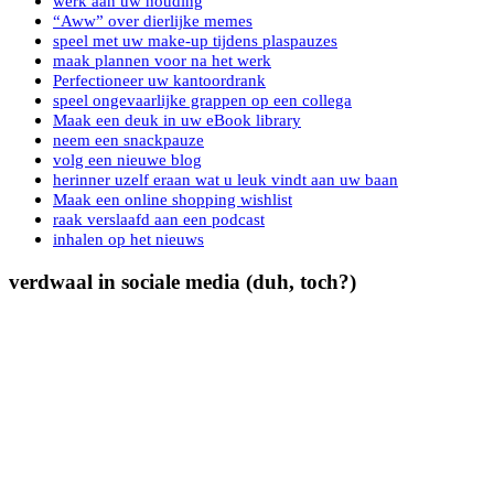
werk aan uw houding
“Aww” over dierlijke memes
speel met uw make-up tijdens plaspauzes
maak plannen voor na het werk
Perfectioneer uw kantoordrank
speel ongevaarlijke grappen op een collega
Maak een deuk in uw eBook library
neem een snackpauze
volg een nieuwe blog
herinner uzelf eraan wat u leuk vindt aan uw baan
Maak een online shopping wishlist
raak verslaafd aan een podcast
inhalen op het nieuws
verdwaal in sociale media (duh, toch?)