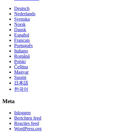
Deutsch
Nederlands
Svenska
Norsk
Dansk
Español
Français
Português
Italiano
Română
Polski
Čeština
Magyar
Suomi
日本語
한국어
Meta
Inloggen
Berichten feed
Reacties feed
WordPress.org