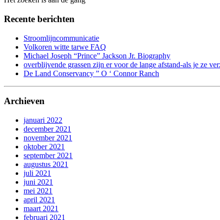
Recente berichten
Stroomlijncommunicatie
Volkoren witte tarwe FAQ
Michael Joseph “Prince” Jackson Jr. Biography
overblijvende grassen zijn er voor de lange afstand-als je ze ver
De Land Conservancy ” O ‘ Connor Ranch
Archieven
januari 2022
december 2021
november 2021
oktober 2021
september 2021
augustus 2021
juli 2021
juni 2021
mei 2021
april 2021
maart 2021
februari 2021