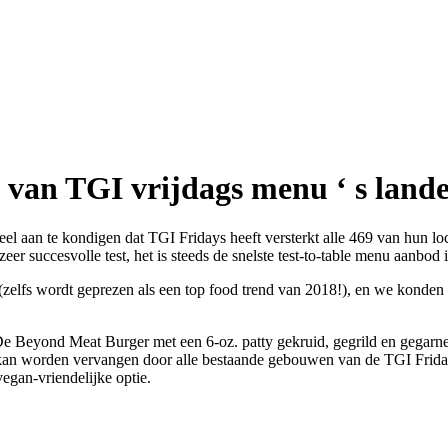
d van TGI vrijdags menu ‘ s lande
icieel aan te kondigen dat TGI Fridays heeft versterkt alle 469 van hun l
er succesvolle test, het is steeds de snelste test-to-table menu aanbod 
elfs wordt geprezen als een top food trend van 2018!), en we konden ni
Beyond Meat Burger met een 6-oz. patty gekruid, gegrild en gegarneerd
y kan worden vervangen door alle bestaande gebouwen van de TGI Frid
egan-vriendelijke optie.