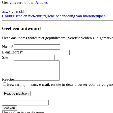
Gearchiveerd onder:
Articles
azw3 vs mobi
Chirurgische en niet-chirurgische behandeling van marionetlijnen
Geef een antwoord
Het e-mailadres wordt niet gepubliceerd.
Vereiste velden zijn gemark
Naam
*
E-mailadres
*
Site
Reactie
Bewaar mijn naam, e-mail, en site in deze browser voor de volgende
Zoeken
Het zoeken is aan de gang