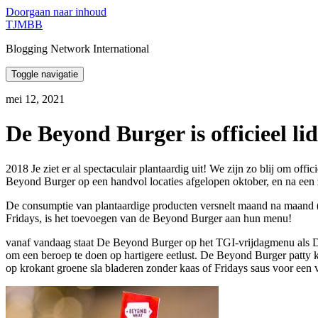
Doorgaan naar inhoud
TJMBB
Blogging Network International
Toggle navigatie
mei 12, 2021
De Beyond Burger is officieel li
2018 Je ziet er al spectaculair plantaardig uit! We zijn zo blij om off
Beyond Burger op een handvol locaties afgelopen oktober, en na een ze
De consumptie van plantaardige producten versnelt maand na maand (z
Fridays, is het toevoegen van de Beyond Burger aan hun menu!
vanaf vandaag staat De Beyond Burger op het TGI-vrijdagmenu als De 
om een beroep te doen op hartigere eetlust. De Beyond Burger patt
op krokant groene sla bladeren zonder kaas of Fridays saus voor een v