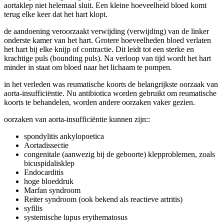
aortaklep niet helemaal sluit. Een kleine hoeveelheid bloed komt
terug elke keer dat het hart klopt.
de aandoening veroorzaakt verwijding (verwijding) van de linker
onderste kamer van het hart. Grotere hoeveelheden bloed verlaten
het hart bij elke knijp of contractie. Dit leidt tot een sterke en
krachtige puls (bounding puls). Na verloop van tijd wordt het hart
minder in staat om bloed naar het lichaam te pompen.
in het verleden was reumatische koorts de belangrijkste oorzaak van
aorta-insufficiëntie. Nu antibiotica worden gebruikt om reumatische
koorts te behandelen, worden andere oorzaken vaker gezien.
oorzaken van aorta-insufficiëntie kunnen zijn::
spondylitis ankylopoetica
Aortadissectie
congenitale (aanwezig bij de geboorte) klepproblemen, zoals
bicuspidalisklep
Endocarditis
hoge bloeddruk
Marfan syndroom
Reiter syndroom (ook bekend als reactieve artritis)
syfilis
systemische lupus erythematosus