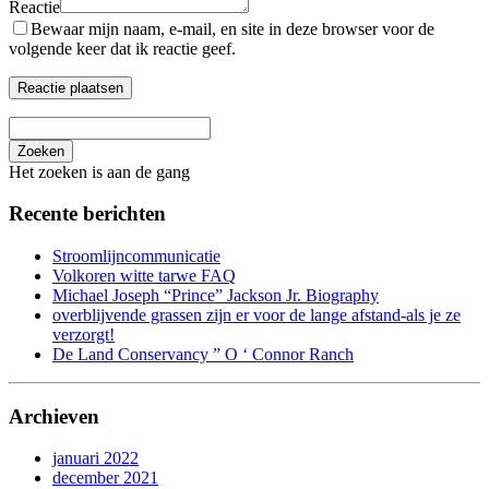
Reactie
Bewaar mijn naam, e-mail, en site in deze browser voor de
volgende keer dat ik reactie geef.
Zoeken
Het zoeken is aan de gang
Recente berichten
Stroomlijncommunicatie
Volkoren witte tarwe FAQ
Michael Joseph “Prince” Jackson Jr. Biography
overblijvende grassen zijn er voor de lange afstand-als je ze
verzorgt!
De Land Conservancy ” O ‘ Connor Ranch
Archieven
januari 2022
december 2021