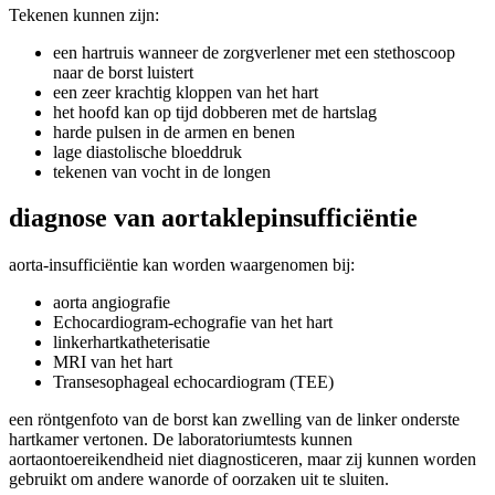
Tekenen kunnen zijn:
een hartruis wanneer de zorgverlener met een stethoscoop
naar de borst luistert
een zeer krachtig kloppen van het hart
het hoofd kan op tijd dobberen met de hartslag
harde pulsen in de armen en benen
lage diastolische bloeddruk
tekenen van vocht in de longen
diagnose van aortaklepinsufficiëntie
aorta-insufficiëntie kan worden waargenomen bij:
aorta angiografie
Echocardiogram-echografie van het hart
linkerhartkatheterisatie
MRI van het hart
Transesophageal echocardiogram (TEE)
een röntgenfoto van de borst kan zwelling van de linker onderste
hartkamer vertonen. De laboratoriumtests kunnen
aortaontoereikendheid niet diagnosticeren, maar zij kunnen worden
gebruikt om andere wanorde of oorzaken uit te sluiten.