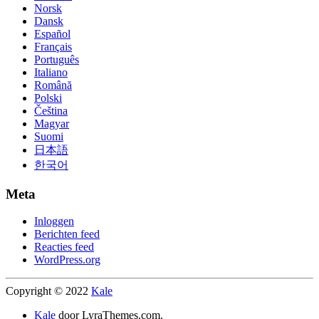
Norsk
Dansk
Español
Français
Português
Italiano
Română
Polski
Čeština
Magyar
Suomi
日本語
한국어
Meta
Inloggen
Berichten feed
Reacties feed
WordPress.org
Copyright © 2022
Kale
Kale
door LyraThemes.com.