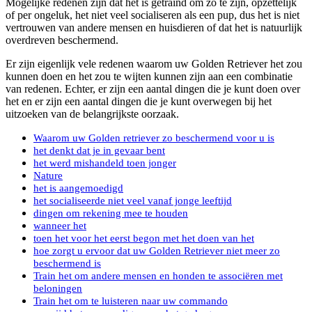
Mogelijke redenen zijn dat het is getraind om zo te zijn, opzettelijk
of per ongeluk, het niet veel socialiseren als een pup, dus het is niet
vertrouwen van andere mensen en huisdieren of dat het is natuurlijk
overdreven beschermend.
Er zijn eigenlijk vele redenen waarom uw Golden Retriever het zou
kunnen doen en het zou te wijten kunnen zijn aan een combinatie
van redenen. Echter, er zijn een aantal dingen die je kunt doen over
het en er zijn een aantal dingen die je kunt overwegen bij het
uitzoeken van de belangrijkste oorzaak.
Waarom uw Golden retriever zo beschermend voor u is
het denkt dat je in gevaar bent
het werd mishandeld toen jonger
Nature
het is aangemoedigd
het socialiseerde niet veel vanaf jonge leeftijd
dingen om rekening mee te houden
wanneer het
toen het voor het eerst begon met het doen van het
hoe zorgt u ervoor dat uw Golden Retriever niet meer zo
beschermend is
Train het om andere mensen en honden te associëren met
beloningen
Train het om te luisteren naar uw commando