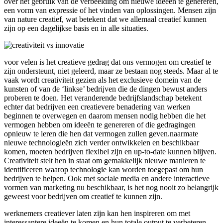
over het gebruik van de verbeelding om nieuwe ideeën te genereren,
een vorm van expressie of het vinden van oplossingen. Mensen zijn
van nature creatief, wat betekent dat we allemaal creatief kunnen
zijn op een dagelijkse basis en in alle situaties.
voor velen is het creatieve gedrag dat ons vermogen om creatief te
zijn ondersteunt, niet geleerd, maar ze bestaan nog steeds. Maar al te
vaak wordt creativiteit gezien als het exclusieve domein van de
kunsten of van de ‘linkse’ bedrijven die de dingen bewust anders
proberen te doen. Het veranderende bedrijfslandschap betekent
echter dat bedrijven een creatievere benadering van werken
beginnen te overwegen en daarom mensen nodig hebben die het
vermogen hebben om ideeën te genereren of die gedragingen
opnieuw te leren die hen dat vermogen zullen geven.naarmate
nieuwe technologieën zich verder ontwikkelen en beschikbaar
komen, moeten bedrijven flexibel zijn en up-to-date kunnen blijven.
Creativiteit stelt hen in staat om gemakkelijk nieuwe manieren te
identificeren waarop technologie kan worden toegepast om hun
bedrijven te helpen. Ook met sociale media en andere interactieve
vormen van marketing nu beschikbaar, is het nog nooit zo belangrijk
geweest voor bedrijven om creatief te kunnen zijn.
werknemers creatiever laten zijn kan hen inspireren om met
interessantere ideeën te komen en hun totale output te verbeteren.