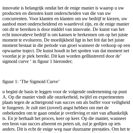
innovatie is belangrijk omdat het de enige manier is waarop u uw
producten en diensten kunt onderscheiden van die van uw
concurrenten. Voor klanten en klanten om uw bedrijf te kiezen, uw
aanbod moet onderscheidend en waardevol zijn, en de enige manier
om dit te bereiken is door middel van innovatie. De kunst van het
echt innovatieve bedrijf is om kansen te herkennen om op het juiste
moment te evolueren. De moeilijkheid ligt in het feit dat het juiste
moment bestaat in die periode van groei wanneer de verkoop op een
opwaartse traject. De kunst houdt in het spotten van dat moment net
voordat je je piek bereikt. Dit kan worden geïllustreerd door de’
sigmoid curve ‘ in figuur 1 hieronder;
figuur 1: ‘The Sigmoid Curve’
u begint de basis te leggen voor de volgende onderneming op punt
A. Op die manier vindt alle onzekerheid, twijfel en experimenten
plaats tegen de achtergrond van succes om als buffer voor veiligheid
te fungeren. Je zult niet (zoveel) angst hebben om met de
onbekenden om te gaan omdat je overleving er niet van afhankelijk
is. En je herhaalt het proces, keer op keer. Op die manier, wanneer
een bron van succes afneemt en peters uit, zul je gedijen op iets
anders. Dit is echt de enige weg naar duurzame prestaties. Om het te