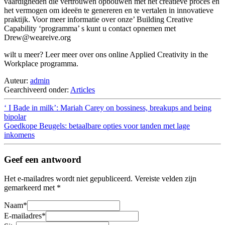
vaardigheden die vertrouwen opbouwen met het creatieve proces en
het vermogen om ideeën te genereren en te vertalen in innovatieve
praktijk. Voor meer informatie over onze’ Building Creative
Capability ‘programma’ s kunt u contact opnemen met
Drew@weareive.org
wilt u meer? Leer meer over ons online Applied Creativity in the
Workplace programma.
Auteur:
admin
Gearchiveerd onder:
Articles
‘ I Bade in milk’: Mariah Carey on bossiness, breakups and being
bipolar
Goedkope Beugels: betaalbare opties voor tanden met lage
inkomens
Geef een antwoord
Het e-mailadres wordt niet gepubliceerd.
Vereiste velden zijn
gemarkeerd met
*
Naam
*
E-mailadres
*