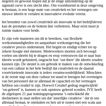
negeren en gewoon hopen dat je de enige uitzondering op de
sigmoid curve is een slecht idee. Om voortdurend in deze omgeving
te bestaan, is een hoge mate van creativiteit en het vermogen om
nieuwe ideeën te vertalen in innovatieve evolutie vereist.
het benutten van zowel creativiteit als innovatie in het bedrijfsleven
kan de prestaties en de bottom line verbeteren. Maar eerst moet je
ruimte maken voor beide.
Er zijn vele manieren om dit te bereiken, van flexibele
werkomstandigheden tot aanpasbare werkomgeving die het
creatieve proces ondersteunt. Het begint en eindigt echter tot op
zekere hoogte met mensen. Medewerkers moeten zich bevoegd
voelen om ideeën bij te dragen en erop vertrouwen dat er naar hun
ideeën wordt geluisterd, ongeacht hoe ‘out there’ die ideeën zouden
kunnen zijn. De sleutel is om gebruik te maken van de ontwikkeling
van een cultuur in het hele bedrijf dat creativiteit en de daaruit
voortvloeiende innovatie is ieders verantwoordelijkheid. Misschien
is de eerste stap om deze cultuur tot stand te brengen het overtuigen
van het personeel dat ze allemaal de capaciteit en het vermogen
hebben om creatief te zijn. Hoewel Creatief gedrag ongetwijfeld
‘on-geleerd’ is, kunnen ze ook opnieuw geleerd worden. IVE heeft
de afgelopen 21 jaar trainingsprogramma ’s ontwikkeld die
deelnemers in staat stellen om dat’ innerlijke creatieve ‘ dat in ons
allemaal bestaat, te ontsluiten en hen uit te rusten met een scala aan