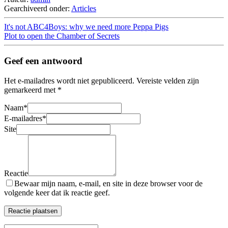
Gearchiveerd onder:
Articles
It's not ABC4Boys: why we need more Peppa Pigs
Plot to open the Chamber of Secrets
Geef een antwoord
Het e-mailadres wordt niet gepubliceerd.
Vereiste velden zijn
gemarkeerd met
*
Naam
*
E-mailadres
*
Site
Reactie
Bewaar mijn naam, e-mail, en site in deze browser voor de
volgende keer dat ik reactie geef.