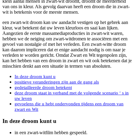
klein aantal mensen in zwart-wit droomt, droomt de meerderheid
van ons in kleur. Als gevolg daarvan heeft een droom die in zwart-
wit is betekenis voor de meeste mensen.
een zwart-wit droom kan uw aandacht vestigen op het gebrek aan
kleur, wat betekent dat uw leven kleurloos en saai kan lijken.
Aangezien de eerste massamediaproducties in zwart-wit waren,
hebben we de neiging om zwart-witdromen te associëren met een
gevoel van nostalgie of met het verleden. Een zwart-witte droom
kan daarom impliceren dat er enige aandacht nodig is om naar je
verleden te worden gericht. Omdat Zwart en Wit tegenpolen zijn,
kan het hebben van een droom in zwart en wit ook betekenen dat je
misschien denkt aan een situatie in termen van absoluten.
In deze droom kunt u
positieve veranderingen zijn aan de gang als
gedetailleerde droom betekent
deze droom staat in verband met de volgende scenario ‘ s in
uw leven
gevoelens die u hebt ondervonden tijdens een droom van
zwart en Wit
In deze droom kunt u
in een zwart-witfilm hebben gespeeld.