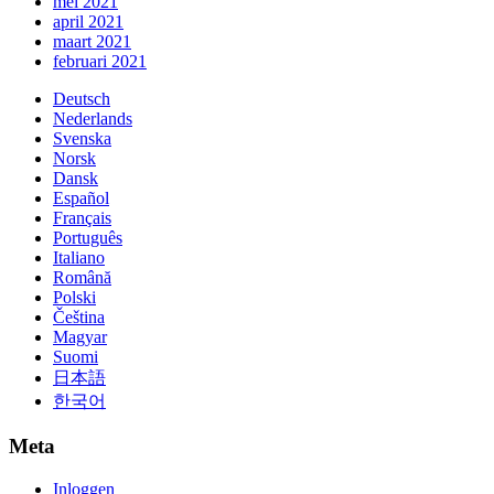
mei 2021
april 2021
maart 2021
februari 2021
Deutsch
Nederlands
Svenska
Norsk
Dansk
Español
Français
Português
Italiano
Română
Polski
Čeština
Magyar
Suomi
日本語
한국어
Meta
Inloggen