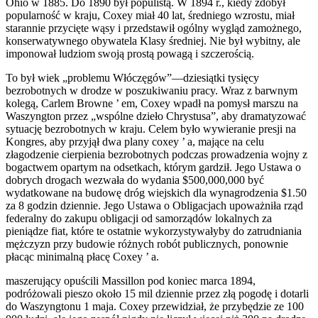
Ohio w 1885. Do 1890 był populistą. W 1894 r., kiedy zdobył
popularność w kraju, Coxey miał 40 lat, średniego wzrostu, miał
starannie przycięte wąsy i przedstawił ogólny wygląd zamożnego,
konserwatywnego obywatela Klasy średniej. Nie był wybitny, ale
imponował ludziom swoją prostą powagą i szczerością.
To był wiek „problemu Włóczęgów”—dziesiątki tysięcy
bezrobotnych w drodze w poszukiwaniu pracy. Wraz z barwnym
kolegą, Carlem Browne ’ em, Coxey wpadł na pomysł marszu na
Waszyngton przez „wspólne dzieło Chrystusa”, aby dramatyzować
sytuację bezrobotnych w kraju. Celem było wywieranie presji na
Kongres, aby przyjął dwa plany coxey ’ a, mające na celu
złagodzenie cierpienia bezrobotnych podczas prowadzenia wojny z
bogactwem opartym na odsetkach, którym gardził. Jego Ustawa o
dobrych drogach wezwała do wydania $500,000,000 być
wydatkowane na budowę dróg wiejskich dla wynagrodzenia $1.50
za 8 godzin dziennie. Jego Ustawa o Obligacjach upoważniła rząd
federalny do zakupu obligacji od samorządów lokalnych za
pieniądze fiat, które te ostatnie wykorzystywałyby do zatrudniania
mężczyzn przy budowie różnych robót publicznych, ponownie
płacąc minimalną płacę Coxey ’ a.
maszerujący opuścili Massillon pod koniec marca 1894,
podróżowali pieszo około 15 mil dziennie przez złą pogodę i dotarli
do Waszyngtonu 1 maja. Coxey przewidział, że przybędzie ze 100