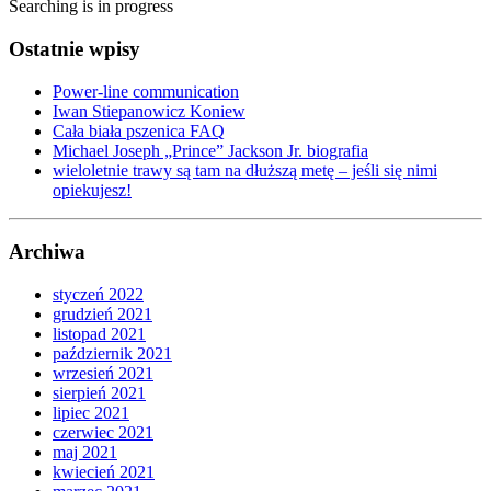
Searching is in progress
Ostatnie wpisy
Power-line communication
Iwan Stiepanowicz Koniew
Cała biała pszenica FAQ
Michael Joseph „Prince” Jackson Jr. biografia
wieloletnie trawy są tam na dłuższą metę – jeśli się nimi
opiekujesz!
Archiwa
styczeń 2022
grudzień 2021
listopad 2021
październik 2021
wrzesień 2021
sierpień 2021
lipiec 2021
czerwiec 2021
maj 2021
kwiecień 2021