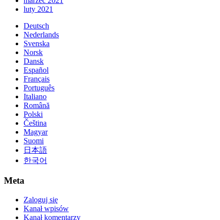
marzec 2021
luty 2021
Deutsch
Nederlands
Svenska
Norsk
Dansk
Español
Français
Português
Italiano
Română
Polski
Čeština
Magyar
Suomi
日本語
한국어
Meta
Zaloguj się
Kanał wpisów
Kanał komentarzy