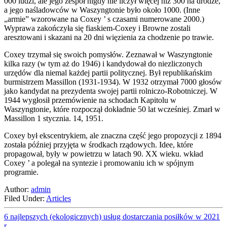
000 ludzi, ale jego zespół nigdy nie liczył więcej niż 300 na drodze,
a jego naśladowców w Waszyngtonie było około 1000. (Inne
„armie” wzorowane na Coxey ’ s czasami numerowane 2000.)
Wyprawa zakończyła się fiaskiem-Coxey i Browne zostali
aresztowani i skazani na 20 dni więzienia za chodzenie po trawie.
Coxey trzymał się swoich pomysłów. Zeznawał w Waszyngtonie
kilka razy (w tym aż do 1946) i kandydował do niezliczonych
urzędów dla niemal każdej partii politycznej. Był republikańskim
burmistrzem Massillon (1931-1934). W 1932 otrzymał 7000 głosów
jako kandydat na prezydenta swojej partii rolniczo-Robotniczej. W
1944 wygłosił przemówienie na schodach Kapitolu w
Waszyngtonie, które rozpoczął dokładnie 50 lat wcześniej. Zmarł w
Massillon 1 stycznia. 14, 1951.
Coxey był ekscentrykiem, ale znaczna część jego propozycji z 1894
została później przyjęta w środkach rządowych. Idee, które
propagował, były w powietrzu w latach 90. XX wieku. wkład
Coxey ’ a polegał na syntezie i promowaniu ich w spójnym
programie.
Author:
admin
Filed Under:
Articles
6 najlepszych (ekologicznych) usług dostarczania posiłków w 2021
r.