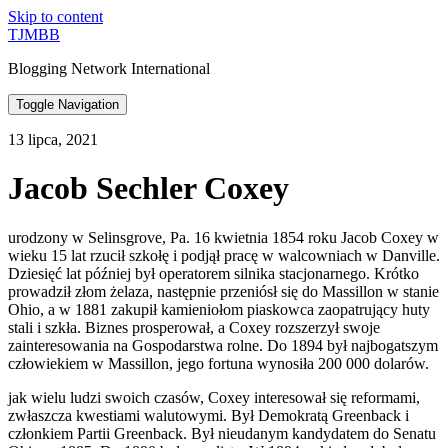
Skip to content
TJMBB
Blogging Network International
Toggle Navigation
13 lipca, 2021
Jacob Sechler Coxey
urodzony w Selinsgrove, Pa. 16 kwietnia 1854 roku Jacob Coxey w
wieku 15 lat rzucił szkołę i podjął pracę w walcowniach w Danville.
Dziesięć lat później był operatorem silnika stacjonarnego. Krótko
prowadził złom żelaza, następnie przeniósł się do Massillon w stanie
Ohio, a w 1881 zakupił kamieniołom piaskowca zaopatrujący huty
stali i szkła. Biznes prosperował, a Coxey rozszerzył swoje
zainteresowania na Gospodarstwa rolne. Do 1894 był najbogatszym
człowiekiem w Massillon, jego fortuna wynosiła 200 000 dolarów.
jak wielu ludzi swoich czasów, Coxey interesował się reformami,
zwłaszcza kwestiami walutowymi. Był Demokratą Greenback i
członkiem Partii Greenback. Był nieudanym kandydatem do Senatu