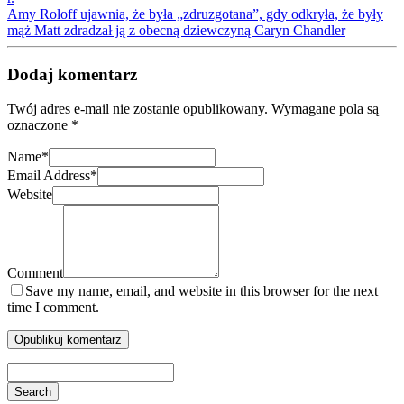
Amy Roloff ujawnia, że była „zdruzgotana”, gdy odkryła, że były
mąż Matt zdradzał ją z obecną dziewczyną Caryn Chandler
Dodaj komentarz
Twój adres e-mail nie zostanie opublikowany.
Wymagane pola są
oznaczone
*
Name
*
Email Address
*
Website
Comment
Save my name, email, and website in this browser for the next
time I comment.
Search