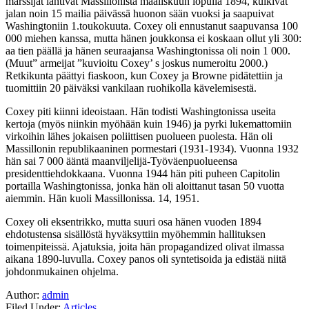
marssijat lähtivät Massillonista maaliskuun lopulla 1894, kulkivat
jalan noin 15 mailia päivässä huonon sään vuoksi ja saapuivat
Washingtoniin 1.toukokuuta. Coxey oli ennustanut saapuvansa 100
000 miehen kanssa, mutta hänen joukkonsa ei koskaan ollut yli 300:
aa tien päällä ja hänen seuraajansa Washingtonissa oli noin 1 000.
(Muut” armeijat ”kuvioitu Coxey’ s joskus numeroitu 2000.)
Retkikunta päättyi fiaskoon, kun Coxey ja Browne pidätettiin ja
tuomittiin 20 päiväksi vankilaan ruohikolla kävelemisestä.
Coxey piti kiinni ideoistaan. Hän todisti Washingtonissa useita
kertoja (myös niinkin myöhään kuin 1946) ja pyrki lukemattomiin
virkoihin lähes jokaisen poliittisen puolueen puolesta. Hän oli
Massillonin republikaaninen pormestari (1931-1934). Vuonna 1932
hän sai 7 000 ääntä maanviljelijä-Työväenpuolueensa
presidenttiehdokkaana. Vuonna 1944 hän piti puheen Capitolin
portailla Washingtonissa, jonka hän oli aloittanut tasan 50 vuotta
aiemmin. Hän kuoli Massillonissa. 14, 1951.
Coxey oli eksentrikko, mutta suuri osa hänen vuoden 1894
ehdotustensa sisällöstä hyväksyttiin myöhemmin hallituksen
toimenpiteissä. Ajatuksia, joita hän propagandized olivat ilmassa
aikana 1890-luvulla. Coxey panos oli syntetisoida ja edistää niitä
johdonmukainen ohjelma.
Author:
admin
Filed Under:
Articles