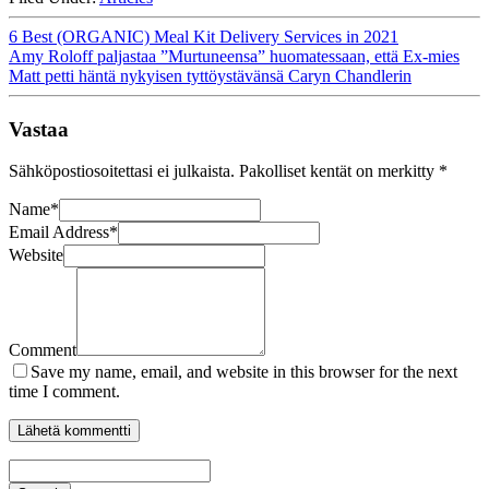
6 Best (ORGANIC) Meal Kit Delivery Services in 2021
Amy Roloff paljastaa ”Murtuneensa” huomatessaan, että Ex-mies
Matt petti häntä nykyisen tyttöystävänsä Caryn Chandlerin
Vastaa
Sähköpostiosoitettasi ei julkaista.
Pakolliset kentät on merkitty
*
Name
*
Email Address
*
Website
Comment
Save my name, email, and website in this browser for the next
time I comment.