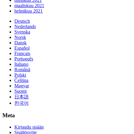
huhtikuu 2021
maaliskuu 2021
helmikuu 2021
Deutsch
Nederlands
Svenska
Norsk
Dansk
Español
Français
Português
Italiano
Română
Polski
Čeština
Magyar
Suomi
日本語
한국어
Meta
Kirjaudu sisään
Sisältösyöte