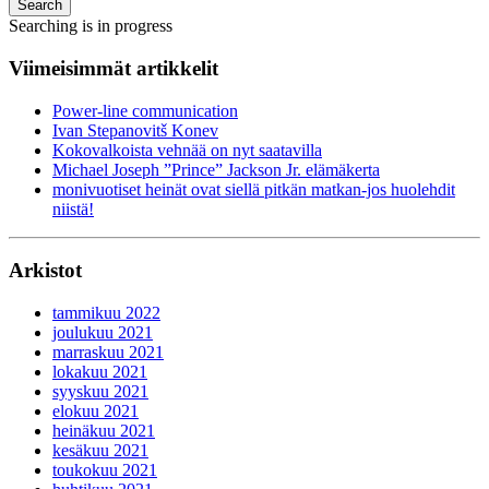
Search
Searching is in progress
Viimeisimmät artikkelit
Power-line communication
Ivan Stepanovitš Konev
Kokovalkoista vehnää on nyt saatavilla
Michael Joseph ”Prince” Jackson Jr. elämäkerta
monivuotiset heinät ovat siellä pitkän matkan-jos huolehdit
niistä!
Arkistot
tammikuu 2022
joulukuu 2021
marraskuu 2021
lokakuu 2021
syyskuu 2021
elokuu 2021
heinäkuu 2021
kesäkuu 2021
toukokuu 2021