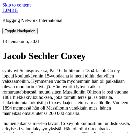
Skip to content
TJMBB
Blogging Network International
Toggle Navigation
13 heinäkuun, 2021
Jacob Sechler Coxey
syntynyt Selinsgrovessa, Pa. 16. huhtikuuta 1854 Jacob Coxey
lopetti koulunkäynnin 15-vuotiaana ja meni töihin danvillen
valssaamoihin. Kymmenen vuotta myöhemmin hän oli paikallaan
olevan moottorin käyttäjä. Hän pyöritti lyhyen aikaa
romurautabisnestä, muutti sitten Massilloniin Ohioon ja osti vuonna
1881 hiekkakivilouhoksen, joka toimitti teräs-ja lasitehtaita.
Liiketoiminta kukoisti ja Coxey laajensi etunsa maatiloille. Vuoteen
1894 mennessä hän oli Massillonin varakkain mies, hänen
maineikas omaisuutensa 200 000 dollaria.
monien aikansa miesten tavoin Coxey oli kiinnostunut uudistuksista,
erityisesti valuuttakysymyksistä. Hän oli ollut Greenback-