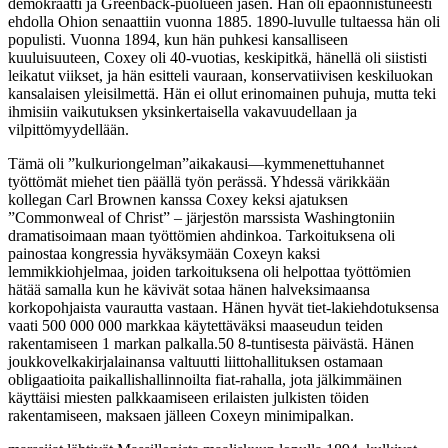
demokraatti ja Greenback-puolueen jäsen. Hän oli epäonnistuneesti
ehdolla Ohion senaattiin vuonna 1885. 1890-luvulle tultaessa hän oli
populisti. Vuonna 1894, kun hän puhkesi kansalliseen
kuuluisuuteen, Coxey oli 40-vuotias, keskipitkä, hänellä oli siististi
leikatut viikset, ja hän esitteli vauraan, konservatiivisen keskiluokan
kansalaisen yleisilmettä. Hän ei ollut erinomainen puhuja, mutta teki
ihmisiin vaikutuksen yksinkertaisella vakavuudellaan ja
vilpittömyydellään.
Tämä oli ”kulkuriongelman”aikakausi—kymmenettuhannet
työttömät miehet tien päällä työn perässä. Yhdessä värikkään
kollegan Carl Brownen kanssa Coxey keksi ajatuksen
”Commonweal of Christ” – järjestön marssista Washingtoniin
dramatisoimaan maan työttömien ahdinkoa. Tarkoituksena oli
painostaa kongressia hyväksymään Coxeyn kaksi
lemmikkiohjelmaa, joiden tarkoituksena oli helpottaa työttömien
hätää samalla kun he kävivät sotaa hänen halveksimaansa
korkopohjaista vaurautta vastaan. Hänen hyvät tiet-lakiehdotuksensa
vaati 500 000 000 markkaa käytettäväksi maaseudun teiden
rakentamiseen 1 markan palkalla.50 8-tuntisesta päivästä. Hänen
joukkovelkakirjalainansa valtuutti liittohallituksen ostamaan
obligaatioita paikallishallinnoilta fiat-rahalla, jota jälkimmäinen
käyttäisi miesten palkkaamiseen erilaisten julkisten töiden
rakentamiseen, maksaen jälleen Coxeyn minimipalkan.