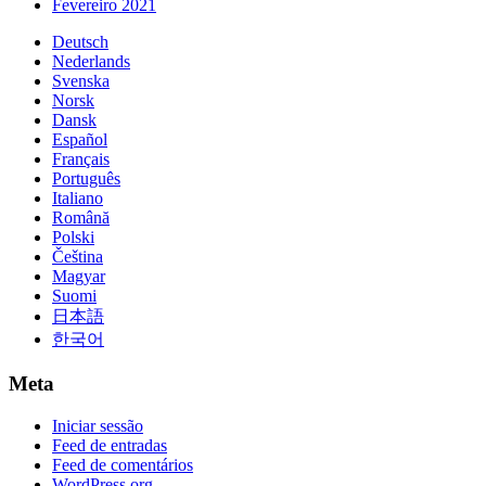
Fevereiro 2021
Deutsch
Nederlands
Svenska
Norsk
Dansk
Español
Français
Português
Italiano
Română
Polski
Čeština
Magyar
Suomi
日本語
한국어
Meta
Iniciar sessão
Feed de entradas
Feed de comentários
WordPress.org