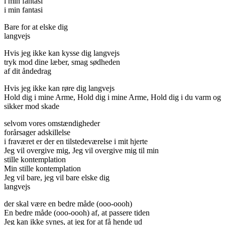
i min fantasi
i min fantasi
Bare for at elske dig
langvejs
Hvis jeg ikke kan kysse dig langvejs
tryk mod dine læber, smag sødheden
af dit åndedrag
Hvis jeg ikke kan røre dig langvejs
Hold dig i mine Arme, Hold dig i mine Arme, Hold dig i du varm og
sikker mod skade
selvom vores omstændigheder
forårsager adskillelse
i fraværet er der en tilstedeværelse i mit hjerte
Jeg vil overgive mig, Jeg vil overgive mig til min
stille kontemplation
Min stille kontemplation
Jeg vil bare, jeg vil bare elske dig
langvejs
der skal være en bedre måde (ooo-oooh)
En bedre måde (ooo-oooh) af, at passere tiden
Jeg kan ikke synes, at jeg for at få hende ud