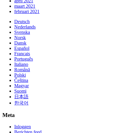
april 2021
maart 2021
februari 2021
Deutsch
Nederlands
Svenska
Norsk
Dansk
Español
Français
Português
Italiano
Română
Polski
Čeština
Magyar
Suomi
日本語
한국어
Meta
Inloggen
Berichten feed