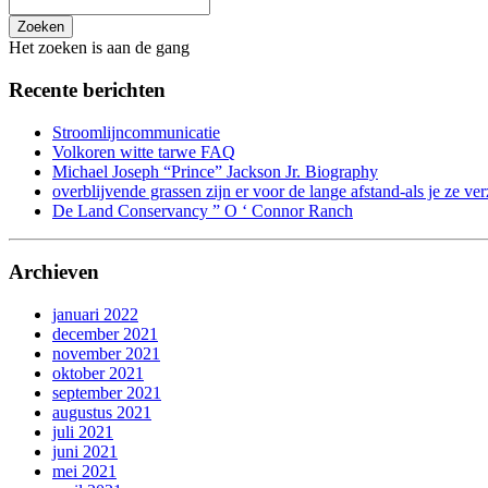
Zoeken
Het zoeken is aan de gang
Recente berichten
Stroomlijncommunicatie
Volkoren witte tarwe FAQ
Michael Joseph “Prince” Jackson Jr. Biography
overblijvende grassen zijn er voor de lange afstand-als je ze ver
De Land Conservancy ” O ‘ Connor Ranch
Archieven
januari 2022
december 2021
november 2021
oktober 2021
september 2021
augustus 2021
juli 2021
juni 2021
mei 2021