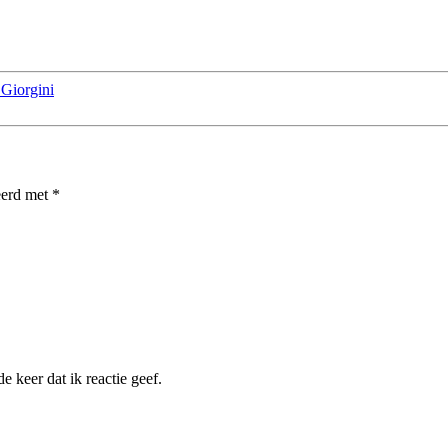
 Giorgini
eerd met
*
 keer dat ik reactie geef.