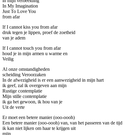
in mijn verbeelding
In My Imagination
Just To Love You
from afar
If I cannot kiss you from afar
druk tegen je lippen, proef de zoetheid
van je adem
If I cannot touch you from afar
houd je in mijn armen u warme en
Veilig
Al onze omstandigheden
scheiding Veroorzaken
In de afwezigheid is er een aanwezigheid in mijn hart
ik geef, zal ik overgeven aan mijn
Rustige contemplatie
Mijn stille contemplatie
ik ga het gewoon, ik hou van je
Uit de verte
Er moet een betere manier (ooo-oooh)
Een betere manier (ooo-oooh) van, van het passeren van de tijd
ik kan niet lijken om haar te krijgen uit
mijn