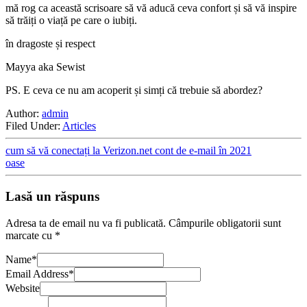
mă rog ca această scrisoare să vă aducă ceva confort și să vă inspire
să trăiți o viață pe care o iubiți.
în dragoste și respect
Mayya aka Sewist
PS. E ceva ce nu am acoperit și simți că trebuie să abordez?
Author:
admin
Filed Under:
Articles
cum să vă conectați la Verizon.net cont de e-mail în 2021
oase
Lasă un răspuns
Adresa ta de email nu va fi publicată.
Câmpurile obligatorii sunt
marcate cu
*
Name
*
Email Address
*
Website