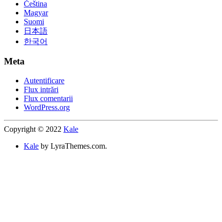
Čeština
Magyar
Suomi
日本語
한국어
Meta
Autentificare
Flux intrări
Flux comentarii
WordPress.org
Copyright © 2022
Kale
Kale
by LyraThemes.com.