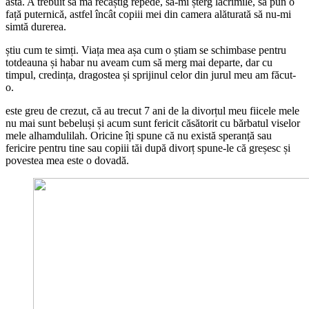
asta. A trebuit să mă recâștig repede, să-mi șterg lacrimile, să pun o
față puternică, astfel încât copiii mei din camera alăturată să nu-mi
simtă durerea.
știu cum te simți. Viața mea așa cum o știam se schimbase pentru
totdeauna și habar nu aveam cum să merg mai departe, dar cu
timpul, credința, dragostea și sprijinul celor din jurul meu am făcut-
o.
este greu de crezut, că au trecut 7 ani de la divorțul meu fiicele mele
nu mai sunt bebeluși și acum sunt fericit căsătorit cu bărbatul viselor
mele alhamdulilah. Oricine îți spune că nu există speranță sau
fericire pentru tine sau copiii tăi după divorț spune-le că greșesc și
povestea mea este o dovadă.