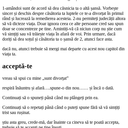
1-amândoi sunt de acord să dea căsnicia ta o altă șansă. Vorbește
sincer și deschis despre căsătoria ta luptele ce te-a divorțat în primul
rând și lucrează la remedierea acesteia. 2-nu permiteți judecății altora
să vă dicteze viața. Doar ignora ceea ce alte persoane cred sau spun
doar se concentreze pe tine. Amintiți-vă că niciun corp nu știe cum
vă simțiți sau vă trăiește viața în afară de voi. Prin urmare, dacă
doriți să dea soțul și căsătoria ta o șansă de 2, atunci face asta.
dacă nu, atunci trebuie să mergi mai departe cu acest nou capitol din
viața ta.
acceptă-te
vreau să spui cu mine „sunt divorțat”
respiră înăuntru și afară….spune-o din nou…… și încă o dată.
Continuați să o spuneți până când nu plângeți prin ea.
Continuați să o repetați până când o puteți spune fără să vă simțiți
trist sau rușinat.
știu asta greu, crede-mă, dar înainte ca cineva să te poată accepta,
trebuie să te accepți pe tine însuți.