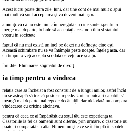
Acest lucru poate dura zile, luni, dar ține cont de mai mult o spui
mai mult vă sunt acceptarea și va deveni mai ușor.
amintiți-vă că nu este nimic în neregulă cu cine sunteți.pentru a
merge mai departe, trebuie să acceptați acest nou titlu și statutul
vostru în societate.
faptul că nu mai există un inel pe deget nu definește cine ești.
Această schimbare nu se va întâmpla peste noapte, înțeleg asta, dar
cu timpul o veți accepta și odată ce veți face și alții.
înrudite: Eliminarea stigmatul de divorț
ia timp pentru a vindeca
relația care sa încheiat a fost construit de-a lungul anilor, astfel încât
nu se așteaptă să treacă peste ea repede. Unii ar putea fi capabili să
meargă mai departe mai repede decât alții, dar niciodată nu compara
vindecarea cu oricine altcineva.
pentru că ceea ce ai împărtășit cu soțul tău este experiența ta.
Căsătoriile la fel ca oamenii sunt diferite, prin urmare, o căsătorie nu
poate fi comparată cu alta. Nimeni nu știe ce se întâmplă în spatele