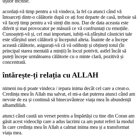
ușilor închise.
acordați-vă timp pentru a vă vindeca, la fel ca atunci când vă
întoarceți dintr-o călătorie după ce ați fost departe de casă, trebuie să
vă faceți timp pentru a vă simți din nou. Dar de data aceasta este
diferit și mai provocator pe măsură ce vă confruntați cu emoțiile.
Cunoașteți-vă și, cel mai important, iubiți-vă.sfârșitul căsniciei tale
este sfârșitul unei călătorii și începutul alteia. Înainte de a începe
această călătorie, asigurați-vă că vă odihniți și obțineți totul (în
principal starea mentală a minții) în locul potrivit, astfel încât să
puteți începe următoarea călătorie cu o minte clară, pozitivă și
concentrată.
întărește-ți relația cu ALLAH
nimeni nu-ți poate vindeca / repara inima decât cel care a creat-o.
Credința mea în Allah ma salvat, el mi-a dat puterea atunci când am
nevoie de ea și continuă să binecuvânteze viața mea în abundență
alhamdlilah.
atunci când caută un verset pentru a împărtăși cu tine din Coran am
găsit acest videoclip care a adus lacrimi ca am putut referi la modul
în care credința mea în Allah a calmat inima mea și a transformat
viața mea.