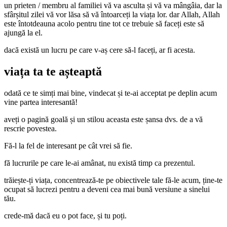
un prieten / membru al familiei vă va asculta și vă va mângâia, dar la
sfârșitul zilei vă vor lăsa să vă întoarceți la viața lor. dar Allah, Allah
este întotdeauna acolo pentru tine tot ce trebuie să faceți este să
ajungă la el.
dacă există un lucru pe care v-aș cere să-l faceți, ar fi acesta.
viața ta te așteaptă
odată ce te simți mai bine, vindecat și te-ai acceptat pe deplin acum
vine partea interesantă!
aveți o pagină goală și un stilou aceasta este șansa dvs. de a vă
rescrie povestea.
Fă-l la fel de interesant pe cât vrei să fie.
fă lucrurile pe care le-ai amânat, nu există timp ca prezentul.
trăiește-ți viața, concentrează-te pe obiectivele tale fă-le acum, ține-te
ocupat să lucrezi pentru a deveni cea mai bună versiune a sinelui
tău.
crede-mă dacă eu o pot face, și tu poți.