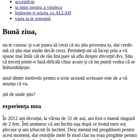
acceptă-te
ia timp pentru a vindeca
întărește-ți relația cu ALLAH
viața ta te așteaptă
Bună ziua,
nu te cunosc și s-ar putea să crezi că nu știu povestea ta, dar crede-
mă că știu mai multe decât crezi. Permiteți-mi să încep prin a vă
spune mai întâi cât de rău îmi pare să aflu despre divorțul dvs. Știu
că treceți printr-o fază dificilă chiar acum și că nu puteți vedea că se
îmbunătățește.
unul dintre motivele pentru a scrie această scrisoare este de a vă
anunța că va.
știi de unde știu?
experiența mea
În 2012 am divorțat, la vârsta de 31 de ani, am fost o mamă singură
de 2 fete. Îmi amintesc că am închis ușa după ce fostul meu soț
plecase și am izbucnit în lacrimi. Deși mental mă pregătisem pentru
acest moment, dar emoțiile mele în mod clar nu erau pregătite pentru