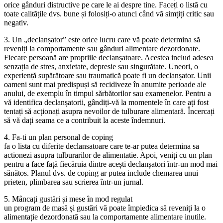
orice gânduri distructive pe care le ai despre tine. Faceți o listă cu
toate calitățile dvs. bune și folosiți-o atunci când vă simțiți critic sau
negativ.
3. Un „declanșator” este orice lucru care vă poate determina să
reveniți la comportamente sau gânduri alimentare dezordonate.
Fiecare persoană are propriile declanșatoare. Acestea includ adesea
senzația de stres, anxietate, depresie sau singurătate. Uneori, o
experiență supărătoare sau traumatică poate fi un declanșator. Unii
oameni sunt mai predispuși să recidiveze în anumite perioade ale
anului, de exemplu în timpul sărbătorilor sau examenelor. Pentru a
vă identifica declanșatorii, gândiți-vă la momentele în care ați fost
tentați să acționați asupra nevoilor de tulburare alimentară. Încercați
să vă dați seama ce a contribuit la aceste îndemnuri.
4. Fa-ti un plan personal de coping
fa o lista cu diferite declansatoare care te-ar putea determina sa
actionezi asupra tulburarilor de alimentatie. Apoi, veniți cu un plan
pentru a face față fiecăruia dintre acești declanșatori într-un mod mai
sănătos. Planul dvs. de coping ar putea include chemarea unui
prieten, plimbarea sau scrierea într-un jurnal.
5. Mâncați gustări și mese în mod regulat
un program de masă și gustări vă poate împiedica să reveniți la o
alimentație dezordonată sau la comportamente alimentare inutile.