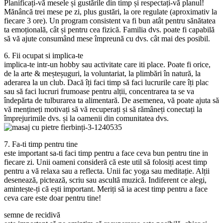
Planificați-vă mesele și gustările din timp și respectați-vă planul!
Mănâncă trei mese pe zi, plus gustări, la ore regulate (aproximativ la
fiecare 3 ore). Un program consistent va fi bun atât pentru sănătatea
ta emoțională, cât și pentru cea fizică. Familia dvs. poate fi capabilă
să vă ajute consumând mese împreună cu dvs. cât mai des posibil.
6. Fii ocupat si implica-te
implica-te intr-un hobby sau activitate care iti place. Poate fi orice,
de la arte & meșteșuguri, la voluntariat, la plimbări în natură, la
aderarea la un club. Dacă îți faci timp să faci lucrurile care îți plac
sau să faci lucruri frumoase pentru alții, concentrarea ta se va
îndepărta de tulburarea ta alimentară. De asemenea, vă poate ajuta să
vă mențineți motivați să vă recuperați și să rămâneți conectați la
împrejurimile dvs. și la oamenii din comunitatea dvs.
7. Fa-ti timp pentru tine
este important sa-ti faci timp pentru a face ceva bun pentru tine in
fiecare zi. Unii oameni consideră că este util să folosiți acest timp
pentru a vă relaxa sau a reflecta. Unii fac yoga sau meditație. Alții
desenează, pictează, scriu sau ascultă muzică. Indiferent ce alegi,
amintește-ți că ești important. Meriți să ia acest timp pentru a face
ceva care este doar pentru tine!
semne de recidivă