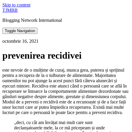
Skip to content
TJMBB
Blogging Network International
Toggle Navigation
octombrie 16, 2021
prevenirea recidivei
este nevoie de o mulțime de curaj, munca grea, puterea și sprijinul
pentru a recupera de la o tulburare de alimentatie. Majoritatea
oamenilor nu pot ajunge la acest punct fără câteva alunecări și
eșecuri minore. Recidiva este atunci când o persoană care se află în
recuperare se întoarce la comportamente alimentare dezordonate sau
gânduri negative despre alimente, greutate și dimensiunea corpului.
Modul de a preveni o recidivă este de a recunoaște și de a face față
unor lucruri care ar putea împiedica recuperarea. Există mai multe
lucruri pe care o persoană le poate face pentru a preveni recidiva.
„deci, cu cât am învățat mai mult care sunt
declanșatoarele mele, la ce mă pricepeam și unde