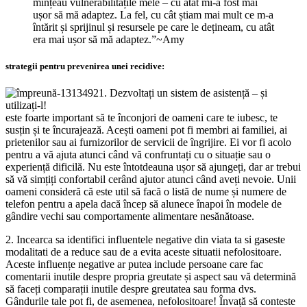
mințeau vulnerabilitățile mele – cu atât mi-a fost mai
ușor să mă adaptez. La fel, cu cât știam mai mult ce m-a
întărit și sprijinul și resursele pe care le dețineam, cu atât
era mai ușor să mă adaptez.”~Amy
strategii pentru prevenirea unei recidive:
1. Dezvoltați un sistem de asistență – și
utilizați-l!
este foarte important să te înconjori de oameni care te iubesc, te
susțin și te încurajează. Acești oameni pot fi membri ai familiei, ai
prietenilor sau ai furnizorilor de servicii de îngrijire. Ei vor fi acolo
pentru a vă ajuta atunci când vă confruntați cu o situație sau o
experiență dificilă. Nu este întotdeauna ușor să ajungeți, dar ar trebui
să vă simțiți confortabil cerând ajutor atunci când aveți nevoie. Unii
oameni consideră că este util să facă o listă de nume și numere de
telefon pentru a apela dacă încep să alunece înapoi în modele de
gândire vechi sau comportamente alimentare nesănătoase.
2. Incearca sa identifici influentele negative din viata ta si gaseste
modalitati de a reduce sau de a evita aceste situatii nefolositoare.
Aceste influențe negative ar putea include persoane care fac
comentarii inutile despre propria greutate și aspect sau vă determină
să faceți comparații inutile despre greutatea sau forma dvs.
Gândurile tale pot fi, de asemenea, nefolositoare! Învață să conteste