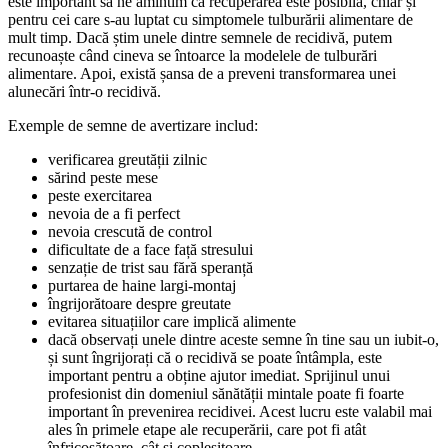
este important să ne amintim că recuperarea este posibilă, chiar și
pentru cei care s-au luptat cu simptomele tulburării alimentare de
mult timp. Dacă știm unele dintre semnele de recidivă, putem
recunoaște când cineva se întoarce la modelele de tulburări
alimentare. Apoi, există șansa de a preveni transformarea unei
alunecări într-o recidivă.
Exemple de semne de avertizare includ:
verificarea greutății zilnic
sărind peste mese
peste exercitarea
nevoia de a fi perfect
nevoia crescută de control
dificultate de a face față stresului
senzație de trist sau fără speranță
purtarea de haine largi-montaj
îngrijorătoare despre greutate
evitarea situațiilor care implică alimente
dacă observați unele dintre aceste semne în tine sau un iubit-o,
și sunt îngrijorați că o recidivă se poate întâmpla, este
important pentru a obține ajutor imediat. Sprijinul unui
profesionist din domeniul sănătății mintale poate fi foarte
important în prevenirea recidivei. Acest lucru este valabil mai
ales în primele etape ale recuperării, care pot fi atât
înfricoșătoare, cât și copleșitoare.