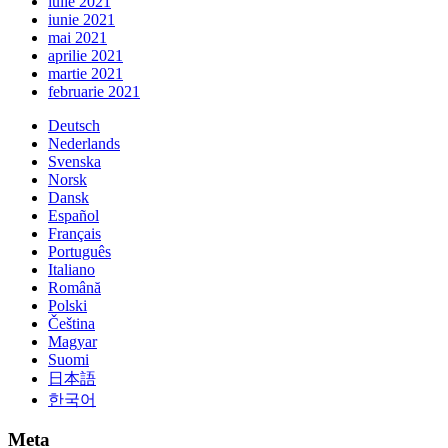
iulie 2021
iunie 2021
mai 2021
aprilie 2021
martie 2021
februarie 2021
Deutsch
Nederlands
Svenska
Norsk
Dansk
Español
Français
Português
Italiano
Română
Polski
Čeština
Magyar
Suomi
日本語
한국어
Meta