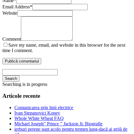
Name
*
Email Address
*
Website
Comment
Save my name, email, and website in this browser for the next
time I comment.
Search
Searching is in progress
Articole recente
Comunicarea prin linii electrice
Ivan Stepanovici Konev
Whole White Wheat FAQ
Michael Joseph” Prince ” Jackson Jr. Biografie
ierburi perene sunt acolo pentru termen lung-dacă ai grijă de