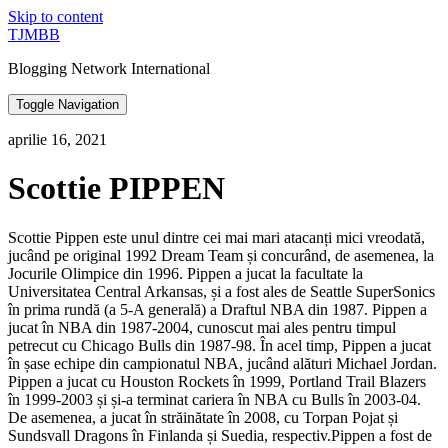
Skip to content
TJMBB
Blogging Network International
Toggle Navigation
aprilie 16, 2021
Scottie PIPPEN
Scottie Pippen este unul dintre cei mai mari atacanți mici vreodată,
jucând pe original 1992 Dream Team și concurând, de asemenea, la
Jocurile Olimpice din 1996. Pippen a jucat la facultate la
Universitatea Central Arkansas, și a fost ales de Seattle SuperSonics
în prima rundă (a 5-A generală) a Draftul NBA din 1987. Pippen a
jucat în NBA din 1987-2004, cunoscut mai ales pentru timpul
petrecut cu Chicago Bulls din 1987-98. În acel timp, Pippen a jucat
în șase echipe din campionatul NBA, jucând alături Michael Jordan.
Pippen a jucat cu Houston Rockets în 1999, Portland Trail Blazers
în 1999-2003 și și-a terminat cariera în NBA cu Bulls în 2003-04.
De asemenea, a jucat în străinătate în 2008, cu Torpan Pojat și
Sundsvall Dragons în Finlanda și Suedia, respectiv.Pippen a fost de