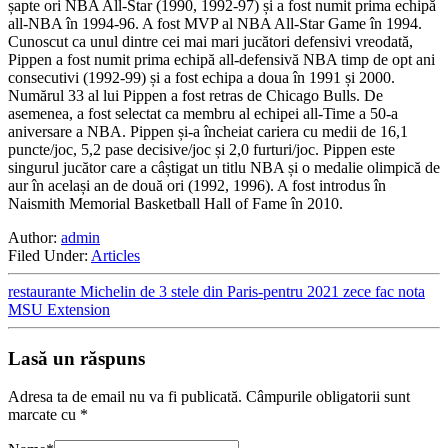
șapte ori NBA All-Star (1990, 1992-97) și a fost numit prima echipă
all-NBA în 1994-96. A fost MVP al NBA All-Star Game în 1994.
Cunoscut ca unul dintre cei mai mari jucători defensivi vreodată,
Pippen a fost numit prima echipă all-defensivă NBA timp de opt ani
consecutivi (1992-99) și a fost echipa a doua în 1991 și 2000.
Numărul 33 al lui Pippen a fost retras de Chicago Bulls. De
asemenea, a fost selectat ca membru al echipei all-Time a 50-a
aniversare a NBA. Pippen și-a încheiat cariera cu medii de 16,1
puncte/joc, 5,2 pase decisive/joc și 2,0 furturi/joc. Pippen este
singurul jucător care a câștigat un titlu NBA și o medalie olimpică de
aur în același an de două ori (1992, 1996). A fost introdus în
Naismith Memorial Basketball Hall of Fame în 2010.
Author:
admin
Filed Under:
Articles
restaurante Michelin de 3 stele din Paris-pentru 2021 zece fac nota
MSU Extension
Lasă un răspuns
Adresa ta de email nu va fi publicată.
Câmpurile obligatorii sunt
marcate cu
*