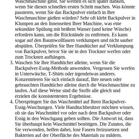
Waschmaschine gibst. Sie werden es sich später danken,
wenn Sie diesen schnellen ersten Schritt machen. Was könnte
passieren, wenn Sie das Backpulver einfach in Ihre
Waschmaschine gießen würden? Sehr oft klebt Backpulver in
Klumpen an den Innenseiten Ihrer Maschine, was eine
sekundäre Spülung mit heißem Wasser (und keine Wäsche)
erfordern kann, um die Rückstände zu entfernen. Es kann
sogar auf den Baumwollfasern verklumpen und nicht sauber
abspülen. Überprüfen Sie Ihre Handtücher auf Verklumpung
von Backpulver, bevor Sie sie in den Trockner werfen oder
zum Trocknen aufhängen.
Waschen Sie Ihre Handtücher alleine, wenn Sie die
Backpulver-Essig-Methode anwenden. Vergessen Sie werfen
in Unterwäsche, T-Shirts oder irgendetwas anderes.
Konzentrieren Sie sich einfach darauf, Ihre neuen oder
gebrauchten Handtücher alleine durch die Waschmaschine zu
laufen. Auf diese Weise sind die Stoffe alle gleich und
erzielen die konsistentesten Ergebnisse.
Überspringen Sie das Waschmittel auf Ihren Backpulver-
Essig-Waschungen. Viele Handtuchbesitzer möchten wissen,
ob sie das Waschmittel vor oder nach dem Backpulver oder
Essig in den Waschgang geben sollten. Die Antwort ist, dass
Sie überhaupt kein Waschmittel benötigen. Die Zutaten, die
Sie verwenden, helfen dabei, lose Fasern freizusetzen und
Bakterien auf der Oberfläche des Materials zu mildern.