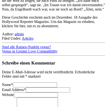
ihr die Welt zu zeigen, sie nach Paris zu bringen. „Ich habe mich
selbst gespiegelt“, sagt sie. „Im Traum war ich damit einverstanden.“
Nun, da Engelhardt wach war, war sie noch an Bord? „Ähm, nein.“
Diese Geschichte erscheint auch im Dezember. 18 Ausgabe des
Hollywood Reporter Magazins. Um das Magazin zu erhalten,
klicken Sie hier, um es zu abonnieren.
Author:
admin
Filed Under:
Articles
Sind alle Ramen-Nudeln vegan?
Venus in Gemini Love Compatibility
Schreibe einen Kommentar
Deine E-Mail-Adresse wird nicht veröffentlicht.
Erforderliche
Felder sind mit
*
markiert
Name
*
Email Address
*
Website