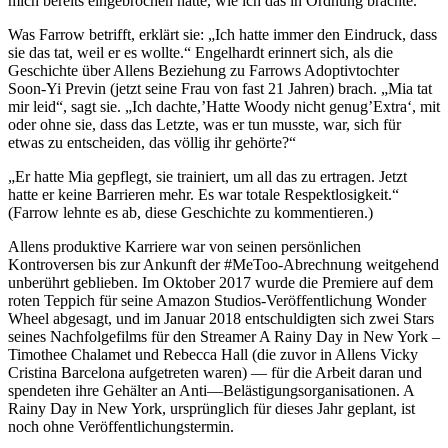
mich bereits eingebrochen hatte, wie ich das in Ordnung brachte.“
Was Farrow betrifft, erklärt sie: „Ich hatte immer den Eindruck, dass
sie das tat, weil er es wollte.“ Engelhardt erinnert sich, als die
Geschichte über Allens Beziehung zu Farrows Adoptivtochter
Soon-Yi Previn (jetzt seine Frau von fast 21 Jahren) brach. „Mia tat
mir leid“, sagt sie. „Ich dachte,’Hatte Woody nicht genug’Extra‘, mit
oder ohne sie, dass das Letzte, was er tun musste, war, sich für
etwas zu entscheiden, das völlig ihr gehörte?“
„Er hatte Mia gepflegt, sie trainiert, um all das zu ertragen. Jetzt
hatte er keine Barrieren mehr. Es war totale Respektlosigkeit.“
(Farrow lehnte es ab, diese Geschichte zu kommentieren.)
Allens produktive Karriere war von seinen persönlichen
Kontroversen bis zur Ankunft der #MeToo-Abrechnung weitgehend
unberührt geblieben. Im Oktober 2017 wurde die Premiere auf dem
roten Teppich für seine Amazon Studios-Veröffentlichung Wonder
Wheel abgesagt, und im Januar 2018 entschuldigten sich zwei Stars
seines Nachfolgefilms für den Streamer A Rainy Day in New York –
Timothee Chalamet und Rebecca Hall (die zuvor in Allens Vicky
Cristina Barcelona aufgetreten waren) — für die Arbeit daran und
spendeten ihre Gehälter an Anti—Belästigungsorganisationen. A
Rainy Day in New York, ursprünglich für dieses Jahr geplant, ist
noch ohne Veröffentlichungstermin.