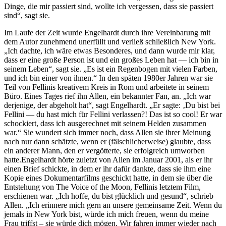
Dinge, die mir passiert sind, wollte ich vergessen, dass sie passiert
sind“, sagt sie.
Im Laufe der Zeit wurde Engelhardt durch ihre Vereinbarung mit
dem Autor zunehmend unerfüllt und verließ schließlich New York.
„Ich dachte, ich wäre etwas Besonderes, und dann wurde mir klar,
dass er eine große Person ist und ein großes Leben hat — ich bin in
seinem Leben“, sagt sie. „Es ist ein Regenbogen mit vielen Farben,
und ich bin einer von ihnen.“ In den späten 1980er Jahren war sie
Teil von Fellinis kreativem Kreis in Rom und arbeitete in seinem
Büro. Eines Tages rief ihn Allen, ein bekannter Fan, an. „Ich war
derjenige, der abgeholt hat“, sagt Engelhardt. „Er sagte: ‚Du bist bei
Fellini — du hast mich für Fellini verlassen?! Das ist so cool! Er war
schockiert, dass ich ausgerechnet mit seinem Helden zusammen
war.“ Sie wundert sich immer noch, dass Allen sie ihrer Meinung
nach nur dann schätzte, wenn er (fälschlicherweise) glaubte, dass
ein anderer Mann, den er vergötterte, sie erfolgreich umworben
hatte.Engelhardt hörte zuletzt von Allen im Januar 2001, als er ihr
einen Brief schickte, in dem er ihr dafür dankte, dass sie ihm eine
Kopie eines Dokumentarfilms geschickt hatte, in dem sie über die
Entstehung von The Voice of the Moon, Fellinis letztem Film,
erschienen war. „Ich hoffe, du bist glücklich und gesund“, schrieb
Allen. „Ich erinnere mich gern an unsere gemeinsame Zeit. Wenn du
jemals in New York bist, würde ich mich freuen, wenn du meine
Frau triffst – sie würde dich mögen. Wir fahren immer wieder nach