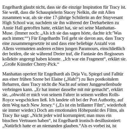
Engelhardt glaubt nicht, dass sie die einzige Inspiration für Tracy ist.
Sie weiß, dass die Schauspielerin Stacey Nelkin, die mit Allen
zusammen war, als sie eine 17-jährige Schülerin an der Stuyvesant
High School war, nachdem sie ihn während der Dreharbeiten zu
Annie Hall getroffen hatte, erklärt hat, sie sei seine Manhattan-
Muse. (Immer noch: „Als ich sie das sagen hörte, dachte ich:’Was
auch immer.““) Für Engelhardts Teil geht sie davon aus, dass Tracy
eine zusammengesetzte ist und dass eine beliebige Anzahl von
Allens vermuteten anderen echten jungen Paramours, einschließlich
der beiden, die sie während Dreier traf, die Fantasie des Regisseurs
kollektiv angeregt haben könnte. „Ich war ein Fragment“, erklärt sie.
„Große Künstler Cherry-Pick.“
Manhattan operiert für Engelhardt als Deja Vu, Spiegel und Falltür
aus einer frühen Szene bei Elaine („Hah!“) zu Ikes postkoitalem
Beharren, dass Tracy nicht die Nacht auf seiner Junggesellenbude
verbringen kann. „Er hat immer dasselbe mit mir gemacht“, erklärt
sie, „obwohl er mich von seinem Fahrer in seinem weißen Rolls-
Royce wegschicken ließ. Ich landete oft bei der Port Authority, auf
dem Weg nach New Jersey.“ („Es ist ein brillanter Film“, wiederholt
sie immer wieder.) Doch am emotionalen Höhepunkt des Films, als
Tracy Ike sagt: „Nicht jeder wird korrumpiert; man muss ein
bisschen Vertrauen haben“, ist Engelhardt ironisch desillusioniert:
„Natürlich hatte er an niemanden glauben.“Als es vorbei ist, ist