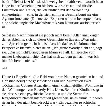
betört.“ Selbst jetzt hält sie sich weitgehend dafür verantwortlich, so
lange in der Beziehung zu bleiben, wie sie es tat, und für die
Frustration und Trauer, die letztendlich mit der Verbindung
einhergingen — eine, in der sie nach ihrer Beschreibung nie eine
Agentur innehatte. (Die meisten Experten würden behaupten, dass
eine solche ungleiche Machtdynamik von Natur aus ausbeuterisch
ist.)
Selbst im Nachhinein ist sie jedoch nicht bereit, Allen anzuklagen,
der es ablehnte, sich zu dieser Geschichte zu äußern. „Was mich
zum Sprechen gebracht hat, ist, dass ich dachte, ich könnte eine
Perspektive bieten“, bietet sie an. „Ich greife Woody nicht an“, sagt
sie. „Das ist nicht’Bring diesen Mann zu Fall. Ich spreche von
meiner Liebesgeschichte. Das hat mich zu dem gemacht, was ich
bin. Ich bereue nichts.“
***
Heute ist Engelhardt (die Babi von ihrem Namen gestrichen hat und
Christina heißt) eine geschiedene Frau und Mutter von zwei
Töchtern im College-Alter, die in einer kristallgefüllten Wohnung in
den Wohnungen von Beverly Hills leben. Seit ihrer Kindheit sagt
sie, dass sie eine psychische Leserin ist und die Sterne für
fettgedruckte Namen interpretiert (genau wie sie es einmal für Allen
getan hat, der nicht beeindruckt war). Ein bezahlter psychischer