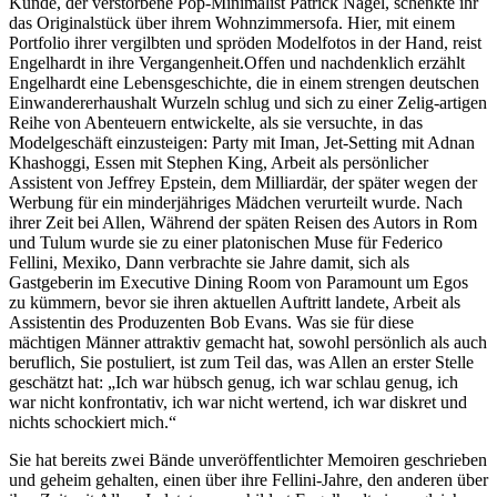
Kunde, der verstorbene Pop-Minimalist Patrick Nagel, schenkte ihr
das Originalstück über ihrem Wohnzimmersofa. Hier, mit einem
Portfolio ihrer vergilbten und spröden Modelfotos in der Hand, reist
Engelhardt in ihre Vergangenheit.Offen und nachdenklich erzählt
Engelhardt eine Lebensgeschichte, die in einem strengen deutschen
Einwandererhaushalt Wurzeln schlug und sich zu einer Zelig-artigen
Reihe von Abenteuern entwickelte, als sie versuchte, in das
Modelgeschäft einzusteigen: Party mit Iman, Jet-Setting mit Adnan
Khashoggi, Essen mit Stephen King, Arbeit als persönlicher
Assistent von Jeffrey Epstein, dem Milliardär, der später wegen der
Werbung für ein minderjähriges Mädchen verurteilt wurde. Nach
ihrer Zeit bei Allen, Während der späten Reisen des Autors in Rom
und Tulum wurde sie zu einer platonischen Muse für Federico
Fellini, Mexiko, Dann verbrachte sie Jahre damit, sich als
Gastgeberin im Executive Dining Room von Paramount um Egos
zu kümmern, bevor sie ihren aktuellen Auftritt landete, Arbeit als
Assistentin des Produzenten Bob Evans. Was sie für diese
mächtigen Männer attraktiv gemacht hat, sowohl persönlich als auch
beruflich, Sie postuliert, ist zum Teil das, was Allen an erster Stelle
geschätzt hat: „Ich war hübsch genug, ich war schlau genug, ich
war nicht konfrontativ, ich war nicht wertend, ich war diskret und
nichts schockiert mich.“
Sie hat bereits zwei Bände unveröffentlichter Memoiren geschrieben
und geheim gehalten, einen über ihre Fellini-Jahre, den anderen über