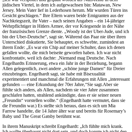
jüdischen Viertel, in dem ich aufgewachsen bin: Matawan, New
Jersey. Mein Vater lief in Lederhosen herum. Mir wurden Türen ins
Gesicht geschlagen.“ Ihre Eltern waren beide Emigranten aus der
Nachkriegszeit, ihr Vater – nach seinen Angaben – ein 14-jähriger
Wehrpflichtiger in Hitlers Armee, der vor Kriegsende in der Nähe
der französischen Grenze diente. „Woody ist der Uber-Jude, und ich
bin der Uber-Deutsche“, sagt sie. Während das Paar nie über ihren
Unterschied diskutierte, Sie behauptet, es schwebte, zumindest an
ihrem Ende: „Es war ein Chip auf meiner Schulter, dass ich denen
gefallen wollte, die mich beiseite geworfen haben. Ich war nicht
konfrontativ, weil ich dachte: ‚Niemand mag Deutsche. Nach
Engelhardts Erinnerung, etwa ein Jahr in der Beziehung, begann
Allen gelegentlich, zwei andere „schöne junge Damen“ für Dreier
einzubringen. Engelhardt sagt, sie habe mit Bisexualität
experimentiert und manchmal die Erfahrungen mit Allen „interessant
gefunden — eine Erkundung der 70er Jahre,“Sie sagt.Aber sie
fühlte sich anders, als Allen, nachdem sie vier Jahre zusammen
geschlafen hatten, strahlend ankündigte, dass er sie seiner neuen
„Freundin“ vorstellen wollte.“ (Engelhardt hatte vermutet, dass sie
die Freundin war.) Es stellte sich heraus, dass es sich um Mia
Farrow handelte, die 14 Jahre älter war und bereits für Rosemary’s
Baby und The Great Gatsby berühmt war.
In ihrem Manuskript schreibt Engelhardt: „Ich fühlte mich krank.
Ich wollte überhaupt nicht dort sein, und doch konnte ich nicht den