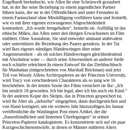
Engelhardt beeindruckt, wie Allen ihr eine Scheinwelt gezaubert
hat, in der Ike seine Beziehung zu einem jugendlichen Partner
führen kann, der sie in der Öffentlichkeit und unter Freunden in
einem Fantasyland ohne Missbilligung vorführen kann und feststellt,
wie es mit ihrer eigenen erzwungenen Abgeschiedenheit
kontrastiert. „Ich wurde ferngehalten“, bemerkt sie. Auffällig ist das
ethische Milieu, das Allen unter den übrigen Erwachsenen im Film
etabliert. Ohne Ausnahme, Sie sind entweder amüsant ambivalent
oder unterstützen die Beziehung des Paares geradezu. In der Tat
wird Ikes eigenes ständiges Händewringen über seine
Angemessenheit – als ob solches Händewringen gleichbedeutend
mit Absolution wäre — durch seine Abwesenheit an anderer Stelle
noch schärfer erleichtert.In einem Entwurf für das Drehbuchbuch
für Manhattan (mitgeschrieben von Marshall Brickman) und jetzt
Teil von Woody Allens Archivpapieren an der Princeton University,
wird Tracy von verschiedenen Charakteren als so jung wie 16
beschrieben. In der letzten Szene des Films versichert sie Ike: „Ich
bin neulich 18 geworden. Ich bin legal, aber ich bin noch ein Kind.“
In der anderen Kopie des Skripts, das in Princeton gespeichert ist,
wird ihr Alter als „siebzehn“ eingegeben, dann durchgestrichen und
von Hand korrigiert, um ein weiteres Jahr hinzuzufügen.Im Januar
veröffentlichte die Washington Post einen Artikel, der die
„frauenfeindlichen und lüsternen Überlegungen“ in seinen
Princeton-Papieren katalogisierte. Es konzentrierte sich auf ein paar
Kurzgeschichtenentwürfe, in denen er Männer mittleren Alters