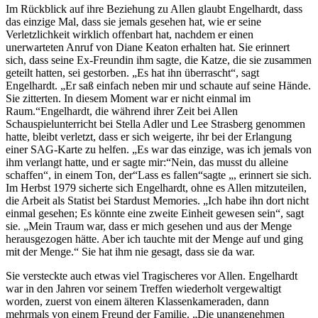
Im Rückblick auf ihre Beziehung zu Allen glaubt Engelhardt, dass
das einzige Mal, dass sie jemals gesehen hat, wie er seine
Verletzlichkeit wirklich offenbart hat, nachdem er einen
unerwarteten Anruf von Diane Keaton erhalten hat. Sie erinnert
sich, dass seine Ex-Freundin ihm sagte, die Katze, die sie zusammen
geteilt hatten, sei gestorben. „Es hat ihn überrascht“, sagt
Engelhardt. „Er saß einfach neben mir und schaute auf seine Hände.
Sie zitterten. In diesem Moment war er nicht einmal im
Raum.“Engelhardt, die während ihrer Zeit bei Allen
Schauspielunterricht bei Stella Adler und Lee Strasberg genommen
hatte, bleibt verletzt, dass er sich weigerte, ihr bei der Erlangung
einer SAG-Karte zu helfen. „Es war das einzige, was ich jemals von
ihm verlangt hatte, und er sagte mir:“Nein, das musst du alleine
schaffen“, in einem Ton, der“Lass es fallen“sagte „, erinnert sie sich.
Im Herbst 1979 sicherte sich Engelhardt, ohne es Allen mitzuteilen,
die Arbeit als Statist bei Stardust Memories. „Ich habe ihn dort nicht
einmal gesehen; Es könnte eine zweite Einheit gewesen sein“, sagt
sie. „Mein Traum war, dass er mich gesehen und aus der Menge
herausgezogen hätte. Aber ich tauchte mit der Menge auf und ging
mit der Menge.“ Sie hat ihm nie gesagt, dass sie da war.
Sie versteckte auch etwas viel Tragischeres vor Allen. Engelhardt
war in den Jahren vor seinem Treffen wiederholt vergewaltigt
worden, zuerst von einem älteren Klassenkameraden, dann
mehrmals von einem Freund der Familie. „Die unangenehmen