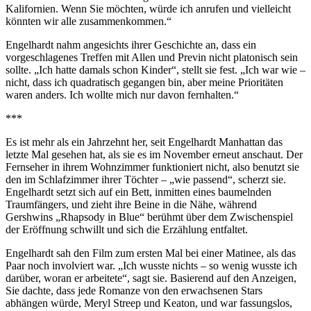
Kalifornien. Wenn Sie möchten, würde ich anrufen und vielleicht
könnten wir alle zusammenkommen.“
Engelhardt nahm angesichts ihrer Geschichte an, dass ein
vorgeschlagenes Treffen mit Allen und Previn nicht platonisch sein
sollte. „Ich hatte damals schon Kinder“, stellt sie fest. „Ich war wie –
nicht, dass ich quadratisch gegangen bin, aber meine Prioritäten
waren anders. Ich wollte mich nur davon fernhalten.“
***
Es ist mehr als ein Jahrzehnt her, seit Engelhardt Manhattan das
letzte Mal gesehen hat, als sie es im November erneut anschaut. Der
Fernseher in ihrem Wohnzimmer funktioniert nicht, also benutzt sie
den im Schlafzimmer ihrer Töchter – „wie passend“, scherzt sie.
Engelhardt setzt sich auf ein Bett, inmitten eines baumelnden
Traumfängers, und zieht ihre Beine in die Nähe, während
Gershwins „Rhapsody in Blue“ berühmt über dem Zwischenspiel
der Eröffnung schwillt und sich die Erzählung entfaltet.
Engelhardt sah den Film zum ersten Mal bei einer Matinee, als das
Paar noch involviert war. „Ich wusste nichts – so wenig wusste ich
darüber, woran er arbeitete“, sagt sie. Basierend auf den Anzeigen,
Sie dachte, dass jede Romanze von den erwachsenen Stars
abhängen würde, Meryl Streep und Keaton, und war fassungslos,