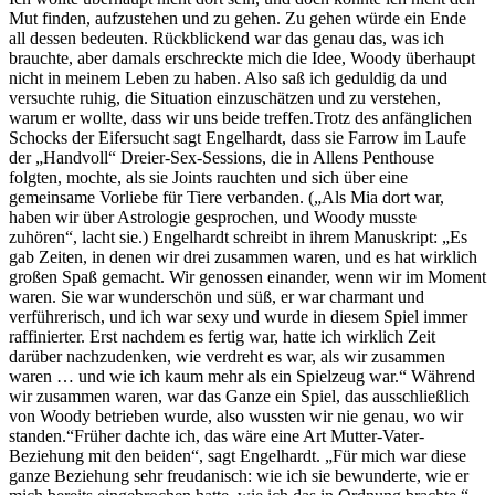
Mut finden, aufzustehen und zu gehen. Zu gehen würde ein Ende
all dessen bedeuten. Rückblickend war das genau das, was ich
brauchte, aber damals erschreckte mich die Idee, Woody überhaupt
nicht in meinem Leben zu haben. Also saß ich geduldig da und
versuchte ruhig, die Situation einzuschätzen und zu verstehen,
warum er wollte, dass wir uns beide treffen.Trotz des anfänglichen
Schocks der Eifersucht sagt Engelhardt, dass sie Farrow im Laufe
der „Handvoll“ Dreier-Sex-Sessions, die in Allens Penthouse
folgten, mochte, als sie Joints rauchten und sich über eine
gemeinsame Vorliebe für Tiere verbanden. („Als Mia dort war,
haben wir über Astrologie gesprochen, und Woody musste
zuhören“, lacht sie.) Engelhardt schreibt in ihrem Manuskript: „Es
gab Zeiten, in denen wir drei zusammen waren, und es hat wirklich
großen Spaß gemacht. Wir genossen einander, wenn wir im Moment
waren. Sie war wunderschön und süß, er war charmant und
verführerisch, und ich war sexy und wurde in diesem Spiel immer
raffinierter. Erst nachdem es fertig war, hatte ich wirklich Zeit
darüber nachzudenken, wie verdreht es war, als wir zusammen
waren … und wie ich kaum mehr als ein Spielzeug war.“ Während
wir zusammen waren, war das Ganze ein Spiel, das ausschließlich
von Woody betrieben wurde, also wussten wir nie genau, wo wir
standen.“Früher dachte ich, das wäre eine Art Mutter-Vater-
Beziehung mit den beiden“, sagt Engelhardt. „Für mich war diese
ganze Beziehung sehr freudanisch: wie ich sie bewunderte, wie er