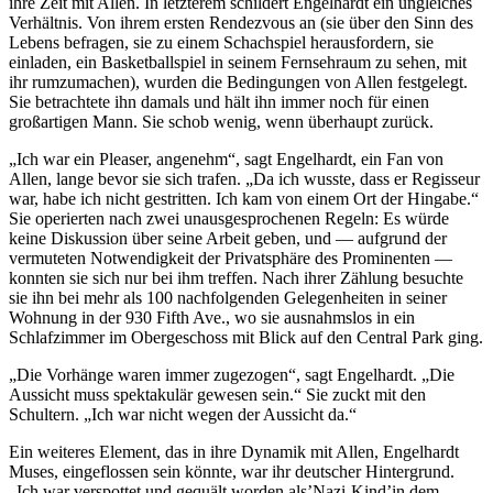
ihre Zeit mit Allen. In letzterem schildert Engelhardt ein ungleiches
Verhältnis. Von ihrem ersten Rendezvous an (sie über den Sinn des
Lebens befragen, sie zu einem Schachspiel herausfordern, sie
einladen, ein Basketballspiel in seinem Fernsehraum zu sehen, mit
ihr rumzumachen), wurden die Bedingungen von Allen festgelegt.
Sie betrachtete ihn damals und hält ihn immer noch für einen
großartigen Mann. Sie schob wenig, wenn überhaupt zurück.
„Ich war ein Pleaser, angenehm“, sagt Engelhardt, ein Fan von
Allen, lange bevor sie sich trafen. „Da ich wusste, dass er Regisseur
war, habe ich nicht gestritten. Ich kam von einem Ort der Hingabe.“
Sie operierten nach zwei unausgesprochenen Regeln: Es würde
keine Diskussion über seine Arbeit geben, und — aufgrund der
vermuteten Notwendigkeit der Privatsphäre des Prominenten —
konnten sie sich nur bei ihm treffen. Nach ihrer Zählung besuchte
sie ihn bei mehr als 100 nachfolgenden Gelegenheiten in seiner
Wohnung in der 930 Fifth Ave., wo sie ausnahmslos in ein
Schlafzimmer im Obergeschoss mit Blick auf den Central Park ging.
„Die Vorhänge waren immer zugezogen“, sagt Engelhardt. „Die
Aussicht muss spektakulär gewesen sein.“ Sie zuckt mit den
Schultern. „Ich war nicht wegen der Aussicht da.“
Ein weiteres Element, das in ihre Dynamik mit Allen, Engelhardt
Muses, eingeflossen sein könnte, war ihr deutscher Hintergrund.
„Ich war verspottet und gequält worden als’Nazi-Kind’in dem