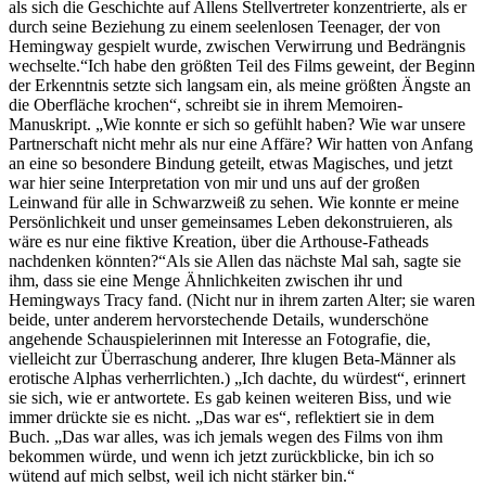
als sich die Geschichte auf Allens Stellvertreter konzentrierte, als er
durch seine Beziehung zu einem seelenlosen Teenager, der von
Hemingway gespielt wurde, zwischen Verwirrung und Bedrängnis
wechselte.“Ich habe den größten Teil des Films geweint, der Beginn
der Erkenntnis setzte sich langsam ein, als meine größten Ängste an
die Oberfläche krochen“, schreibt sie in ihrem Memoiren-
Manuskript. „Wie konnte er sich so gefühlt haben? Wie war unsere
Partnerschaft nicht mehr als nur eine Affäre? Wir hatten von Anfang
an eine so besondere Bindung geteilt, etwas Magisches, und jetzt
war hier seine Interpretation von mir und uns auf der großen
Leinwand für alle in Schwarzweiß zu sehen. Wie konnte er meine
Persönlichkeit und unser gemeinsames Leben dekonstruieren, als
wäre es nur eine fiktive Kreation, über die Arthouse-Fatheads
nachdenken könnten?“Als sie Allen das nächste Mal sah, sagte sie
ihm, dass sie eine Menge Ähnlichkeiten zwischen ihr und
Hemingways Tracy fand. (Nicht nur in ihrem zarten Alter; sie waren
beide, unter anderem hervorstechende Details, wunderschöne
angehende Schauspielerinnen mit Interesse an Fotografie, die,
vielleicht zur Überraschung anderer, Ihre klugen Beta-Männer als
erotische Alphas verherrlichten.) „Ich dachte, du würdest“, erinnert
sie sich, wie er antwortete. Es gab keinen weiteren Biss, und wie
immer drückte sie es nicht. „Das war es“, reflektiert sie in dem
Buch. „Das war alles, was ich jemals wegen des Films von ihm
bekommen würde, und wenn ich jetzt zurückblicke, bin ich so
wütend auf mich selbst, weil ich nicht stärker bin.“