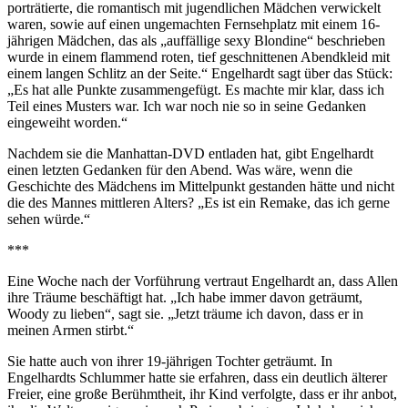
porträtierte, die romantisch mit jugendlichen Mädchen verwickelt
waren, sowie auf einen ungemachten Fernsehplatz mit einem 16-
jährigen Mädchen, das als „auffällige sexy Blondine“ beschrieben
wurde in einem flammend roten, tief geschnittenen Abendkleid mit
einem langen Schlitz an der Seite.“ Engelhardt sagt über das Stück:
„Es hat alle Punkte zusammengefügt. Es machte mir klar, dass ich
Teil eines Musters war. Ich war noch nie so in seine Gedanken
eingeweiht worden.“
Nachdem sie die Manhattan-DVD entladen hat, gibt Engelhardt
einen letzten Gedanken für den Abend. Was wäre, wenn die
Geschichte des Mädchens im Mittelpunkt gestanden hätte und nicht
die des Mannes mittleren Alters? „Es ist ein Remake, das ich gerne
sehen würde.“
***
Eine Woche nach der Vorführung vertraut Engelhardt an, dass Allen
ihre Träume beschäftigt hat. „Ich habe immer davon geträumt,
Woody zu lieben“, sagt sie. „Jetzt träume ich davon, dass er in
meinen Armen stirbt.“
Sie hatte auch von ihrer 19-jährigen Tochter geträumt. In
Engelhardts Schlummer hatte sie erfahren, dass ein deutlich älterer
Freier, eine große Berühmtheit, ihr Kind verfolgte, dass er ihr anbot,