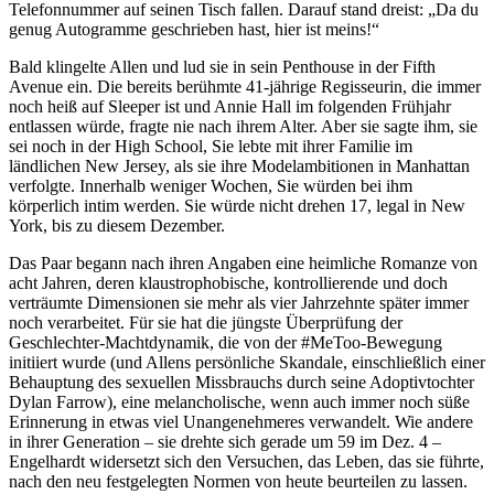
Telefonnummer auf seinen Tisch fallen. Darauf stand dreist: „Da du
genug Autogramme geschrieben hast, hier ist meins!“
Bald klingelte Allen und lud sie in sein Penthouse in der Fifth
Avenue ein. Die bereits berühmte 41-jährige Regisseurin, die immer
noch heiß auf Sleeper ist und Annie Hall im folgenden Frühjahr
entlassen würde, fragte nie nach ihrem Alter. Aber sie sagte ihm, sie
sei noch in der High School, Sie lebte mit ihrer Familie im
ländlichen New Jersey, als sie ihre Modelambitionen in Manhattan
verfolgte. Innerhalb weniger Wochen, Sie würden bei ihm
körperlich intim werden. Sie würde nicht drehen 17, legal in New
York, bis zu diesem Dezember.
Das Paar begann nach ihren Angaben eine heimliche Romanze von
acht Jahren, deren klaustrophobische, kontrollierende und doch
verträumte Dimensionen sie mehr als vier Jahrzehnte später immer
noch verarbeitet. Für sie hat die jüngste Überprüfung der
Geschlechter-Machtdynamik, die von der #MeToo-Bewegung
initiiert wurde (und Allens persönliche Skandale, einschließlich einer
Behauptung des sexuellen Missbrauchs durch seine Adoptivtochter
Dylan Farrow), eine melancholische, wenn auch immer noch süße
Erinnerung in etwas viel Unangenehmeres verwandelt. Wie andere
in ihrer Generation – sie drehte sich gerade um 59 im Dez. 4 –
Engelhardt widersetzt sich den Versuchen, das Leben, das sie führte,
nach den neu festgelegten Normen von heute beurteilen zu lassen.