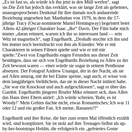
„Es ist fast so, als würde ich ihn jetzt in den Müll werfen“, sagt
sie.Die Zeit hat jedoch das verklärt, was sie lange Zeit als geheimes,
unausgesprochenes Denkmal für ihre damals noch andauernde
Beziehung angesehen hat: Manhattan von 1979, in dem die 17-
jährige Tracy (Oscar-nominierte Mariel Hemingway) begeistert betet
Allens 42-jähriger Charakter Isaac „Ike“ Davis. Der Film habe mich
immer „daran erinnert, warum ich ihn so interessant fand — sein
Witz ist magnetisch“, sagt Engelhardt. „Deshalb mochte ich ihn und
bin immer noch beeindruckt von ihm als Künstler. Wie er mit
Charakteren in seinen Filmen spielte und wie er mit mir
spielte.“Zwei von Engelhardts engen Freunden aus dieser Zeit
bestätigen, dass sie sich von Engelhardts Beziehung zu Allen zu der
Zeit bewusst waren — einer würde sie sogar in seinem Penthouse
absetzen. Der Fotograf Andrew Unangst, der in der Nacht, als sie
auf Allen umzog, mit ihr bei Elaine speiste, sagt auch, er wisse von
dem langjährigen Stelldichein, das sie in dieser Nacht initiiert habe.
„Sie war ein Knockout und auch aufgeschlossen“, sagt er über das
Gambit. Engelhardts jüngerer Bruder Mike erinnert sich, dass Allen
das Haus ihrer Eltern anrief: „Ich würde schreien,’Babi, es ist
Woody!‘ Mein Gehirn dachte nicht, etwas Romantisches; Ich war 11
oder 12 und ein großer Fan. Ich meine, Bananen?!“
Engelhardt und ihre Reise, die hier zum ersten Mal öffentlich erzählt
wird, sind kompliziert. Sie ist stolz auf ihre Teenager-Selbst als up-
by-her-bootstraps Heldin, die erfolgreich ein „gefeiertes Genie