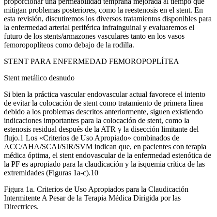
proporcionar una permeabilidad temprana mejorada al tiempo que
mitigan problemas posteriores, como la reestenosis en el stent. En
esta revisión, discutiremos los diversos tratamientos disponibles para
la enfermedad arterial periférica infrainguinal y evaluaremos el
futuro de los stents/armazones vasculares tanto en los vasos
femoropoplíteos como debajo de la rodilla.
STENT PARA ENFERMEDAD FEMOROPOPLÍTEA
Stent metálico desnudo
Si bien la práctica vascular endovascular actual favorece el intento
de evitar la colocación de stent como tratamiento de primera línea
debido a los problemas descritos anteriormente, siguen existiendo
indicaciones importantes para la colocación de stent, como la
estenosis residual después de la ATR y la disección limitante del
flujo.1 Los «Criterios de Uso Apropiado» combinados de
ACC/AHA/SCAI/SIR/SVM indican que, en pacientes con terapia
médica óptima, el stent endovascular de la enfermedad estenótica de
la PF es apropiado para la claudicación y la isquemia crítica de las
extremidades (Figuras 1a-c).10
Figura 1a. Criterios de Uso Apropiados para la Claudicación
Intermitente A Pesar de la Terapia Médica Dirigida por las
Directrices.