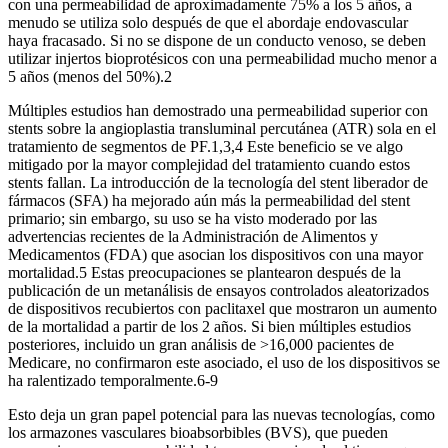
con una permeabilidad de aproximadamente 75% a los 5 años, a
menudo se utiliza solo después de que el abordaje endovascular
haya fracasado. Si no se dispone de un conducto venoso, se deben
utilizar injertos bioprotésicos con una permeabilidad mucho menor a
5 años (menos del 50%).2
Múltiples estudios han demostrado una permeabilidad superior con
stents sobre la angioplastia transluminal percutánea (ATR) sola en el
tratamiento de segmentos de PF.1,3,4 Este beneficio se ve algo
mitigado por la mayor complejidad del tratamiento cuando estos
stents fallan. La introducción de la tecnología del stent liberador de
fármacos (SFA) ha mejorado aún más la permeabilidad del stent
primario; sin embargo, su uso se ha visto moderado por las
advertencias recientes de la Administración de Alimentos y
Medicamentos (FDA) que asocian los dispositivos con una mayor
mortalidad.5 Estas preocupaciones se plantearon después de la
publicación de un metanálisis de ensayos controlados aleatorizados
de dispositivos recubiertos con paclitaxel que mostraron un aumento
de la mortalidad a partir de los 2 años. Si bien múltiples estudios
posteriores, incluido un gran análisis de >16,000 pacientes de
Medicare, no confirmaron este asociado, el uso de los dispositivos se
ha ralentizado temporalmente.6-9
Esto deja un gran papel potencial para las nuevas tecnologías, como
los armazones vasculares bioabsorbibles (BVS), que pueden