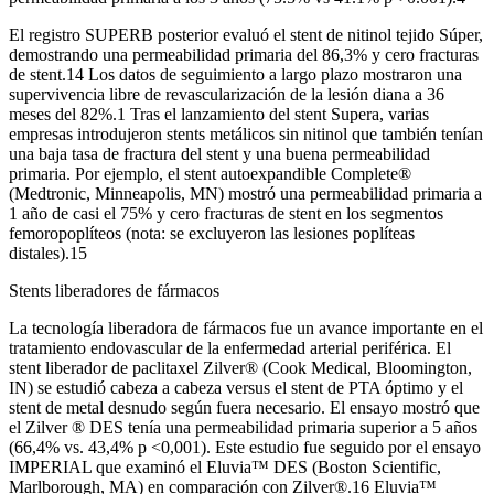
El registro SUPERB posterior evaluó el stent de nitinol tejido Súper,
demostrando una permeabilidad primaria del 86,3% y cero fracturas
de stent.14 Los datos de seguimiento a largo plazo mostraron una
supervivencia libre de revascularización de la lesión diana a 36
meses del 82%.1 Tras el lanzamiento del stent Supera, varias
empresas introdujeron stents metálicos sin nitinol que también tenían
una baja tasa de fractura del stent y una buena permeabilidad
primaria. Por ejemplo, el stent autoexpandible Complete®
(Medtronic, Minneapolis, MN) mostró una permeabilidad primaria a
1 año de casi el 75% y cero fracturas de stent en los segmentos
femoropoplíteos (nota: se excluyeron las lesiones poplíteas
distales).15
Stents liberadores de fármacos
La tecnología liberadora de fármacos fue un avance importante en el
tratamiento endovascular de la enfermedad arterial periférica. El
stent liberador de paclitaxel Zilver® (Cook Medical, Bloomington,
IN) se estudió cabeza a cabeza versus el stent de PTA óptimo y el
stent de metal desnudo según fuera necesario. El ensayo mostró que
el Zilver ® DES tenía una permeabilidad primaria superior a 5 años
(66,4% vs. 43,4% p <0,001). Este estudio fue seguido por el ensayo
IMPERIAL que examinó el Eluvia™ DES (Boston Scientific,
Marlborough, MA) en comparación con Zilver®.16 Eluvia™