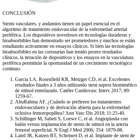
CONCLUSIÓN
Stents vasculares. y andamios tienen un papel esencial en el
algoritmo de tratamiento endovascular de la enfermedad arterial
periférica. Los dispositivos novedosos en tecnologías duraderas y
bioabsorbibles han demostrado ser prometedores y muchos se están
estudiando activamente en ensayos clínicos. Si bien las tecnologías
bioabsorbibles en las coronarias han tenido peores resultados
clínicos, la iteración de dispositivos y los ensayos en la vasculatura
periférica permitirán la oportunidad de un crecimiento tecnológico
continuo.
Garcia LA, Rosenfield KR, Metzger CD, et al. Excelentes
resultados finales a 3 años utilizando stent supera biomimético
de nitinol entrelazado. Catéter Cardiovasc Interv 2017; 89:
1259-67.
AbuRahma AF. ¿Cuándo se prefieren los tratamientos
endovasculares y de derivación abierta para la enfermedad
oclusiva femoropoplítea? Ann Vasc Dis 2018; 11:25-40.
Schillinger M, Sabeti S, Loewe C, et al. Angioplastia con
balón versus implantación de stents de nitinol en la arteria
femoral superficial. N Engl J Med 2006; 354: 1879-88.
Laird JR, Katzen BT, Scheinert D, et al. Implante de stent de