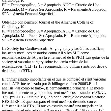
Cardiology.10
PF = Femoropoplíteo, A = Apropiado, AUC = Criterio de Uso
Apropiado, M = Puede Ser Apropiado, R = Raramente Apropiado,
SFA = Arteria Femoral Superficial.
Obtenido con permiso: Journal of the American College of
Cardiology.10
PF = Femoropoplíteo, A = Apropiado, AUC = Criterio de Uso
Apropiado, M = Puede Ser Apropiado, R = Raramente Apropiado,
SFA = Arteria Femoral Superficial.
La Society for Cardiovascular Angiography y las Guías clasifican
los stents metálicos desnudos como AII y los SLF como
recomendación de IA para la enfermedad de la PF.11 Las guías de la
society of vascular surgery sobre isquemia crítica de las
extremidades (CLI) 12,13 recomiendan no utilizar stents por debajo
de la rodilla (BTK).
El primer estudio importante en el que se comparó el stent vascular
con la ATR fue realizado por Schillinger et al en 20063.En el
análisis «tal como se trató», la permeabilidad primaria a 12 meses
fue notablemente mayor con los stent metálicos desnudos (63% vs.
37% p=0,001). Esto fue seguido por el ensayo de control aleatorio
RESILIENTE que comparó el stent metálico desnudo con el
Lifestent ® a la PTA. El nuevo estudio mostró una mejoría en la
permeabilidad primaria a los 3 años (75.5% vs 41.1% p< 0.001).4