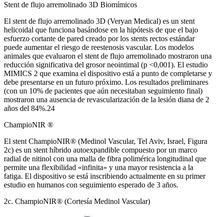
Stent de flujo arremolinado 3D Biomímicos
El stent de flujo arremolinado 3D (Veryan Medical) es un stent
helicoidal que funciona basándose en la hipótesis de que el bajo
esfuerzo cortante de pared creado por los stents rectos estándar
puede aumentar el riesgo de reestenosis vascular. Los modelos
animales que evaluaron el stent de flujo arremolinado mostraron una
reducción significativa del grosor neointimal (p <0,001). El estudio
MIMICS 2 que examina el dispositivo está a punto de completarse y
debe presentarse en un futuro próximo. Los resultados preliminares
(con un 10% de pacientes que aún necesitaban seguimiento final)
mostraron una ausencia de revascularización de la lesión diana de 2
años del 84%.24
ChampioNIR ®
El stent ChampioNIR® (Medinol Vascular, Tel Aviv, Israel, Figura
2c) es un stent híbrido autoexpandible compuesto por un marco
radial de nitinol con una malla de fibra polimérica longitudinal que
permite una flexibilidad «infinita» y una mayor resistencia a la
fatiga. El dispositivo se está inscribiendo actualmente en su primer
estudio en humanos con seguimiento esperado de 3 años.
2c. ChampioNIR® (Cortesía Medinol Vascular)