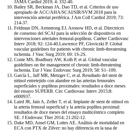
JAMA Cardiol 2019; 4: 332-40.
Bailey SR, Beckman JA, Dao TD, et al. Criterios de uso
apropiado de ACC/AHA/SCAI/SIR/SVM 2018 para la
intervención arterial periférica. J Am Coll Cardiol 2019; 73:
214-37.
Feldman DN, Armstrong EJ, Aronow HD, et al. Directrices
de consenso del SCAI para la selección de dispositivos en
intervenciones arteriales femoral-poplíteas. Catéter Cardiovasc
Interv 2018; 92: 124-40.Lawrence PF, Gloviczki P. Global
vascular guidelines for patients with chronic limb-threatening
ischemia. J Vasc Surg 2019; 69: 1S-2S.
Conte MS, Bradbury AW, Kolh P, et al. Global vascular
guidelines on the management of chronic limb-threatening
ischemia. Eur J Vasc Endovasc Surg 2019; 58: S1–109.
García L, Jaff MR, Metzger C, et al. Resultado del stent de
nitinol entretejido con alambre en las arterias femorales
superficiales y poplíteas proximales: resultados a doce meses
del ensayo SUPERB. Circ Cardiovasc Interv 2015;8:
e000937.
Laird JR, Jain A, Zeller T, et al. Implante de stent de nitinol en
la arteria femoral superficial y la arteria poplítea proximal:
resultados de doce meses del ensayo multicéntrico completo
SE. J Endovasc Ther 2014; 21:202-12.
Dake MD, Ansel GM, Lottes AE. Análisis de mortalidad en
ECA con PTX de Zilver: no hay diferencia en la tasa de