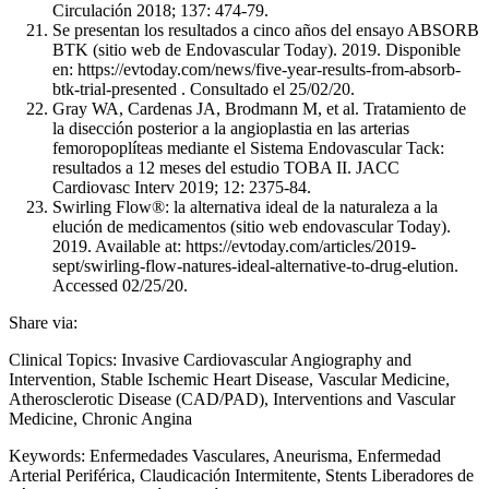
Circulación 2018; 137: 474-79.
Se presentan los resultados a cinco años del ensayo ABSORB
BTK (sitio web de Endovascular Today). 2019. Disponible
en: https://evtoday.com/news/five-year-results-from-absorb-
btk-trial-presented . Consultado el 25/02/20.
Gray WA, Cardenas JA, Brodmann M, et al. Tratamiento de
la disección posterior a la angioplastia en las arterias
femoropoplíteas mediante el Sistema Endovascular Tack:
resultados a 12 meses del estudio TOBA II. JACC
Cardiovasc Interv 2019; 12: 2375-84.
Swirling Flow®: la alternativa ideal de la naturaleza a la
elución de medicamentos (sitio web endovascular Today).
2019. Available at: https://evtoday.com/articles/2019-
sept/swirling-flow-natures-ideal-alternative-to-drug-elution.
Accessed 02/25/20.
Share via:
Clinical Topics: Invasive Cardiovascular Angiography and
Intervention, Stable Ischemic Heart Disease, Vascular Medicine,
Atherosclerotic Disease (CAD/PAD), Interventions and Vascular
Medicine, Chronic Angina
Keywords: Enfermedades Vasculares, Aneurisma, Enfermedad
Arterial Periférica, Claudicación Intermitente, Stents Liberadores de