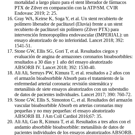
mortalidad a largo plazo para el stent liberador de fármacos
PTX de Zilver en comparación con la ATP/SM. CVIR
Endovasc 2019; 2: 25.
Gray WA, Keirse K, Soga Y, et al. Un stent recubierto de
polímero liberador de paclitaxel (Eluvia) frente a un stent
recubierto de paclitaxel sin polímero (Zilver PTX) para
intervención femoropoplítea endovascular (IMPERIAL): un
ensayo aleatorizado de no inferioridad. Lancet 2018; 392:
1541-51.
Stone GW, Ellis SG, Gori T, et al. Resultados ciegos y
evaluación de angina de armazones coronarios bioabsorbibles:
resultados a 30 días y 1 año del ensayo aleatorizado
ABSORB IV. Lancet 2018; 392: 1530-40.
Ali Ali, Serruys PW, Kimura T, et al. resultados a 2 años con
el armazón bioabsorbible Absorb para el tratamiento de la
enfermedad arterial coronaria: revisión sistemática y
metanálisis de siete ensayos aleatorizados con un subestudio
de datos de pacientes individuales. Lancet 2017; 390: 760-72.
Stone GW, Ellis S, Simonton C, et al. Resultados del armazón
vascular bioabsorbible Absorb en arterias coronarias muy
pequeñas y no muy pequeñas: el ensayo aleatorizado
ABSORB III. J Am Coll Cardiol 2016;67: 35.
Ali Ali, Gao R, Kimura T, et al. Resultados a tres años con el
andamio absorbible bioabsorbible: metanálisis de datos de
pacientes individuales de los ensayos aleatorizados ABSORB.