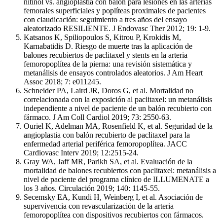
nitinol vs. angioplastia con balón para lesiones en las arterias
femorales superficiales y poplíteas proximales de pacientes
con claudicación: seguimiento a tres años del ensayo
aleatorizado RESILIENTE. J Endovasc Ther 2012; 19: 1-9.
Katsanos K, Spiliopoulos S, Kitrou P, Krokidis M,
Karnabatidis D. Riesgo de muerte tras la aplicación de
balones recubiertos de paclitaxel y stents en la arteria
femoropoplítea de la pierna: una revisión sistemática y
metanálisis de ensayos controlados aleatorios. J Am Heart
Assoc 2018; 7: e011245.
Schneider PA, Laird JR, Doros G, et al. Mortalidad no
correlacionada con la exposición al paclitaxel: un metanálisis
independiente a nivel de paciente de un balón recubierto con
fármaco. J Am Coll Cardiol 2019; 73: 2550-63.
Ouriel K, Adelman MA, Rosenfield K, et al. Seguridad de la
angioplastia con balón recubierto de paclitaxel para la
enfermedad arterial periférica femoropoplítea. JACC
Cardiovasc Interv 2019; 12:2515-24.
Gray WA, Jaff MR, Parikh SA, et al. Evaluación de la
mortalidad de balones recubiertos con paclitaxel: metanálisis a
nivel de paciente del programa clínico de ILLUMENATE a
los 3 años. Circulación 2019; 140: 1145-55.
Secemsky EA, Kundi H, Weinberg I, et al. Asociación de
supervivencia con revascularización de la arteria
femoropoplítea con dispositivos recubiertos con fármacos.