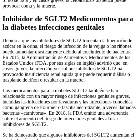
Si no se trata y en casos graves, la cetoacidosis diabética puede
provocar coma y la muerte.
Inhibidor de SGLT2 Medicamentos para
la diabetes Infecciones genitales
Debido a que los inhibidores de SGLT2 fomentan la liberación de
azúcar en la orina, el riesgo de infección de la vejiga o los riñones
puede aumentar drásticamente debido al crecimiento de bacterias.
En 2015, la Administración de Alimentos y Medicamentos de los
Estados Unidos (FDA, por sus siglas en inglés) advirtió que, en
casos graves, la infección vesical por inhibidor de SGLT2 ha
provocado insuficiencia renal aguda que puede requerir diálisis o
trasplante de riñón o resultar en la muerte.
Los medicamentos para la diabetes SLGT2 también se han
relacionado con un mayor riesgo de infecciones genitales graves,
incluidas las infecciones por levaduras y las infecciones conocidas
como gangrena de Fournier o fascitis necrotizante, a veces llamadas
bacterias «carnívoras». En 2018, la FDA emitió una advertencia
sobre el aumento del riesgo de infecciones genitales al usar
inhibidores de SGLT2.
Se ha demostrado que algunos inhibidores del SGLT2 aumentan el