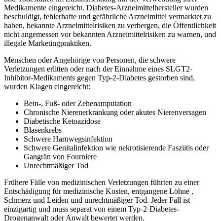
Medikamente eingereicht. Diabetes-Arzneimittelhersteller wurden
beschuldigt, fehlerhafte und gefährliche Arzneimittel vermarktet zu
haben, bekannte Arzneimittelrisiken zu verbergen, die Öffentlichkeit
nicht angemessen vor bekannten Arzneimittelrisiken zu warnen, und
illegale Marketingpraktiken.
Menschen oder Angehörige von Personen, die schwere
Verletzungen erlitten oder nach der Einnahme eines SLGT2-
Inhibitor-Medikaments gegen Typ-2-Diabetes gestorben sind,
wurden Klagen eingereicht:
Bein-, Fuß- oder Zehenamputation
Chronische Nierenerkrankung oder akutes Nierenversagen
Diabetische Ketoazidose
Blasenkrebs
Schwere Harnwegsinfektion
Schwere Genitalinfektion wie nekrotisierende Fasziitis oder
Gangrän von Fourniere
Unrechtmäßiger Tod
Frühere Fälle von medizinischen Verletzungen führten zu einer
Entschädigung für medizinische Kosten, entgangene Löhne ,
Schmerz und Leiden und unrechtmäßiger Tod. Jeder Fall ist
einzigartig und muss separat von einem Typ-2-Diabetes-
Drogenanwalt oder Anwalt bewertet werden.