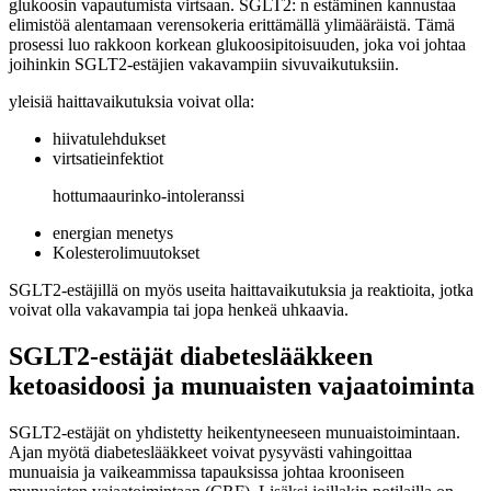
glukoosin vapautumista virtsaan. SGLT2: n estäminen kannustaa
elimistöä alentamaan verensokeria erittämällä ylimääräistä. Tämä
prosessi luo rakkoon korkean glukoosipitoisuuden, joka voi johtaa
joihinkin SGLT2-estäjien vakavampiin sivuvaikutuksiin.
yleisiä haittavaikutuksia voivat olla:
hiivatulehdukset
virtsatieinfektiot
hottumaaurinko-intoleranssi
energian menetys
Kolesterolimuutokset
SGLT2-estäjillä on myös useita haittavaikutuksia ja reaktioita, jotka
voivat olla vakavampia tai jopa henkeä uhkaavia.
SGLT2-estäjät diabeteslääkkeen
ketoasidoosi ja munuaisten vajaatoiminta
SGLT2-estäjät on yhdistetty heikentyneeseen munuaistoimintaan.
Ajan myötä diabeteslääkkeet voivat pysyvästi vahingoittaa
munuaisia ja vaikeammissa tapauksissa johtaa krooniseen