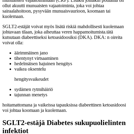
munuaisten vajaatoimintaan (CRF). Lisäksi joillakin potilailla on
ollut akuutti munuaisten vajaatoiminta, joka voi johtaa
sairaalahoitoon, pysyvään munuaisvaurioon, koomaan tai
kuolemaan.
SGLT2-estäjät voivat myös lisätä riskiä mahdollisesti kuolemaan
johtavaan tilaan, joka aiheuttaa veren happamoitumista.tätä
kutsutaan diabeettiseksi ketoasidoosiksi (DKA). DKA: n oireita
voivat olla:
äärimmäinen jano
tihentynyt virtsaaminen
hedelmäisen hajuinen hengitys
vaikea oksentelu
hengitysvaikeudet
sydämen rytmihäiriö
tajunnan menetys
hoitamattomana ja vaikeissa tapauksissa diabeettinen ketoasidoosi
voi johtaa koomaan ja kuolemaan.
SGLT2-estäjä Diabetes sukupuolielinten
infektiot