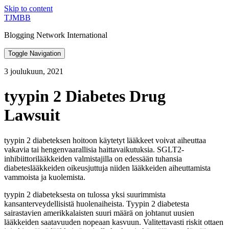
Skip to content
TJMBB
Blogging Network International
Toggle Navigation
3 joulukuun, 2021
tyypin 2 Diabetes Drug
Lawsuit
tyypin 2 diabeteksen hoitoon käytetyt lääkkeet voivat aiheuttaa
vakavia tai hengenvaarallisia haittavaikutuksia. SGLT2-
inhibiittorilääkkeiden valmistajilla on edessään tuhansia
diabeteslääkkeiden oikeusjuttuja niiden lääkkeiden aiheuttamista
vammoista ja kuolemista.
tyypin 2 diabeteksesta on tulossa yksi suurimmista
kansanterveydellisistä huolenaiheista. Tyypin 2 diabetesta
sairastavien amerikkalaisten suuri määrä on johtanut uusien
lääkkeiden saatavuuden nopeaan kasvuun. Valitettavasti riskit ottaen