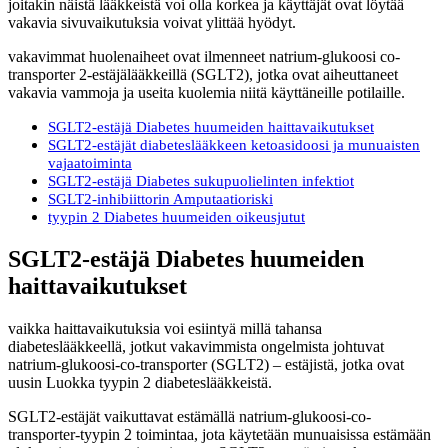
joitakin näistä lääkkeistä voi olla korkea ja käyttäjät ovat löytää
vakavia sivuvaikutuksia voivat ylittää hyödyt.
vakavimmat huolenaiheet ovat ilmenneet natrium-glukoosi co-
transporter 2-estäjälääkkeillä (SGLT2), jotka ovat aiheuttaneet
vakavia vammoja ja useita kuolemia niitä käyttäneille potilaille.
SGLT2-estäjä Diabetes huumeiden haittavaikutukset
SGLT2-estäjät diabeteslääkkeen ketoasidoosi ja munuaisten
vajaatoiminta
SGLT2-estäjä Diabetes sukupuolielinten infektiot
SGLT2-inhibiittorin Amputaatioriski
tyypin 2 Diabetes huumeiden oikeusjutut
SGLT2-estäjä Diabetes huumeiden
haittavaikutukset
vaikka haittavaikutuksia voi esiintyä millä tahansa
diabeteslääkkeellä, jotkut vakavimmista ongelmista johtuvat
natrium-glukoosi-co-transporter (SGLT2) – estäjistä, jotka ovat
uusin Luokka tyypin 2 diabeteslääkkeistä.
SGLT2-estäjät vaikuttavat estämällä natrium-glukoosi-co-
transporter-tyypin 2 toimintaa, jota käytetään munuaisissa estämään