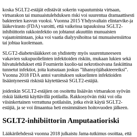
koska SGLT2-estäjät edistävät sokerin vapautumista virtsaan,
virtsarakon tai munuaistulehduksen riski voi suurentua dramaattisesti
bakteerien kasvun vuoksi. Vuonna 2015 Yhdysvaltain elintarvike-ja
lääkevirasto (FDA) varoitti, että vaikeissa tapauksissa SGLT2-
inhibiittorin rakkoinfektio on johtanut akuuttiin munuaisten
vajaatoimintaan, joka voi vaatia dialyysihoitoa tai munuaisensiirtoa
tai johtaa kuolemaan.
SLGT2-diabeteslääkkeet on yhdistetty myös suurentuneeseen
vakavien sukupuolielinten infektioiden riskiin, mukaan lukien sekä
hiivatulehdukset että Fournierin kuolio-tai nekrotisoivana faskiittina
tunnetut infektiot, joita kutsutaan joskus ”lihansyöjäbakteereiksi”.
Vuonna 2018 FDA antoi varoituksen sukuelinten infektioiden
lisääntyneestä riskistä käytettäessä SGLT2-estäjiä.
joidenkin SGLT2-estäjien on osoitettu lisäävän virtsarakon syövän
riskiä lääkettä käyttävillä potilailla. Rakkosyövän riski voi olla
viisinkertainen verrattuna potilaisiin, jotka eivät käytä SGLT2-
estäjiä, ja se voi ilmaantua heti ensimmäisen hoitovuoden jälkeen.
SGLT2-inhibiittorin Amputaatioriski
Lääkärilehdessä vuonna 2018 julkaistu Jama-tutkimus osoittaa, että