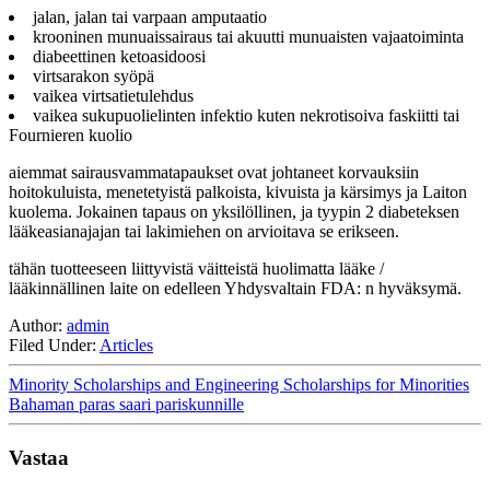
jalan, jalan tai varpaan amputaatio
krooninen munuaissairaus tai akuutti munuaisten vajaatoiminta
diabeettinen ketoasidoosi
virtsarakon syöpä
vaikea virtsatietulehdus
vaikea sukupuolielinten infektio kuten nekrotisoiva faskiitti tai
Fournieren kuolio
aiemmat sairausvammatapaukset ovat johtaneet korvauksiin
hoitokuluista, menetetyistä palkoista, kivuista ja kärsimys ja Laiton
kuolema. Jokainen tapaus on yksilöllinen, ja tyypin 2 diabeteksen
lääkeasianajajan tai lakimiehen on arvioitava se erikseen.
tähän tuotteeseen liittyvistä väitteistä huolimatta lääke /
lääkinnällinen laite on edelleen Yhdysvaltain FDA: n hyväksymä.
Author:
admin
Filed Under:
Articles
Minority Scholarships and Engineering Scholarships for Minorities
Bahaman paras saari pariskunnille
Vastaa