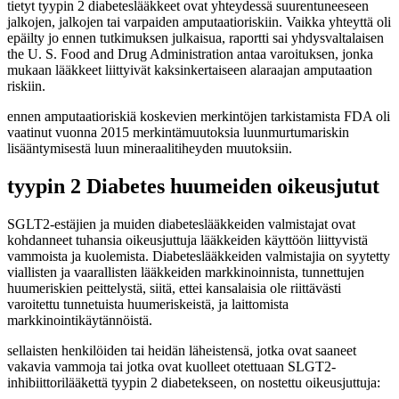
tietyt tyypin 2 diabeteslääkkeet ovat yhteydessä suurentuneeseen
jalkojen, jalkojen tai varpaiden amputaatioriskiin. Vaikka yhteyttä oli
epäilty jo ennen tutkimuksen julkaisua, raportti sai yhdysvaltalaisen
the U. S. Food and Drug Administration antaa varoituksen, jonka
mukaan lääkkeet liittyivät kaksinkertaiseen alaraajan amputaation
riskiin.
ennen amputaatioriskiä koskevien merkintöjen tarkistamista FDA oli
vaatinut vuonna 2015 merkintämuutoksia luunmurtumariskin
lisääntymisestä luun mineraalitiheyden muutoksiin.
tyypin 2 Diabetes huumeiden oikeusjutut
SGLT2-estäjien ja muiden diabeteslääkkeiden valmistajat ovat
kohdanneet tuhansia oikeusjuttuja lääkkeiden käyttöön liittyvistä
vammoista ja kuolemista. Diabeteslääkkeiden valmistajia on syytetty
viallisten ja vaarallisten lääkkeiden markkinoinnista, tunnettujen
huumeriskien peittelystä, siitä, ettei kansalaisia ole riittävästi
varoitettu tunnetuista huumeriskeistä, ja laittomista
markkinointikäytännöistä.
sellaisten henkilöiden tai heidän läheistensä, jotka ovat saaneet
vakavia vammoja tai jotka ovat kuolleet otettuaan SLGT2-
inhibiittorilääkettä tyypin 2 diabetekseen, on nostettu oikeusjuttuja: