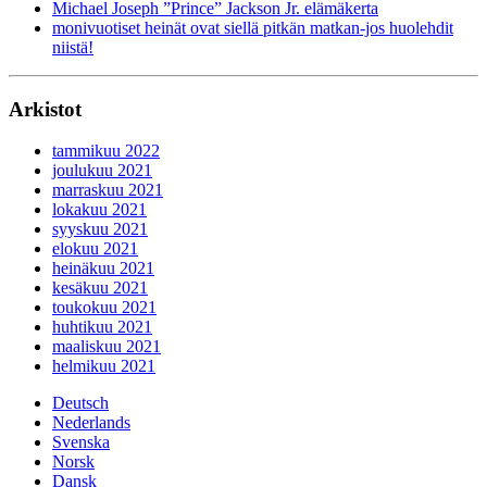
Michael Joseph ”Prince” Jackson Jr. elämäkerta
monivuotiset heinät ovat siellä pitkän matkan-jos huolehdit
niistä!
Arkistot
tammikuu 2022
joulukuu 2021
marraskuu 2021
lokakuu 2021
syyskuu 2021
elokuu 2021
heinäkuu 2021
kesäkuu 2021
toukokuu 2021
huhtikuu 2021
maaliskuu 2021
helmikuu 2021
Deutsch
Nederlands
Svenska
Norsk
Dansk