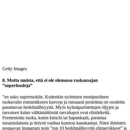
Getty Images
8. Mutta muista, että ei ole olemassa raskausajan
”superfoodeja”
”en usko superruokiin. Kuitenkin syöminen monipuolinen
ruokavalio enimmäkseen kasveja ja runsaasti proteiinia on osoitettu
parantavan hedelmällisyyttä. Myös kylmäpuristettujen öljyjen ja
rasvaisen kalan välttämättömät rasvahapot ovat elintärkeitä.
Fermentoitu ruoka, kuten kimchi tai hapankaali, parantaa
ruoansulatusta ja tietysti vanhaa kunnon kanakantaa. Näen ihmisten
postaavan Instagram noin ”top 10 hedelmällisyyttä elintarvikkeet” ja