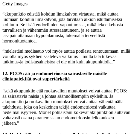
Getty Images
”akupunktio edistää kohdun limakalvon virtausta, mikä auttaa
luomaan kohdun limakalvon, jota tarvitaan alkion istuttamiseksi
kohtuun. Se lisää endorfiinien vapautumista, mikä tekee kehosta
turvallisen ja vähemmän stressaantuneen, ja se auttaa
tasapainottamaan hypotalamusta, tukemalla terveellistä
hormonituotantoa.
”mielestäni meditaatio voi myös auttaa potilasta rentoutumaan, millä
voi olla myös syklien säätelevä vaikutus – mutta tätä tukevaa
tutkimus-ja todistusaineistoa ei ole niin kuin akupunktiolla.”
12. PCOS: ää ja endometrioosia sairastaville naisille
elintapatekijät ovat supertärkeitä
”sekä akupunktio että ruokavalion muutokset voivat auttaa PCOS:
ää sairastavia naisia ja johtaa säännöllisempiin sykleihin. Ja
akupunktio ja ruokavalion muutokset voivat auttaa vähentämällä
tulehdusta, joka on keskeinen tekijä endometrioosi vaikuttaa
hedelmällisyyteen. Monet potilaistani kokevat akupunktion auttavan
valtavasti osana paranemistaan endometrioosin leikkauksen
jälkeen.”