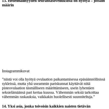
13. Hedelmällisyyden seurantasovelluksista on hyötyä – jossain
määrin
Instagrammikuvat
”niistä voi olla hyötyä ovulaation paikantamisessa epäsäännöllisissä
sykleissä, mutta yhä useammin pariskunnat käyttävät niitä
pisteovulaation täsmälliseen määrittämiseen, usein lyhentäen
seksielämäänsä pari kertaa kuussa. Vähemmän seksiä tarkoittaa
vähemmän raskauksia, vaikkakin huolellisesti suunniteltuja.”
14. Yksi asia, jonka toivoisin kaikkien naisten tietävän