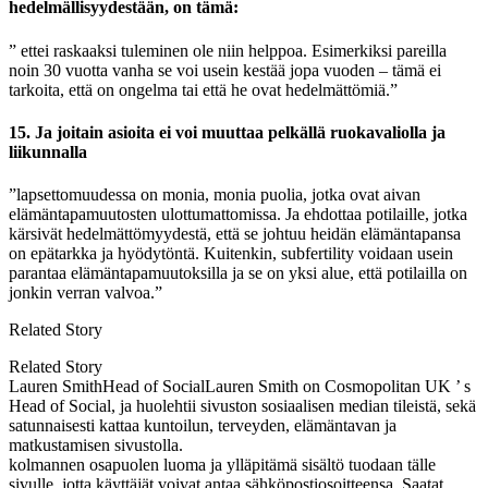
hedelmällisyydestään, on tämä:
” ettei raskaaksi tuleminen ole niin helppoa. Esimerkiksi pareilla
noin 30 vuotta vanha se voi usein kestää jopa vuoden – tämä ei
tarkoita, että on ongelma tai että he ovat hedelmättömiä.”
15. Ja joitain asioita ei voi muuttaa pelkällä ruokavaliolla ja
liikunnalla
”lapsettomuudessa on monia, monia puolia, jotka ovat aivan
elämäntapamuutosten ulottumattomissa. Ja ehdottaa potilaille, jotka
kärsivät hedelmättömyydestä, että se johtuu heidän elämäntapansa
on epätarkka ja hyödytöntä. Kuitenkin, subfertility voidaan usein
parantaa elämäntapamuutoksilla ja se on yksi alue, että potilailla on
jonkin verran valvoa.”
Related Story
Related Story
Lauren SmithHead of SocialLauren Smith on Cosmopolitan UK ’ s
Head of Social, ja huolehtii sivuston sosiaalisen median tileistä, sekä
satunnaisesti kattaa kuntoilun, terveyden, elämäntavan ja
matkustamisen sivustolla.
kolmannen osapuolen luoma ja ylläpitämä sisältö tuodaan tälle
sivulle, jotta käyttäjät voivat antaa sähköpostiosoitteensa. Saatat