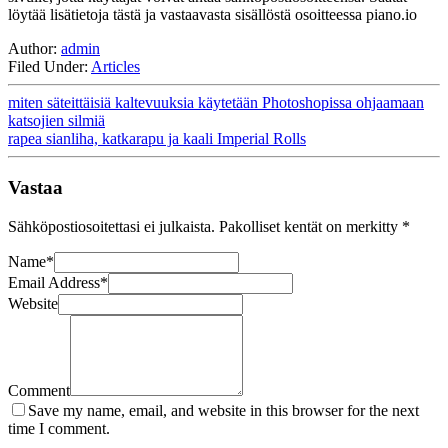
löytää lisätietoja tästä ja vastaavasta sisällöstä osoitteessa piano.io
Author:
admin
Filed Under:
Articles
miten säteittäisiä kaltevuuksia käytetään Photoshopissa ohjaamaan
katsojien silmiä
rapea sianliha, katkarapu ja kaali Imperial Rolls
Vastaa
Sähköpostiosoitettasi ei julkaista.
Pakolliset kentät on merkitty
*
Name
*
Email Address
*
Website
Comment
Save my name, email, and website in this browser for the next
time I comment.