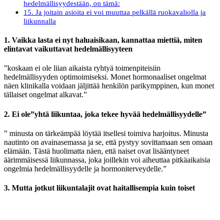
hedelmällisyydestään, on tämä:
15. Ja joitain asioita ei voi muuttaa pelkällä ruokavaliolla ja
liikunnalla
1. Vaikka lasta ei nyt haluaisikaan, kannattaa miettiä, miten
elintavat vaikuttavat hedelmällisyyteen
”koskaan ei ole liian aikaista ryhtyä toimenpiteisiin
hedelmällisyyden optimoimiseksi. Monet hormonaaliset ongelmat
näen klinikalla voidaan jäljittää henkilön parikymppinen, kun monet
tällaiset ongelmat alkavat.”
2. Ei ole”yhtä liikuntaa, joka tekee hyvää hedelmällisyydelle”
” minusta on tärkeämpää löytää itsellesi toimiva harjoitus. Minusta
nautinto on avainasemassa ja se, että pystyy sovittamaan sen omaan
elämään. Tästä huolimatta näen, että naiset ovat lisääntyneet
äärimmäisessä liikunnassa, joka joillekin voi aiheuttaa pitkäaikaisia
ongelmia hedelmällisyydelle ja hormoniterveydelle.”
3. Mutta jotkut liikuntalajit ovat haitallisempia kuin toiset