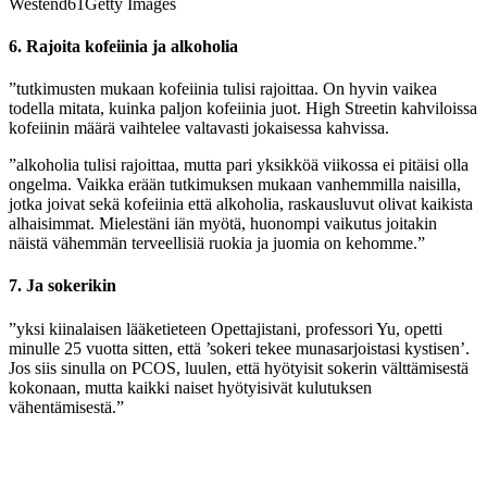
Westend61Getty Images
6. Rajoita kofeiinia ja alkoholia
”tutkimusten mukaan kofeiinia tulisi rajoittaa. On hyvin vaikea
todella mitata, kuinka paljon kofeiinia juot. High Streetin kahviloissa
kofeiinin määrä vaihtelee valtavasti jokaisessa kahvissa.
”alkoholia tulisi rajoittaa, mutta pari yksikköä viikossa ei pitäisi olla
ongelma. Vaikka erään tutkimuksen mukaan vanhemmilla naisilla,
jotka joivat sekä kofeiinia että alkoholia, raskausluvut olivat kaikista
alhaisimmat. Mielestäni iän myötä, huonompi vaikutus joitakin
näistä vähemmän terveellisiä ruokia ja juomia on kehomme.”
7. Ja sokerikin
”yksi kiinalaisen lääketieteen Opettajistani, professori Yu, opetti
minulle 25 vuotta sitten, että ’sokeri tekee munasarjoistasi kystisen’.
Jos siis sinulla on PCOS, luulen, että hyötyisit sokerin välttämisestä
kokonaan, mutta kaikki naiset hyötyisivät kulutuksen
vähentämisestä.”