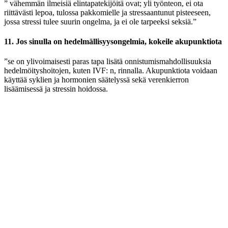
” vähemmän ilmeisiä elintapatekijöitä ovat; yli työnteon, ei ota
riittävästi lepoa, tulossa pakkomielle ja stressaantunut pisteeseen,
jossa stressi tulee suurin ongelma, ja ei ole tarpeeksi seksiä.”
11. Jos sinulla on hedelmällisyysongelmia, kokeile akupunktiota
”se on ylivoimaisesti paras tapa lisätä onnistumismahdollisuuksia
hedelmöityshoitojen, kuten IVF: n, rinnalla. Akupunktiota voidaan
käyttää syklien ja hormonien säätelyssä sekä verenkierron
lisäämisessä ja stressin hoidossa.