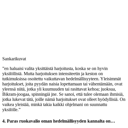
Sankarikuvat
”en haluaisi valita yksittäistä harjoitusta, koska se on hyvin
yksilöllistä. Mutta harjoituksen intensiteetin ja keston on
tutkimuksissa osoitettu vaikuttavan hedelmällisyyteen. Yleisimmät
harjoitukset, joita pyydän naisia lopettamaan tai vähentämään, ovat
yleensä niitä, jotka yli kuumuuden tai rasittavat kehoa; juoksua,
Bikram-joogaa, spinningiä jne. Se sanoi, että tulee olemaan ihmisiä,
jotka lukevat tätä, joille nämä harjoitukset ovat olleet hyödyllisiä. On
vaikea yleistää, minkä takia kaikki ohjelmani on suunnattu
yksilölle.”
4. Paras ruokavalio oman hedelmällisyyden kannalta on…