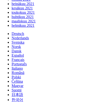
heinäkuu 2021
kesäkuu 2021
toukokuu 2021
huhtikuu 2021
maaliskuu 2021
helmikuu 2021
Deutsch
Nederlands
Svenska
Norsk
Dansk
Español
Français
Português
Italiano
Română
Polski
Čeština
Magyar
Suomi
日本語
한국어