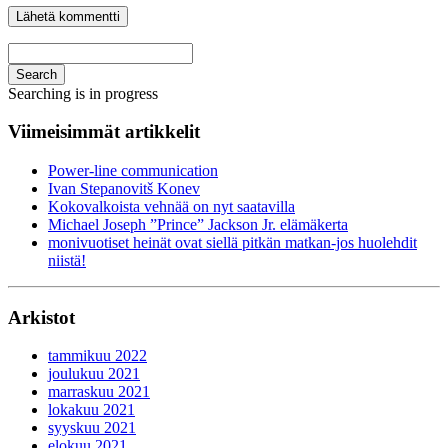
Search
Searching is in progress
Viimeisimmät artikkelit
Power-line communication
Ivan Stepanovitš Konev
Kokovalkoista vehnää on nyt saatavilla
Michael Joseph ”Prince” Jackson Jr. elämäkerta
monivuotiset heinät ovat siellä pitkän matkan-jos huolehdit
niistä!
Arkistot
tammikuu 2022
joulukuu 2021
marraskuu 2021
lokakuu 2021
syyskuu 2021
elokuu 2021