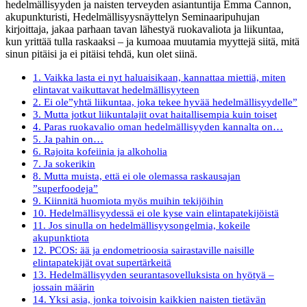
hedelmällisyyden ja naisten terveyden asiantuntija Emma Cannon,
akupunkturisti, Hedelmällisyysnäyttelyn Seminaaripuhujan
kirjoittaja, jakaa parhaan tavan lähestyä ruokavaliota ja liikuntaa,
kun yrittää tulla raskaaksi – ja kumoaa muutamia myyttejä siitä, mitä
sinun pitäisi ja ei pitäisi tehdä, kun olet siinä.
1. Vaikka lasta ei nyt haluaisikaan, kannattaa miettiä, miten
elintavat vaikuttavat hedelmällisyyteen
2. Ei ole”yhtä liikuntaa, joka tekee hyvää hedelmällisyydelle”
3. Mutta jotkut liikuntalajit ovat haitallisempia kuin toiset
4. Paras ruokavalio oman hedelmällisyyden kannalta on…
5. Ja pahin on…
6. Rajoita kofeiinia ja alkoholia
7. Ja sokerikin
8. Mutta muista, että ei ole olemassa raskausajan
”superfoodeja”
9. Kiinnitä huomiota myös muihin tekijöihin
10. Hedelmällisyydessä ei ole kyse vain elintapatekijöistä
11. Jos sinulla on hedelmällisyysongelmia, kokeile
akupunktiota
12. PCOS: ää ja endometrioosia sairastaville naisille
elintapatekijät ovat supertärkeitä
13. Hedelmällisyyden seurantasovelluksista on hyötyä –
jossain määrin
14. Yksi asia, jonka toivoisin kaikkien naisten tietävän