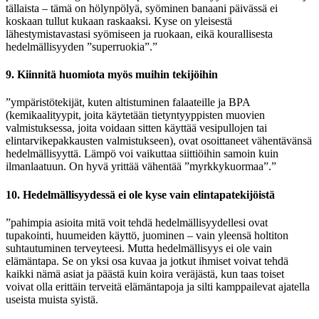
tällaista – tämä on hölynpölyä, syöminen banaani päivässä ei
koskaan tullut kukaan raskaaksi. Kyse on yleisestä
lähestymistavastasi syömiseen ja ruokaan, eikä kourallisesta
hedelmällisyyden ”superruokia”.”
9. Kiinnitä huomiota myös muihin tekijöihin
”ympäristötekijät, kuten altistuminen falaateille ja BPA
(kemikaalityypit, joita käytetään tietyntyyppisten muovien
valmistuksessa, joita voidaan sitten käyttää vesipullojen tai
elintarvikepakkausten valmistukseen), ovat osoittaneet vähentävänsä
hedelmällisyyttä. Lämpö voi vaikuttaa siittiöihin samoin kuin
ilmanlaatuun. On hyvä yrittää vähentää ”myrkkykuormaa”.”
10. Hedelmällisyydessä ei ole kyse vain elintapatekijöistä
”pahimpia asioita mitä voit tehdä hedelmällisyydellesi ovat
tupakointi, huumeiden käyttö, juominen – vain yleensä holtiton
suhtautuminen terveyteesi. Mutta hedelmällisyys ei ole vain
elämäntapa. Se on yksi osa kuvaa ja jotkut ihmiset voivat tehdä
kaikki nämä asiat ja päästä kuin koira veräjästä, kun taas toiset
voivat olla erittäin terveitä elämäntapoja ja silti kamppailevat ajatella
useista muista syistä.