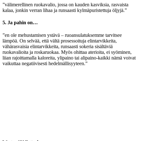
”välimerellinen ruokavalio, jossa on kauden kasviksia, rasvaista
kalaa, jonkin verran lihaa ja runsaasti kylmäpuristettuja öljyjä.”
5. Ja pahin on…
”en ole mehustamisen ystävä – ruoansulatuksemme tarvitsee
lämpöä. On selvää, että vältä prosessoituja elintarvikkeita,
vähärasvaisia elintarvikkeita, runsaasti sokeria sisältäviä
ruokavalioita ja roskaruokaa. Myös ohittaa aterioita, ei syöminen,
liian rajoittamalla kaloreita, ylipaino tai alipaino-kaikki nämä voivat
vaikuttaa negatiivisesti hedelmällisyyteen.”