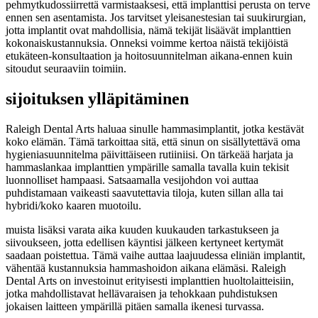
pehmytkudossiirrettä varmistaaksesi, että implanttisi perusta on terve
ennen sen asentamista. Jos tarvitset yleisanestesian tai suukirurgian,
jotta implantit ovat mahdollisia, nämä tekijät lisäävät implanttien
kokonaiskustannuksia. Onneksi voimme kertoa näistä tekijöistä
etukäteen-konsultaation ja hoitosuunnitelman aikana-ennen kuin
sitoudut seuraaviin toimiin.
sijoituksen ylläpitäminen
Raleigh Dental Arts haluaa sinulle hammasimplantit, jotka kestävät
koko elämän. Tämä tarkoittaa sitä, että sinun on sisällytettävä oma
hygieniasuunnitelma päivittäiseen rutiiniisi. On tärkeää harjata ja
hammaslankaa implanttien ympärille samalla tavalla kuin tekisit
luonnolliset hampaasi. Satsaamalla vesijohdon voi auttaa
puhdistamaan vaikeasti saavutettavia tiloja, kuten sillan alla tai
hybridi/koko kaaren muotoilu.
muista lisäksi varata aika kuuden kuukauden tarkastukseen ja
siivoukseen, jotta edellisen käyntisi jälkeen kertyneet kertymät
saadaan poistettua. Tämä vaihe auttaa laajuudessa eliniän implantit,
vähentää kustannuksia hammashoidon aikana elämäsi. Raleigh
Dental Arts on investoinut erityisesti implanttien huoltolaitteisiin,
jotka mahdollistavat hellävaraisen ja tehokkaan puhdistuksen
jokaisen laitteen ympärillä pitäen samalla ikenesi turvassa.