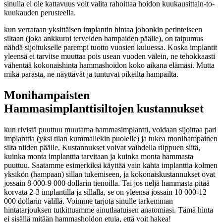
sinulla ei ole kattavuus voit valita rahoittaa hoidon kuukausittain-to-
kuukauden perusteella.
kun verrataan yksittäisen implantin hintaa johonkin perinteiseen
siltaan (joka ankkuroi terveiden hampaiden päälle), on taipumus
nähdä sijoitukselle parempi tuotto vuosien kuluessa. Koska implantit
yleensä ei tarvitse muuttaa pois usean vuoden välein, ne tehokkaasti
vähentää kokonaishinta hammashoidon koko aikana elämäsi. Mutta
mikä parasta, ne näyttävät ja tuntuvat oikeilta hampailta.
Monihampaisten
Hammasimplanttisiltojen kustannukset
kun rivistä puuttuu muutama hammasimplantti, voidaan sijoittaa pari
implanttia (yksi tilan kummallekin puolelle) ja tukea monihampainen
silta niiden päälle. Kustannukset voivat vaihdella riippuen siitä,
kuinka monta implanttia tarvitaan ja kuinka monta hammasta
puuttuu. Saatamme esimerkiksi käyttää vain kahta implanttia kolmen
yksikön (hampaan) sillan tukemiseen, ja kokonaiskustannukset ovat
jossain 8 000-9 000 dollarin tienoilla. Tai jos neljä hammasta pitää
korvata 2-3 implantilla ja sillalla, se on yleensä jossain 10 000-12
000 dollarin välillä. Voimme tarjota sinulle tarkemman
hintatarjouksen tutkittuamme ainutlaatuisen anatomiasi. Tämä hinta
ei sisällä mitään hammashoidon etuja, että voit hakea!