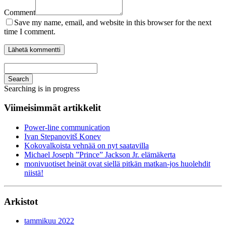
Comment
Save my name, email, and website in this browser for the next
time I comment.
Search
Searching is in progress
Viimeisimmät artikkelit
Power-line communication
Ivan Stepanovitš Konev
Kokovalkoista vehnää on nyt saatavilla
Michael Joseph ”Prince” Jackson Jr. elämäkerta
monivuotiset heinät ovat siellä pitkän matkan-jos huolehdit
niistä!
Arkistot
tammikuu 2022