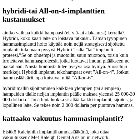
hybridi-tai All-on-4-implanttien
kustannukset
aiotko vaihtaa kaikki hampaasi (eli ylä-tai alakaaresi) kerralla?
Hybridi, koko kaari laite on loistava ratkaisu. Tämän tyyppinen
hammasimplantti hoito käyttää noin neljä strategisesti sijoitettu
implantit tukemaan pysyvä Hybridi ” silta ”tai” implantti
proteesi.”Se on ohuempi ja muotoiltu suun muotoon, toisin kuin
irrotettavat hammasproteesit, jotka luottavat imuun pitääkseen ne
paikallaan. Näistä hoidoista tulee pysyvä osa hymyä. Suosittuja
merkkejä Hybridi implantti tekohampaat ovat ”All-on-4”. Jotkut
hammaslääkärit jopa kutsuvat niitä ”All-on-6”.
hybridimallin sijoittaminen kaikkien ylempien (tai alempien)
hampaiden tilalle neljän implantin päälle maksaa yleensä 25 000-30
000 dollaria. Tämä hintaluokka sisältää kaikki implantit, sijoitus, ja
lopullinen laite. Se tekee noin 2 000 dollaria per puuttuva hammas.
kattaako vakuutus hammasimplantit?
Etsitkö Raleighiin implanttihammaslääkäriä, joka ottaa
vakuutuksen? Me! Raleigh Dental Arts on in-network-