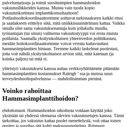
palveluntarjoaja ja toimii suosituimpien hammashoidon
vakuutusliikkeiden kanssa. Muista vain tuoda kopio
vakuutuskortistasi implanttikonsultaatioon!
Potilashuoltokoordinaattorimme soittavat tarkistaakseen kaikki etusi
ja saadakseen erittelyn siitä, mitä uniikkisuunnitelmasi kattaa. Vaikka
sinulla olisi sama vakuutuksenantaja kuin jollakulla muulla,
työnantajan (tai sinun) valitsema vakuutustyyppi voi erota muista
potilaista. Saamalla yksityiskohtaisen yhteenvedon politiikastasi,
meidän hoitokoordinaattorimme voivat verrata kattavuuttasi
hammasimplanttien hintaan. Teemme kaikki laskelmat puolestasi,
jotta voit nähdä yksityiskohtaisen arvion siitä, mitä katetaan (ja
kuinka paljon) tai mitä ei.
yhteistyö vakuutuksesi kanssa auttaa verkkoyhtiötämme pitämään
hammasimplanttien kustannukset Raleigh ’ ssa-ja muissa suun
terveydenhuoltopalveluissa — mahdollisimman pieninä.
Voinko rahoittaa
Hammasimplanttihoidon?
ehdottomasti. Hammashoidon rahoitusta voidaan käyttää joko
yksinään tai yhdessä olemassa olevien vakuutusetujen kanssa. Tämä
tarkoittaa, jos vakuutus kattaa puolet menettelystä, voit ottaa toisen
puolen ja soveltaa sitä kohti maksusuunnitelma. Riippuen