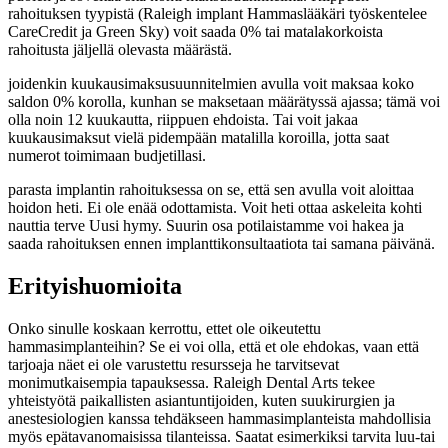
rahoituksen tyypistä (Raleigh implant Hammaslääkäri työskentelee
CareCredit ja Green Sky) voit saada 0% tai matalakorkoista
rahoitusta jäljellä olevasta määrästä.
joidenkin kuukausimaksusuunnitelmien avulla voit maksaa koko
saldon 0% korolla, kunhan se maksetaan määrätyssä ajassa; tämä voi
olla noin 12 kuukautta, riippuen ehdoista. Tai voit jakaa
kuukausimaksut vielä pidempään matalilla koroilla, jotta saat
numerot toimimaan budjetillasi.
parasta implantin rahoituksessa on se, että sen avulla voit aloittaa
hoidon heti. Ei ole enää odottamista. Voit heti ottaa askeleita kohti
nauttia terve Uusi hymy. Suurin osa potilaistamme voi hakea ja
saada rahoituksen ennen implanttikonsultaatiota tai samana päivänä.
Erityishuomioita
Onko sinulle koskaan kerrottu, ettet ole oikeutettu
hammasimplanteihin? Se ei voi olla, että et ole ehdokas, vaan että
tarjoaja näet ei ole varustettu resursseja he tarvitsevat
monimutkaisempia tapauksessa. Raleigh Dental Arts tekee
yhteistyötä paikallisten asiantuntijoiden, kuten suukirurgien ja
anestesiologien kanssa tehdäkseen hammasimplanteista mahdollisia
myös epätavanomaisissa tilanteissa. Saatat esimerkiksi tarvita luu-tai