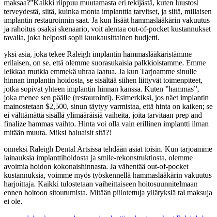
maksaa?”Kaikki riippuu muutamasta eri tekijästä, kuten luustosi
terveydestä, siitä, kuinka monta implanttia tarvitset, ja siitä, millaisen
implantin restauroinnin saat. Ja kun lisäät hammaslääkärin vakuutus
ja rahoitus osaksi skenaario, voit alentaa out-of-pocket kustannukset
tavalla, joka helposti sopii kuukausittainen budjetti.
yksi asia, joka tekee Raleigh implantin hammaslääkäristämme
erilaisen, on se, että olemme suorasukaisia palkkioistamme. Emme
leikkaa mutkia emmekä uhraa laatua. Ja kun Tarjoamme sinulle
hinnan implantin hoidosta, se sisältää siihen liittyvät toimenpiteet,
jotka sopivat yhteen implantin hinnan kanssa. Kuten ”hammas”,
joka menee sen päälle (restaurointi). Esimerkiksi, jos näet implantin
mainostetaan $2,500, sinun täytyy varmistaa, että hinta on kaiken; se
ei välttämättä sisällä ylimääräisiä vaiheita, joita tarvitaan prep and
finalize hammas vaihto. Hinta voi olla vain erillinen implantti ilman
mitään muuta. Miksi haluaisit sitä?!
onneksi Raleigh Dental Artsissa tehdään asiat toisin. Kun tarjoamme
lainauksia implanttihoidosta ja smile-rekonstruktiosta, olemme
avoimia hoidon kokonaishinnasta. Ja vähentää out-of-pocket
kustannuksia, voimme myös työskennellä hammaslääkärin vakuutus
harjoittaja. Kaikki tulostetaan vaiheittaiseen hoitosuunnitelmaan
ennen hoitoon sitoutumista. Mitään piilotettuja yllätyksiä tai maksuja
ei ole.