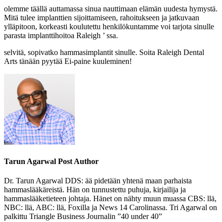
olemme täällä auttamassa sinua nauttimaan elämän uudesta hymystä.
Mitä tulee implanttien sijoittamiseen, rahoitukseen ja jatkuvaan
ylläpitoon, korkeasti koulutettu henkilökuntamme voi tarjota sinulle
parasta implanttihoitoa Raleigh ’ ssa.
selvitä, sopivatko hammasimplantit sinulle. Soita Raleigh Dental
Arts tänään pyytää Ei-paine kuuleminen!
Tarun Agarwal Post Author
Dr. Tarun Agarwal DDS: ää pidetään yhtenä maan parhaista
hammaslääkäreistä. Hän on tunnustettu puhuja, kirjailija ja
hammaslääketieteen johtaja. Hänet on nähty muun muassa CBS: llä,
NBC: llä, ABC: llä, Foxilla ja News 14 Carolinassa. Tri Agarwal on
palkittu Triangle Business Journalin ”40 under 40”