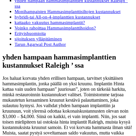
yhden hampaan hammasimplanttien kustannukset Raleigh ’
ssa
Monihampaisten Hammasimplanttisiltojen kustannukset
hybridi-tai All-on-4-implanttien kustannukset
kattaako vakuutus hammasimplantit?
Voinko rahoittaa Hammasimplanttihoidon?
Erityishuomioita
sijoituksen ylläpitäminen
Tarun Agarwal Post Author
yhden hampaan hammasimplanttien
kustannukset Raleigh ’ ssa
Jos haluat korvata yhden erillisen hampaan, tarvitset yksittäisen
hammasimplantin, jonka päällä on yksi kruunu. Implantin Hinta
kattaa vain uuden hampaan” juuriosan”, joten on tärkeää harkita,
minkä restauroinnin kustannukset valitset. Toimistomme tarjoaa
mukautetun keraaminen kruunut kestävä palauttaminen, joka
sulautuu hymysi. Jos vaihdat yhden hampaan implanttiin ja
kruunuun, voit yleensä odottaa kokonaiskustannusten olevan noin
$3,000 – $4,000. Siinä on kaikki, ei vain implantti. Niin, jos saat
toisen mielipiteen tai ostoksia hinta implantit Raleigh, muista kysyä
kustannuksista kruunut samoin. Et voi korvata hammasta ilman sitä!
Muista, saatat pystyä soveltamaan saldo vakuutus, mutta vaikka