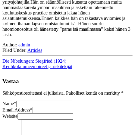
yritysjohtajilla.Hän on säännöllisesti kutsuttu opettamaan muita
hammaslääkäreitä ympäri maailmaa ja äskettäin rakennettu
koulutuskeskus practice omistettu jakaa hänen
asiantuntemuksensa.Ennen kaikkea hän on rakastava aviomies ja
kolmen ihanan lapsen omistautunut isä. Hänen suurin
huomionosoitus oli äänestetty ”paras isä maailmassa” kaksi hänen 3
lasta.
Author:
admin
Filed Under:
Articles
Die Nibelungen: Siegfried (1924)
Keuhkokuumeen oireet ja riskitekijät
Vastaa
Sähköpostiosoitettasi ei julkaista.
Pakolliset kentät on merkitty
*
Name
*
Email Address
*
Website