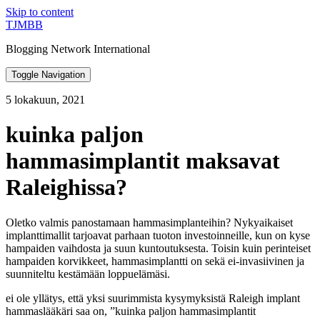
Skip to content
TJMBB
Blogging Network International
Toggle Navigation
5 lokakuun, 2021
kuinka paljon
hammasimplantit maksavat
Raleighissa?
Oletko valmis panostamaan hammasimplanteihin? Nykyaikaiset
implanttimallit tarjoavat parhaan tuoton investoinneille, kun on kyse
hampaiden vaihdosta ja suun kuntoutuksesta. Toisin kuin perinteiset
hampaiden korvikkeet, hammasimplantti on sekä ei-invasiivinen ja
suunniteltu kestämään loppuelämäsi.
ei ole yllätys, että yksi suurimmista kysymyksistä Raleigh implant
hammaslääkäri saa on, ”kuinka paljon hammasimplantit