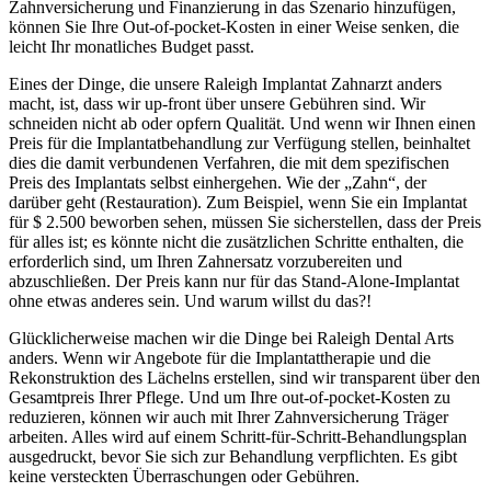
Zahnversicherung und Finanzierung in das Szenario hinzufügen,
können Sie Ihre Out-of-pocket-Kosten in einer Weise senken, die
leicht Ihr monatliches Budget passt.
Eines der Dinge, die unsere Raleigh Implantat Zahnarzt anders
macht, ist, dass wir up-front über unsere Gebühren sind. Wir
schneiden nicht ab oder opfern Qualität. Und wenn wir Ihnen einen
Preis für die Implantatbehandlung zur Verfügung stellen, beinhaltet
dies die damit verbundenen Verfahren, die mit dem spezifischen
Preis des Implantats selbst einhergehen. Wie der „Zahn“, der
darüber geht (Restauration). Zum Beispiel, wenn Sie ein Implantat
für $ 2.500 beworben sehen, müssen Sie sicherstellen, dass der Preis
für alles ist; es könnte nicht die zusätzlichen Schritte enthalten, die
erforderlich sind, um Ihren Zahnersatz vorzubereiten und
abzuschließen. Der Preis kann nur für das Stand-Alone-Implantat
ohne etwas anderes sein. Und warum willst du das?!
Glücklicherweise machen wir die Dinge bei Raleigh Dental Arts
anders. Wenn wir Angebote für die Implantattherapie und die
Rekonstruktion des Lächelns erstellen, sind wir transparent über den
Gesamtpreis Ihrer Pflege. Und um Ihre out-of-pocket-Kosten zu
reduzieren, können wir auch mit Ihrer Zahnversicherung Träger
arbeiten. Alles wird auf einem Schritt-für-Schritt-Behandlungsplan
ausgedruckt, bevor Sie sich zur Behandlung verpflichten. Es gibt
keine versteckten Überraschungen oder Gebühren.