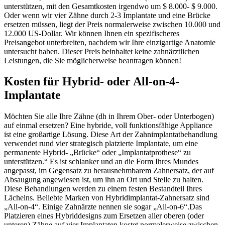
unterstützen, mit den Gesamtkosten irgendwo um $ 8.000- $ 9.000.
Oder wenn wir vier Zähne durch 2-3 Implantate und eine Brücke
ersetzen müssen, liegt der Preis normalerweise zwischen 10.000 und
12.000 US-Dollar. Wir können Ihnen ein spezifischeres
Preisangebot unterbreiten, nachdem wir Ihre einzigartige Anatomie
untersucht haben. Dieser Preis beinhaltet keine zahnärztlichen
Leistungen, die Sie möglicherweise beantragen können!
Kosten für Hybrid- oder All-on-4-
Implantate
Möchten Sie alle Ihre Zähne (dh in Ihrem Ober- oder Unterbogen)
auf einmal ersetzen? Eine hybride, voll funktionsfähige Appliance
ist eine großartige Lösung. Diese Art der Zahnimplantatbehandlung
verwendet rund vier strategisch platzierte Implantate, um eine
permanente Hybrid- „Brücke“ oder „Implantatprothese“ zu
unterstützen.“ Es ist schlanker und an die Form Ihres Mundes
angepasst, im Gegensatz zu herausnehmbarem Zahnersatz, der auf
Absaugung angewiesen ist, um ihn an Ort und Stelle zu halten.
Diese Behandlungen werden zu einem festen Bestandteil Ihres
Lächelns. Beliebte Marken von Hybridimplantat-Zahnersatz sind
„All-on-4“. Einige Zahnärzte nennen sie sogar „All-on-6“.Das
Platzieren eines Hybriddesigns zum Ersetzen aller oberen (oder
unteren) Zähne auf vier Implantaten kostet normalerweise zwischen