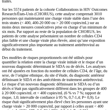
traités.
Sur les 5574 patients de la cohorte Collaborations in HIV Outcomes
Research/États-Unis (CHORUS), cette analyse comprenait 3010
personnes qui maintenaient une charge virale stable dans l’une des
trois strates (< 400, 400-20 000 ou > 20 000 copies/mL) sur au
moins deux mesures consécutives prise en charge d’un minimum de
six mois. Par rapport au reste de la population de CHORUS, les
patients de cette analyse présentaient un nombre de cellules CD4
plus faible et une charge virale plus élevée, ainsi qu’une exposition
significativement plus importante au traitement antirétroviral au
début du traitement.
Des modèles de risques proportionnels ont été utilisés pour
quantifier la relation entre la charge virale initiale et le risque d’un
nouveau diagnostic déterminant le SIDA ou de décès. Les analyses
ont été ajustées en fonction du nombre de cellules CD4, de l’âge, du
sexe, de l’origine ethnique, du site d’étude, du diagnostic antérieur
définissant le SIDA et des antécédents de traitement antirétroviral.
Le risque d’un nouveau diagnostic définissant le SIDA ou d’un
décès n’était pas significativement différent dans les groupes de 400
à 20 000 copies/mL et < 400 copies/mL (6 % vs 7 %; rapport de
risque, 1,0; intervalle de confiance à 95 %, 0,7-1,4; P= 0,9). Le
risque était significativement plus élevé chez les personnes ayant une
charge virale > 20 000 copies/mL par rapport à celles ayant < 400