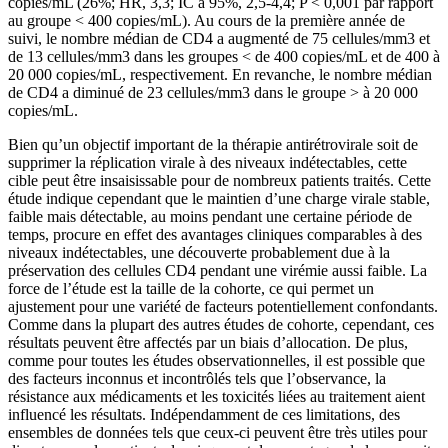
copies/mL (26%; HR, 3,3; IC à 95%, 2,5-4,4; P < 0,001 par rapport
au groupe < 400 copies/mL). Au cours de la première année de
suivi, le nombre médian de CD4 a augmenté de 75 cellules/mm3 et
de 13 cellules/mm3 dans les groupes < de 400 copies/mL et de 400 à
20 000 copies/mL, respectivement. En revanche, le nombre médian
de CD4 a diminué de 23 cellules/mm3 dans le groupe > à 20 000
copies/mL.
Bien qu’un objectif important de la thérapie antirétrovirale soit de
supprimer la réplication virale à des niveaux indétectables, cette
cible peut être insaisissable pour de nombreux patients traités. Cette
étude indique cependant que le maintien d’une charge virale stable,
faible mais détectable, au moins pendant une certaine période de
temps, procure en effet des avantages cliniques comparables à des
niveaux indétectables, une découverte probablement due à la
préservation des cellules CD4 pendant une virémie aussi faible. La
force de l’étude est la taille de la cohorte, ce qui permet un
ajustement pour une variété de facteurs potentiellement confondants.
Comme dans la plupart des autres études de cohorte, cependant, ces
résultats peuvent être affectés par un biais d’allocation. De plus,
comme pour toutes les études observationnelles, il est possible que
des facteurs inconnus et incontrôlés tels que l’observance, la
résistance aux médicaments et les toxicités liées au traitement aient
influencé les résultats. Indépendamment de ces limitations, des
ensembles de données tels que ceux-ci peuvent être très utiles pour