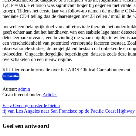
1,4; P =0,9). Het risico was significant hoger bij degenen met vir
groep). Tijdens het eerste jaar van follow-up namen de mediane CD4
mediane CD4-telling daalde daarentegen met 23 cellen / mm3 in de 
hoewel een belangrijk doel van antiretrovirale therapie het onderdrukke
geeft echter aan dat het handhaven van een stabiele lage maar detectee
detecteerbare niveaus, een bevinding die waarschijnlijk te wijten is a
een verscheidenheid van potentieel verstorende factoren toestaat. Zoal
observationele studies, de mogelijkheid bestaan dat onbekende en onge
nvloedden. Ongeacht dergelijke beperkingen, datasets zoals deze kunnen
overschakelen op een nieuw regime.
Klik hier voor informatie over het AIDS Clinical Care abonnement.
Auteur:
admin
Gearchiveerd onder:
Articles
Easy Oven geroosterde bieten
rij van Los Angeles naar San Francisco op de Pacific Coast Highway
Geef een antwoord