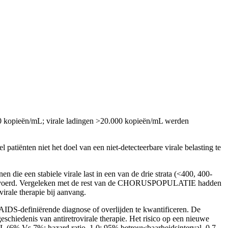
400 kopieën/mL; virale ladingen >20.000 kopieën/mL werden
l patiënten niet het doel van een niet-detecteerbare virale belasting te
ie een stabiele virale last in een van de drie strata (<400, 400-
itgevoerd. Vergeleken met de rest van de CHORUSPOPULATIE hadden
virale therapie bij aanvang.
 AIDS-definiërende diagnose of overlijden te kwantificeren. De
eschiedenis van antiretrovirale therapie. Het risico op een nieuwe
L (6% Vs.7%; hazard ratio, 1,0; 95% betrouwbaarheidsinterval, 0,7 –