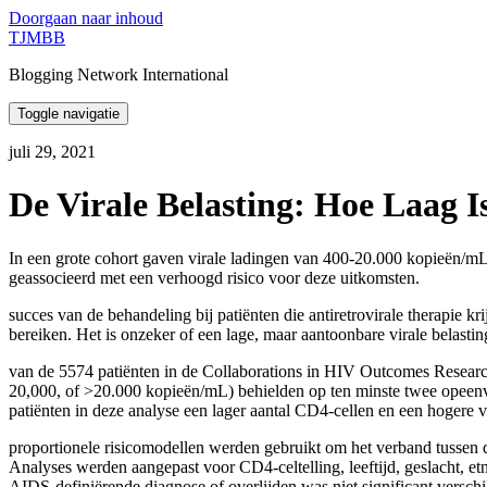
Doorgaan naar inhoud
TJMBB
Blogging Network International
Toggle navigatie
juli 29, 2021
De Virale Belasting: Hoe Laag 
In een grote cohort gaven virale ladingen van 400-20.000 kopieën/mL
geassocieerd met een verhoogd risico voor deze uitkomsten.
succes van de behandeling bij patiënten die antiretrovirale therapie kri
bereiken. Het is onzeker of een lage, maar aantoonbare virale belasti
van de 5574 patiënten in de Collaborations in HIV Outcomes Research 
20,000, of >20.000 kopieën/mL) behielden op ten minste twee op
patiënten in deze analyse een lager aantal CD4-cellen en een hogere vir
proportionele risicomodellen werden gebruikt om het verband tussen d
Analyses werden aangepast voor CD4-celtelling, leeftijd, geslacht, et
AIDS-definiërende diagnose of overlijden was niet significant versc