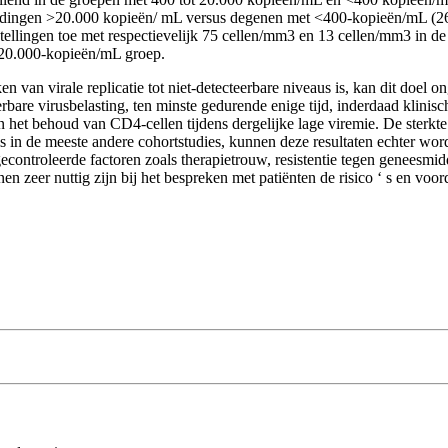
ale ladingen >20.000 kopieën/ mL versus degenen met <400-kopieën/mL
-tellingen toe met respectievelijk 75 cellen/mm3 en 13 cellen/mm3 in
>20.000-kopieën/mL groep.
n van virale replicatie tot niet-detecteerbare niveaus is, kan dit doel o
rbare virusbelasting, ten minste gedurende enige tijd, inderdaad klinisc
an het behoud van CD4-cellen tijdens dergelijke lage viremie. De sterkte
s in de meeste andere cohortstudies, kunnen deze resultaten echter worde
controleerde factoren zoals therapietrouw, resistentie tegen geneesmid
 zeer nuttig zijn bij het bespreken met patiënten de risico ‘ s en voor