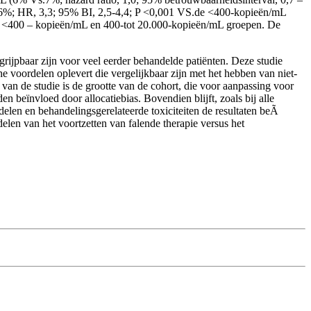
 (26%; HR, 3,3; 95% BI, 2,5-4,4; P <0,001 VS.de <400-kopieën/mL
 de <400 – kopieën/mL en 400-tot 20.000-kopieën/mL groepen. De
ngrijpbaar zijn voor veel eerder behandelde patiënten. Deze studie
he voordelen oplevert die vergelijkbaar zijn met het hebben van niet-
 van de studie is de grootte van de cohort, die voor aanpassing voor
n beïnvloed door allocatiebias. Bovendien blijft, zoals bij alle
delen en behandelingsgerelateerde toxiciteiten de resultaten beÃ
delen van het voortzetten van falende therapie versus het