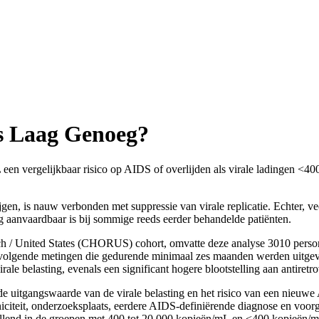
Is Laag Genoeg?
 een vergelijkbaar risico op AIDS of overlijden als virale ladingen <
jgen, is nauw verbonden met suppressie van virale replicatie. Echter, vee
ng aanvaardbaar is bij sommige reeds eerder behandelde patiënten.
/ United States (CHORUS) cohort, omvatte deze analyse 3010 personen d
eenvolgende metingen die gedurende minimaal zes maanden werden u
ale belasting, evenals een significant hogere blootstelling aan antiretro
e uitgangswaarde van de virale belasting en het risico van een nieuwe
niciteit, onderzoeksplaats, eerdere AIDS-definiërende diagnose en voorg
hillend in de groepen met 400 tot 20.000 kopieën/mL en <400 kopieën/m