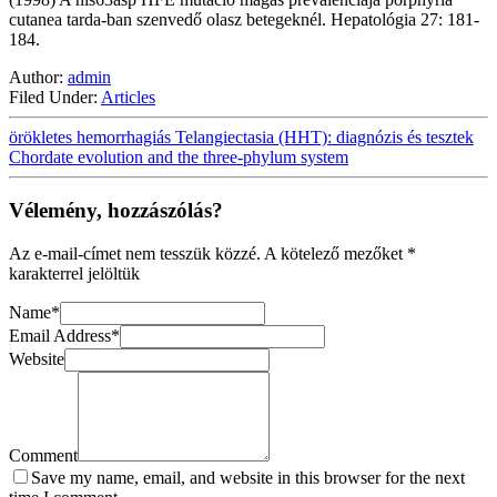
cutanea tarda-ban szenvedő olasz betegeknél. Hepatológia 27: 181-
184.
Author:
admin
Filed Under:
Articles
örökletes hemorrhagiás Telangiectasia (HHT): diagnózis és tesztek
Chordate evolution and the three-phylum system
Vélemény, hozzászólás?
Az e-mail-címet nem tesszük közzé.
A kötelező mezőket
*
karakterrel jelöltük
Name
*
Email Address
*
Website
Comment
Save my name, email, and website in this browser for the next