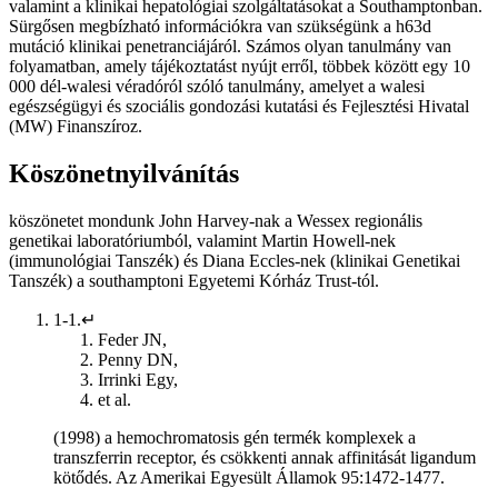
valamint a klinikai hepatológiai szolgáltatásokat a Southamptonban.
Sürgősen megbízható információkra van szükségünk a h63d
mutáció klinikai penetranciájáról. Számos olyan tanulmány van
folyamatban, amely tájékoztatást nyújt erről, többek között egy 10
000 dél-walesi véradóról szóló tanulmány, amelyet a walesi
egészségügyi és szociális gondozási kutatási és Fejlesztési Hivatal
(MW) Finanszíroz.
Köszönetnyilvánítás
köszönetet mondunk John Harvey-nak a Wessex regionális
genetikai laboratóriumból, valamint Martin Howell-nek
(immunológiai Tanszék) és Diana Eccles-nek (klinikai Genetikai
Tanszék) a southamptoni Egyetemi Kórház Trust-tól.
1-1.↵
Feder JN,
Penny DN,
Irrinki Egy,
et al.
(1998) a hemochromatosis gén termék komplexek a
transzferrin receptor, és csökkenti annak affinitását ligandum
kötődés. Az Amerikai Egyesült Államok 95:1472-1477.