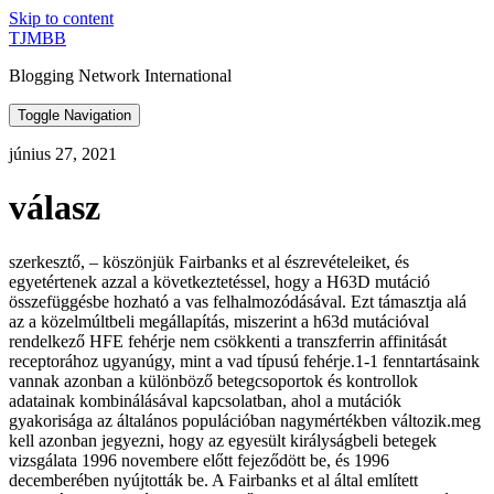
Skip to content
TJMBB
Blogging Network International
Toggle Navigation
június 27, 2021
válasz
szerkesztő, – köszönjük Fairbanks et al észrevételeiket, és
egyetértenek azzal a következtetéssel, hogy a H63D mutáció
összefüggésbe hozható a vas felhalmozódásával. Ezt támasztja alá
az a közelmúltbeli megállapítás, miszerint a h63d mutációval
rendelkező HFE fehérje nem csökkenti a transzferrin affinitását
receptorához ugyanúgy, mint a vad típusú fehérje.1-1 fenntartásaink
vannak azonban a különböző betegcsoportok és kontrollok
adatainak kombinálásával kapcsolatban, ahol a mutációk
gyakorisága az általános populációban nagymértékben változik.meg
kell azonban jegyezni, hogy az egyesült királyságbeli betegek
vizsgálata 1996 novembere előtt fejeződött be, és 1996
decemberében nyújtották be. A Fairbanks et al által említett