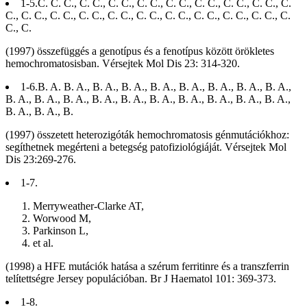
1-5.C. C. C., C. C., C. C., C. C., C. C., C. C., C. C., C. C., C.
C., C. C., C. C., C. C., C. C., C. C., C. C., C. C., C. C., C. C., C.
C., C.
(1997) összefüggés a genotípus és a fenotípus között örökletes
hemochromatosisban. Vérsejtek Mol Dis 23: 314-320.
1-6.B. A. B. A., B. A., B. A., B. A., B. A., B. A., B. A., B. A.,
B. A., B. A., B. A., B. A., B. A., B. A., B. A., B. A., B. A., B. A.,
B. A., B. A., B.
(1997) összetett heterozigóták hemochromatosis génmutációkhoz:
segíthetnek megérteni a betegség patofiziológiáját. Vérsejtek Mol
Dis 23:269-276.
1-7.
Merryweather-Clarke AT,
Worwood M,
Parkinson L,
et al.
(1998) a HFE mutációk hatása a szérum ferritinre és a transzferrin
telítettségre Jersey populációban. Br J Haematol 101: 369-373.
1-8.