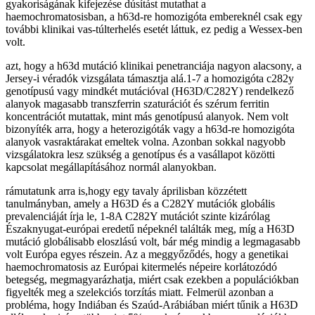
gyakoriságának kifejezése dúsítást mutathat a
haemochromatosisban, a h63d-re homozigóta embereknél csak egy
további klinikai vas-túlterhelés esetét láttuk, ez pedig a Wessex-ben
volt.
azt, hogy a h63d mutáció klinikai penetranciája nagyon alacsony, a
Jersey-i véradók vizsgálata támasztja alá.1-7 a homozigóta c282y
genotípusú vagy mindkét mutációval (H63D/C282Y) rendelkező
alanyok magasabb transzferrin szaturációt és szérum ferritin
koncentrációt mutattak, mint más genotípusú alanyok. Nem volt
bizonyíték arra, hogy a heterozigóták vagy a h63d-re homozigóta
alanyok vasraktárakat emeltek volna. Azonban sokkal nagyobb
vizsgálatokra lesz szükség a genotípus és a vasállapot közötti
kapcsolat megállapításához normál alanyokban.
rámutatunk arra is,hogy egy tavaly áprilisban közzétett
tanulmányban, amely a H63D és a C282Y mutációk globális
prevalenciáját írja le, 1-8A C282Y mutációt szinte kizárólag
Északnyugat-európai eredetű népeknél találták meg, míg a H63D
mutáció globálisabb eloszlású volt, bár még mindig a legmagasabb
volt Európa egyes részein. Az a meggyőződés, hogy a genetikai
haemochromatosis az Európai kitermelés népeire korlátozódó
betegség, megmagyarázhatja, miért csak ezekben a populációkban
figyelték meg a szelekciós torzítás miatt. Felmerül azonban a
probléma, hogy Indiában és Szaúd-Arábiában miért tűnik a H63D