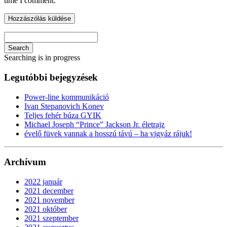
time I comment.
Search
Searching is in progress
Legutóbbi bejegyzések
Power-line kommunikáció
Ivan Stepanovich Konev
Teljes fehér búza GYIK
Michael Joseph “Prince” Jackson Jr. életrajz
évelő füvek vannak a hosszú távú – ha vigyáz rájuk!
Archívum
2022 január
2021 december
2021 november
2021 október
2021 szeptember