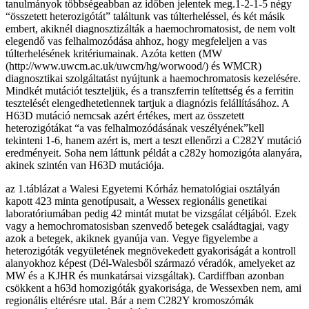
tanulmányok többségeabban az időben jelentek meg.1-2-1-5 négy
“összetett heterozigótát” találtunk vas túlterheléssel, és két másik
embert, akiknél diagnosztizálták a haemochromatosist, de nem volt
elegendő vas felhalmozódása ahhoz, hogy megfeleljen a vas
túlterhelésének kritériumainak. Azóta ketten (MW
(http://www.uwcm.ac.uk/uwcm/hg/worwood/) és WMCR)
diagnosztikai szolgáltatást nyújtunk a haemochromatosis kezelésére.
Mindkét mutációt teszteljük, és a transzferrin telítettség és a ferritin
tesztelését elengedhetetlennek tartjuk a diagnózis felállításához. A
H63D mutáció nemcsak azért értékes, mert az összetett
heterozigótákat “a vas felhalmozódásának veszélyének”kell
tekinteni 1-6, hanem azért is, mert a teszt ellenőrzi a C282Y mutáció
eredményeit. Soha nem láttunk példát a c282y homozigóta alanyára,
akinek szintén van H63D mutációja.
az 1.táblázat a Walesi Egyetemi Kórház hematológiai osztályán
kapott 423 minta genotípusait, a Wessex regionális genetikai
laboratóriumában pedig 42 mintát mutat be vizsgálat céljából. Ezek
vagy a hemochromatosisban szenvedő betegek családtagjai, vagy
azok a betegek, akiknek gyanúja van. Vegye figyelembe a
heterozigóták vegyületének megnövekedett gyakoriságát a kontroll
alanyokhoz képest (Dél-Walesből származó véradók, amelyeket az
MW és a KJHR és munkatársai vizsgáltak). Cardiffban azonban
csökkent a h63d homozigóták gyakorisága, de Wessexben nem, ami
regionális eltérésre utal. Bár a nem C282Y kromoszómák