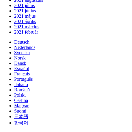
2021 augusztus
2021 július
2021 június
2021 május
2021 április
2021 március
2021 február
Deutsch
Nederlands
Svenska
Norsk
Dansk
Español
Français
Português
Italiano
Română
Polski
Čeština
Magyar
Suomi
日本語
한국어