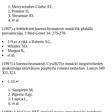
Merryweather-Clarke AT,
Pointon JJ,
Shearman JD,
et al.
(1997) a feltételezett haemochromatosis mutációk globális
prevalenciája. J Med Genet 34: 275-278.
1-9.ez a cikk a Roberts AG,
Whatley SD,
Morgan R,
et al.
(1997) a haemochromatosis Cys282Tyr mutáció megnövekedett
gyakorisága szórványos porphyria cutanea tarda-ban. Lancet 349:
321-323.
1-10.↵
Sampietro M,
Piperno Egy,
Lupica L,
et al.
(1998) A his63asp HFE mutáció magas prevalenciája porphyria