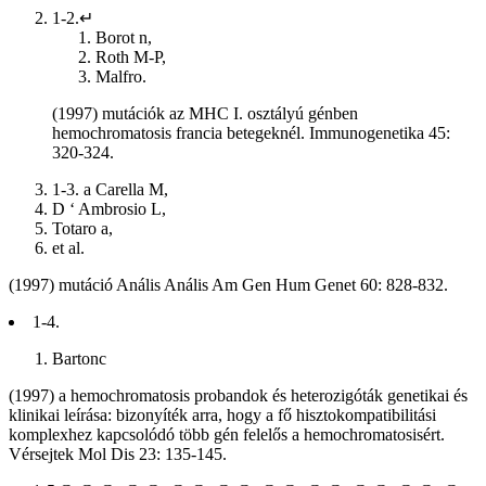
1-2.↵
Borot n,
Roth M-P,
Malfro.
(1997) mutációk az MHC I. osztályú génben
hemochromatosis francia betegeknél. Immunogenetika 45:
320-324.
1-3. a Carella M,
D ‘ Ambrosio L,
Totaro a,
et al.
(1997) mutáció Anális Anális Am Gen Hum Genet 60: 828-832.
1-4.
Bartonc
(1997) a hemochromatosis probandok és heterozigóták genetikai és
klinikai leírása: bizonyíték arra, hogy a fő hisztokompatibilitási
komplexhez kapcsolódó több gén felelős a hemochromatosisért.
Vérsejtek Mol Dis 23: 135-145.