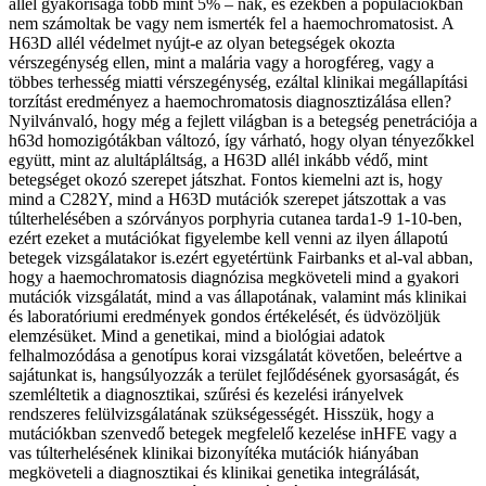
allél gyakorisága több mint 5% – nak, és ezekben a populációkban
nem számoltak be vagy nem ismerték fel a haemochromatosist. A
H63D allél védelmet nyújt-e az olyan betegségek okozta
vérszegénység ellen, mint a malária vagy a horogféreg, vagy a
többes terhesség miatti vérszegénység, ezáltal klinikai megállapítási
torzítást eredményez a haemochromatosis diagnosztizálása ellen?
Nyilvánvaló, hogy még a fejlett világban is a betegség penetrációja a
h63d homozigótákban változó, így várható, hogy olyan tényezőkkel
együtt, mint az alultápláltság, a H63D allél inkább védő, mint
betegséget okozó szerepet játszhat. Fontos kiemelni azt is, hogy
mind a C282Y, mind a H63D mutációk szerepet játszottak a vas
túlterhelésében a szórványos porphyria cutanea tarda1-9 1-10-ben,
ezért ezeket a mutációkat figyelembe kell venni az ilyen állapotú
betegek vizsgálatakor is.ezért egyetértünk Fairbanks et al-val abban,
hogy a haemochromatosis diagnózisa megköveteli mind a gyakori
mutációk vizsgálatát, mind a vas állapotának, valamint más klinikai
és laboratóriumi eredmények gondos értékelését, és üdvözöljük
elemzésüket. Mind a genetikai, mind a biológiai adatok
felhalmozódása a genotípus korai vizsgálatát követően, beleértve a
sajátunkat is, hangsúlyozzák a terület fejlődésének gyorsaságát, és
szemléltetik a diagnosztikai, szűrési és kezelési irányelvek
rendszeres felülvizsgálatának szükségességét. Hisszük, hogy a
mutációkban szenvedő betegek megfelelő kezelése inHFE vagy a
vas túlterhelésének klinikai bizonyítéka mutációk hiányában
megköveteli a diagnosztikai és klinikai genetika integrálását,