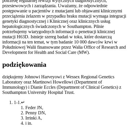
potrzebę regularnej rewizji wytycznych diagnostycznych,
przesiewowych i zarządzania. Uważamy, że odpowiednie
postępowanie u pacjentów z mutacjami lub objawami klinicznymi
przeciążenia żelazem w przypadku braku mutacji wymaga integracji
genetyki diagnostycznej i Klinicznej oraz klinicznych usług
hepatologicznych świadczonych w Southampton. Pilnie
potrzebujemy wiarygodnych informacji o penetracji klinicznej
mutacji H63D. Istnieje szereg badań w toku, które dostarczą
informacji na ten temat, w tym badanie 10 000 dawców krwi w
Południowej Walii finansowane przez Walia Office of Research and
Development for Health and Social Care (MW).
podziękowania
dziękujemy Johnowi Harveyowi z Wessex Regional Genetics
Laboratory oraz Martinowi Howellowi (Department of
Immunology) i Dianie Eccles (Department of Clinical Genetics) z
Southampton University Hospital Trust.
1-1.↵
Feder JN,
Penny DN,
Irrinki A,
i in.