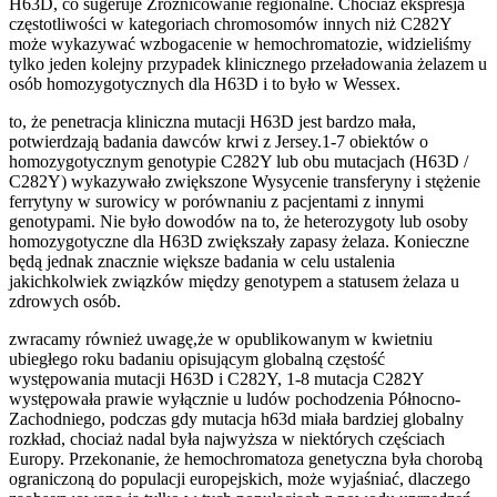
H63D, co sugeruje Zróżnicowanie regionalne. Chociaż ekspresja
częstotliwości w kategoriach chromosomów innych niż C282Y
może wykazywać wzbogacenie w hemochromatozie, widzieliśmy
tylko jeden kolejny przypadek klinicznego przeładowania żelazem u
osób homozygotycznych dla H63D i to było w Wessex.
to, że penetracja kliniczna mutacji H63D jest bardzo mała,
potwierdzają badania dawców krwi z Jersey.1-7 obiektów o
homozygotycznym genotypie C282Y lub obu mutacjach (H63D /
C282Y) wykazywało zwiększone Wysycenie transferyny i stężenie
ferrytyny w surowicy w porównaniu z pacjentami z innymi
genotypami. Nie było dowodów na to, że heterozygoty lub osoby
homozygotyczne dla H63D zwiększały zapasy żelaza. Konieczne
będą jednak znacznie większe badania w celu ustalenia
jakichkolwiek związków między genotypem a statusem żelaza u
zdrowych osób.
zwracamy również uwagę,że w opublikowanym w kwietniu
ubiegłego roku badaniu opisującym globalną częstość
występowania mutacji H63D i C282Y, 1-8 mutacja C282Y
występowała prawie wyłącznie u ludów pochodzenia Północno-
Zachodniego, podczas gdy mutacja h63d miała bardziej globalny
rozkład, chociaż nadal była najwyższa w niektórych częściach
Europy. Przekonanie, że hemochromatoza genetyczna była chorobą
ograniczoną do populacji europejskich, może wyjaśniać, dlaczego