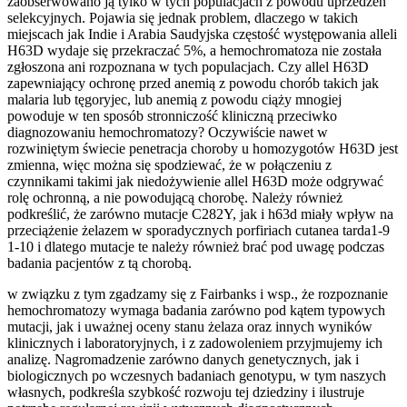
zaobserwowano ją tylko w tych populacjach z powodu uprzedzeń
selekcyjnych. Pojawia się jednak problem, dlaczego w takich
miejscach jak Indie i Arabia Saudyjska częstość występowania alleli
H63D wydaje się przekraczać 5%, a hemochromatoza nie została
zgłoszona ani rozpoznana w tych populacjach. Czy allel H63D
zapewniający ochronę przed anemią z powodu chorób takich jak
malaria lub tęgoryjec, lub anemią z powodu ciąży mnogiej
powoduje w ten sposób stronniczość kliniczną przeciwko
diagnozowaniu hemochromatozy? Oczywiście nawet w
rozwiniętym świecie penetracja choroby u homozygotów H63D jest
zmienna, więc można się spodziewać, że w połączeniu z
czynnikami takimi jak niedożywienie allel H63D może odgrywać
rolę ochronną, a nie powodującą chorobę. Należy również
podkreślić, że zarówno mutacje C282Y, jak i h63d miały wpływ na
przeciążenie żelazem w sporadycznych porfiriach cutanea tarda1-9
1-10 i dlatego mutacje te należy również brać pod uwagę podczas
badania pacjentów z tą chorobą.
w związku z tym zgadzamy się z Fairbanks i wsp., że rozpoznanie
hemochromatozy wymaga badania zarówno pod kątem typowych
mutacji, jak i uważnej oceny stanu żelaza oraz innych wyników
klinicznych i laboratoryjnych, i z zadowoleniem przyjmujemy ich
analizę. Nagromadzenie zarówno danych genetycznych, jak i
biologicznych po wczesnych badaniach genotypu, w tym naszych
własnych, podkreśla szybkość rozwoju tej dziedziny i ilustruje