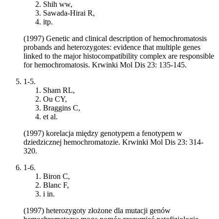
Shih ww,
Sawada-Hirai R,
itp.
(1997) Genetic and clinical description of hemochromatosis
probands and heterozygotes: evidence that multiple genes
linked to the major histocompatibility complex are responsible
for hemochromatosis. Krwinki Mol Dis 23: 135-145.
1-5.
Sham RL,
Ou CY,
Braggins C,
et al.
(1997) korelacja między genotypem a fenotypem w
dziedzicznej hemochromatozie. Krwinki Mol Dis 23: 314-
320.
1-6.
Biron C,
Blanc F,
i in.
(1997) heterozygoty złożone dla mutacji genów