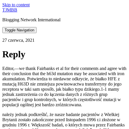
Skip to content
TJMBB
Blogging Network International
Toggle Navigation
27 czerwca, 2021
Reply
Editor,—we thank Fairbanks et al for their comments and agree with
their conclusion that the h63d mutation may be associated with iron
akumulation. Potwierdza to niedawne odkrycie, że białko HFE z
mutacją H63D nie zmniejsza powinowactwa transferryny do jego
receptora w taki sam sposób, jak białko typu dzikiego.1-1 mamy
jednak zastrzeżenia co do łączenia danych z różnych grup
pacjentów i grup kontrolnych, w których częstotliwość mutacji w
populacji ogólnej jest bardzo zróżnicowana.
należy jednak podkreślić, że nasze badanie pacjentów z Wielkiej
Brytanii zostało zakończone przed listopadem 1996 r.i złożone w
grudniu 1996 r. Większość badań, o których mowa przez Fairbanks