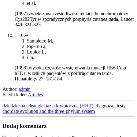
et al.
(1997) zwiększona częstotliwość mutacji hemochromatozy
Cys282Tyr w sporadycznych porphyria cutanea tarda. Lancet
349: 321-323.
1-10.↵
Sampietro M,
Piperno a,
Lupica L,
i in.
(1998) wysoka częstość występowania mutacji His63Asp
hFE u włoskich pacjentów z porfirią cutanea tarda.
Hepatology 27: 181-184.
Author:
admin
Filed Under:
Articles
dziedziczna teleangiektazja krwotoczna (HHT): diagnoza i testy
chordate evolution and the three-phylum system
Dodaj komentarz