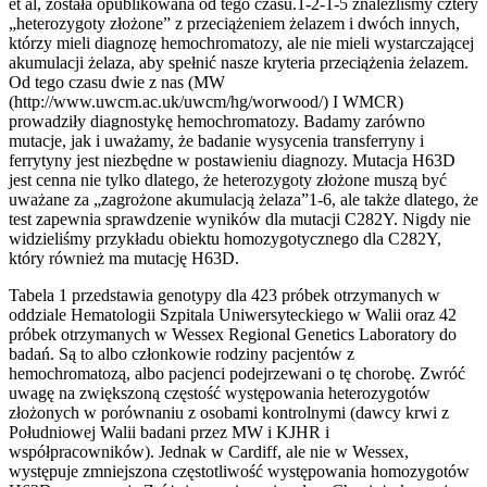
et al, została opublikowana od tego czasu.1-2-1-5 znaleźliśmy cztery
„heterozygoty złożone” z przeciążeniem żelazem i dwóch innych,
którzy mieli diagnozę hemochromatozy, ale nie mieli wystarczającej
akumulacji żelaza, aby spełnić nasze kryteria przeciążenia żelazem.
Od tego czasu dwie z nas (MW
(http://www.uwcm.ac.uk/uwcm/hg/worwood/) I WMCR)
prowadziły diagnostykę hemochromatozy. Badamy zarówno
mutacje, jak i uważamy, że badanie wysycenia transferryny i
ferrytyny jest niezbędne w postawieniu diagnozy. Mutacja H63D
jest cenna nie tylko dlatego, że heterozygoty złożone muszą być
uważane za „zagrożone akumulacją żelaza”1-6, ale także dlatego, że
test zapewnia sprawdzenie wyników dla mutacji C282Y. Nigdy nie
widzieliśmy przykładu obiektu homozygotycznego dla C282Y,
który również ma mutację H63D.
Tabela 1 przedstawia genotypy dla 423 próbek otrzymanych w
oddziale Hematologii Szpitala Uniwersyteckiego w Walii oraz 42
próbek otrzymanych w Wessex Regional Genetics Laboratory do
badań. Są to albo członkowie rodziny pacjentów z
hemochromatozą, albo pacjenci podejrzewani o tę chorobę. Zwróć
uwagę na zwiększoną częstość występowania heterozygotów
złożonych w porównaniu z osobami kontrolnymi (dawcy krwi z
Południowej Walii badani przez MW i KJHR i
współpracowników). Jednak w Cardiff, ale nie w Wessex,
występuje zmniejszona częstotliwość występowania homozygotów