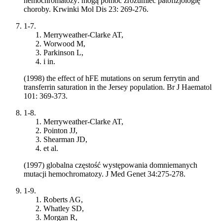
hemochromatozy: mogą pomóc zrozumieć patofizjologię
choroby. Krwinki Mol Dis 23: 269-276.
1-7.
Merryweather-Clarke AT,
Worwood M,
Parkinson L,
i in.
(1998) the effect of hFE mutations on serum ferrytin and
transferrin saturation in the Jersey population. Br J Haematol
101: 369-373.
1-8.
Merryweather-Clarke AT,
Pointon JJ,
Shearman JD,
et al.
(1997) globalna częstość występowania domniemanych
mutacji hemochromatozy. J Med Genet 34:275-278.
1-9.
Roberts AG,
Whatley SD,
Morgan R,