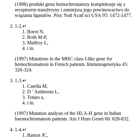
(1998) produkt genu hemochromatozy kompleksuje się z
receptorem transferyny i zmniejsza jego powinowactwo do
wiązania ligandów. Proc Natl Acad sci USA 95: 1472-1477.
1-2.↵
Borot N,
Roth M-P,
Malfroy L,
i in.
(1997) Mutations in the MHC class I-like gene for
hemochromatosis in French patients. Immunogenetyka 45:
320-324.
1-3.↵
Carella M,
D ’ Ambrosio L,
Totaro a,
i in.
(1997) Mutation analysis of the HLA-H gene in Italian
haemochromatosis patients. Am J Hum Genet 60: 828-832.
1-4.↵
Barton JC,