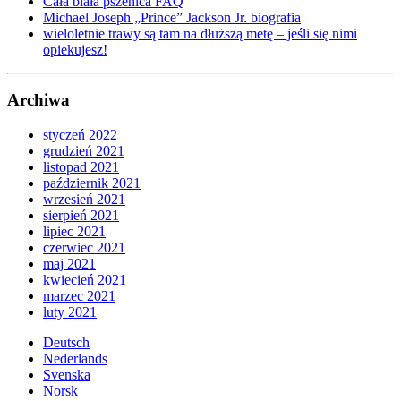
Cała biała pszenica FAQ
Michael Joseph „Prince” Jackson Jr. biografia
wieloletnie trawy są tam na dłuższą metę – jeśli się nimi
opiekujesz!
Archiwa
styczeń 2022
grudzień 2021
listopad 2021
październik 2021
wrzesień 2021
sierpień 2021
lipiec 2021
czerwiec 2021
maj 2021
kwiecień 2021
marzec 2021
luty 2021
Deutsch
Nederlands
Svenska
Norsk