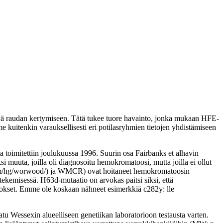
tyä raudan kertymiseen. Tätä tukee tuore havainto, jonka mukaan HFE-
mme kuitenkin varauksellisesti eri potilasryhmien tietojen yhdistämiseen
toimitettiin joulukuussa 1996. Suurin osa Fairbanks et alhavin
si muuta, joilla oli diagnosoitu hemokromatoosi, mutta joilla ei ollut
uwcm/hg/worwood/) ja WMCR) ovat hoitaneet hemokromatoosin
tekemisessä. H63d-mutaatio on arvokas paitsi siksi, että
 tulokset. Emme ole koskaan nähneet esimerkkiä c282y: lle
atu Wessexin alueelliseen genetiikan laboratorioon testausta varten.