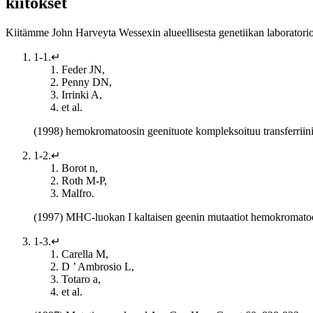
kiitokset
Kiitämme John Harveyta Wessexin alueellisesta genetiikan laboratoriost
1-1.↵
Feder JN,
Penny DN,
Irrinki A,
et al.
(1998) hemokromatoosin geenituote kompleksoituu transferriinir
1-2.↵
Borot n,
Roth M-P,
Malfro.
(1997) MHC-luokan I kaltaisen geenin mutaatiot hemokromatoos
1-3.↵
Carella M,
D ’ Ambrosio L,
Totaro a,
et al.