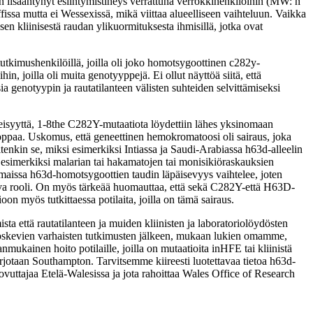
n lisääntynyt esiintymistiheys verrattuna verrokkihenkilöihin (MW: n
issa mutta ei Wessexissä, mikä viittaa alueelliseen vaihteluun. Vaikka
kliinisestä raudan ylikuormituksesta ihmisillä, jotka ovat
-tutkimushenkilöillä, joilla oli joko homotsygoottinen c282y-
n, joilla oli muita genotyyppejä. Ei ollut näyttöä siitä, että
ia genotyypin ja rautatilanteen välisten suhteiden selvittämiseksi
eisyyttä, 1-8the C282Y-mutaatiota löydettiin lähes yksinomaan
ooppaa. Uskomus, että geneettinen hemokromatoosi oli sairaus, joka
itenkin se, miksi esimerkiksi Intiassa ja Saudi-Arabiassa h63d-alleelin
n esimerkiksi malarian tai hakamatojen tai monisikiöraskauksien
maissa h63d-homotsygoottien taudin läpäisevyys vaihtelee, joten
ttava rooli. On myös tärkeää huomauttaa, että sekä C282Y-että H63D-
on myös tutkittaessa potilaita, joilla on tämä sairaus.
a että rautatilanteen ja muiden kliinisten ja laboratoriolöydösten
ä koskevien varhaisten tutkimusten jälkeen, mukaan lukien omamme,
anmukainen hoito potilaille, joilla on mutaatioita inHFE tai kliinistä
tarjotaan Southampton. Tarvitsemme kiireesti luotettavaa tietoa h63d-
ovuttajaa Etelä-Walesissa ja jota rahoittaa Wales Office of Research