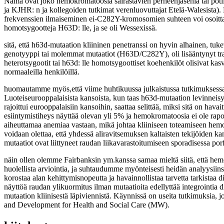
Nämä ovat joko hemokromatoosia sairastavien perheenjäseniä tai potila
ja KJHR: n ja kollegoiden tutkimat verenluovuttajat Etelä-Walesista).
frekvenssien ilmaiseminen ei-C282Y-kromosomien suhteen voi osoittaa
homotsygootteja H63D: lle, ja se oli Wessexissä.
sitä, että h63d-mutaation kliininen penetranssi on hyvin alhainen, tuke
genotyyppi tai molemmat mutaatiot (H63D/C282Y), oli lisääntynyt transfer
heterotsygootit tai h63d: lle homotsygoottiset koehenkilöt olisivat kas
normaaleilla henkilöillä.
huomautamme myös,että viime huhtikuussa julkaistussa tutkimuksessa,
Luoteiseurooppalaisista kansoista, kun taas h63d-mutaation levinneis
rajoittui eurooppalaisiin kansoihin, saattaa selittää, miksi sitä on ha
esiintymistiheys näyttää olevan yli 5% ja hemokromatoosia ei ole rapor
aiheuttamaa anemiaa vastaan, mikä johtaa kliiniseen toteamiseen hemo
voidaan olettaa, että yhdessä aliravitsemuksen kaltaisten tekijöiden 
mutaatiot ovat liittyneet raudan liikavarastoitumiseen sporadisessa por
näin ollen olemme Fairbanksin ym.kanssa samaa mieltä siitä, että hemok
huolellista arviointia, ja suhtaudumme myönteisesti heidän analyysii
korostaa alan kehittymisnopeutta ja havainnollistaa tarvetta tarkistaa d
näyttöä raudan ylikuormitus ilman mutaatioita edellyttää integrointia d
mutaation kliinisestä läpiviennistä. Käynnissä on useita tutkimuksia, 
and Development for Health and Social Care (MW).