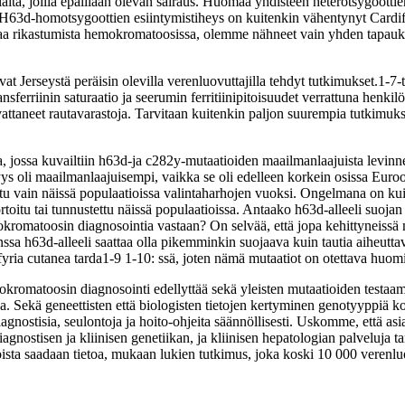
ita, joilla epäillään olevan sairaus. Huomaa yhdisteen heterotsygoottie
 H63d-homotsygoottien esiintymistiheys on kuitenkin vähentynyt Cardiff
 rikastumista hemokromatoosissa, olemme nähneet vain yhden tapauksen 
vat Jerseystä peräisin olevilla verenluovuttajilla tehdyt tutkimukset.1-7
riinin saturaatio ja seerumin ferritiinipitoisuudet verrattuna henkilöihi
vattaneet rautavarastoja. Tarvitaan kuitenkin paljon suurempia tutkimuks
 jossa kuvailtiin h63d-ja c282y-mutaatioiden maailmanlaajuista levinn
yys oli maailmanlaajuisempi, vaikka se oli edelleen korkein osissa Eur
vaittu vain näissä populaatioissa valintaharhojen vuoksi. Ongelmana on ku
toitu tai tunnustettu näissä populaatioissa. Antaako h63d-alleeli suoja
kromatoosin diagnosointia vastaan? On selvää, että jopa kehittyneissä 
kanssa h63d-alleeli saattaa olla pikemminkin suojaava kuin tautia aiheu
fyria cutanea tarda1-9 1-10: ssä, joten nämä mutaatiot on otettava huomio
romatoosin diagnosointi edellyttää sekä yleisten mutaatioiden testaamist
nsa. Sekä geneettisten että biologisten tietojen kertyminen genotyyppi
iagnostisia, seulontoja ja hoito-ohjeita säännöllisesti. Uskomme, että asi
iagnostisen ja kliinisen genetiikan, ja kliinisen hepatologian palveluja 
joista saadaan tietoa, mukaan lukien tutkimus, joka koski 10 000 verenlu