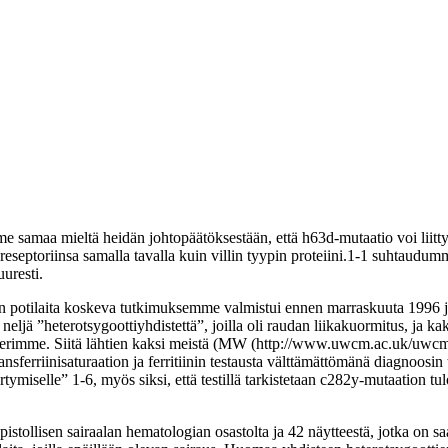
me samaa mieltä heidän johtopäätöksestään, että h63d-mutaatio voi liit
ia reseptoriinsa samalla tavalla kuin villin tyypin proteiini.1-1 suhtaudu
uuresti.
potilaita koskeva tutkimuksemme valmistui ennen marraskuuta 1996 ja 
ljä ”heterotsygoottiyhdistettä”, joilla oli raudan liikakuormitus, ja kak
kriteerimme. Siitä lähtien kaksi meistä (MW (http://www.uwcm.ac.uk/
erriinisaturaation ja ferritiinin testausta välttämättömänä diagnoosin 
ertymiselle” 1-6, myös siksi, että testillä tarkistetaan c282y-mutaation
istollisen sairaalan hematologian osastolta ja 42 näytteestä, jotka on sa