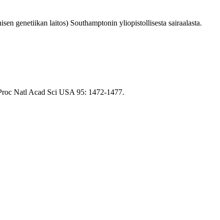
en genetiikan laitos) Southamptonin yliopistollisesta sairaalasta.
n. Proc Natl Acad Sci USA 95: 1472-1477.