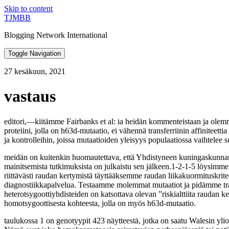
Skip to content
TJMBB
Blogging Network International
Toggle Navigation
27 kesäkuun, 2021
vastaus
editori,—kiitämme Fairbanks et al: ia heidän kommenteistaan ja olem
proteiini, jolla on h63d-mutaatio, ei vähennä transferriinin affiniteett
ja kontrolleihin, joissa mutaatioiden yleisyys populaatiossa vaihtelee s
meidän on kuitenkin huomautettava, että Yhdistyneen kuningaskunnan 
mainitsemista tutkimuksista on julkaistu sen jälkeen.1-2-1-5 löysimme ne
riittävästi raudan kertymistä täyttääksemme raudan liikakuormitus
diagnostiikkapalvelua. Testaamme molemmat mutaatiot ja pidämme transf
heterotsygoottiyhdisteiden on katsottava olevan ”riskialttiita raudan k
homotsygoottisesta kohteesta, jolla on myös h63d-mutaatio.
taulukossa 1 on genotyypit 423 näytteestä, jotka on saatu Walesin yliop