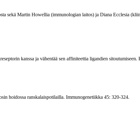
a sekä Martin Howellia (immunologian laitos) ja Diana Ecclesia (kliinis
eseptorin kanssa ja vähentää sen affiniteettia ligandien sitoutumisee
in hoidossa ranskalaispotilailla. Immunogenetiikka 45: 320-324.