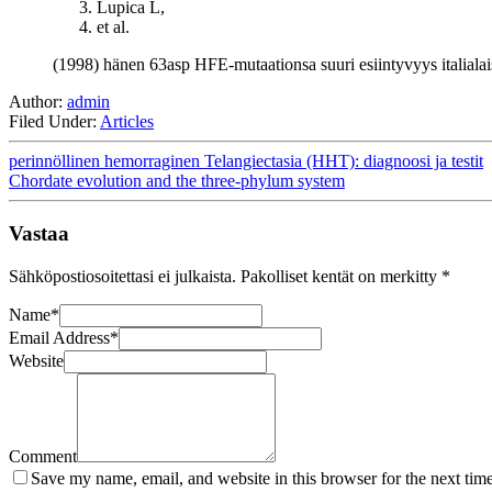
Lupica L,
et al.
(1998) hänen 63asp HFE-mutaationsa suuri esiintyvyys italialais
Author:
admin
Filed Under:
Articles
perinnöllinen hemorraginen Telangiectasia (HHT): diagnoosi ja testit
Chordate evolution and the three-phylum system
Vastaa
Sähköpostiosoitettasi ei julkaista.
Pakolliset kentät on merkitty
*
Name
*
Email Address
*
Website
Comment
Save my name, email, and website in this browser for the next tim