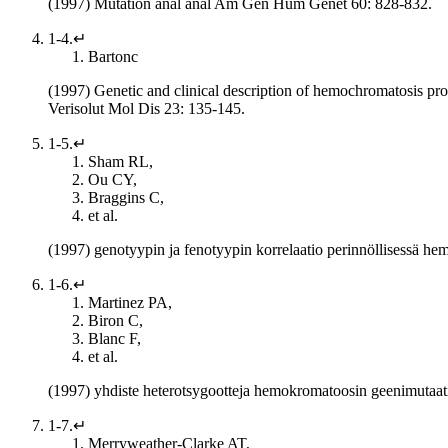
(1997) Mutation anal anal Am Gen Hum Genet 60: 828-832.
1-4.↵
Bartonc
(1997) Genetic and clinical description of hemochromatosis pro
Verisolut Mol Dis 23: 135-145.
1-5.↵
Sham RL,
Ou CY,
Braggins C,
et al.
(1997) genotyypin ja fenotyypin korrelaatio perinnöllisessä h
1-6.↵
Martinez PA,
Biron C,
Blanc F,
et al.
(1997) yhdiste heterotsygootteja hemokromatoosin geenimutaati
1-7.↵
Merryweather-Clarke AT,