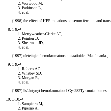
Worwood M,
Parkinson L,
et al.
(1998) the effect of HFE mutations on serum ferritiini and trans
1-8.↵
Merryweather-Clarke AT,
Pointon JJ,
Shearman JD,
et al.
(1997) oletettujen hemokromatoosimutaatioiden Maailmanlaaju
1-9.↵
Roberts AG,
Whatley SD,
Morgan R,
et al.
(1997) lisääntynyt hemokromatoosi Cys282Tyr-mutaation esiinty
1-10.↵
Sampietro M,
Piperno A,