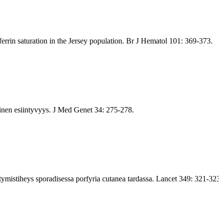
ferrin saturation in the Jersey population. Br J Hematol 101: 369-373.
inen esiintyvyys. J Med Genet 34: 275-278.
mistiheys sporadisessa porfyria cutanea tardassa. Lancet 349: 321-32