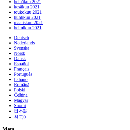
heinäkuu 2021
kesäkuu 2021
toukokuu 2021
huhtikuu 2021
maaliskuu 2021
helmikuu 2021
Deutsch
Nederlands
Svenska
Norsk
Dansk
Español
Français
Português
Italiano
Română
Polski
Čeština
Magyar
Suomi
日本語
한국어
Meta