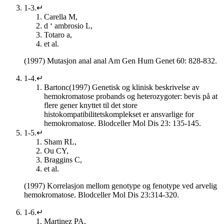
1-3.↵
Carella M,
d ‘ ambrosio L,
Totaro a,
et al.
(1997) Mutasjon anal anal Am Gen Hum Genet 60: 828-832.
1-4.↵
Bartonc(1997) Genetisk og klinisk beskrivelse av
hemokromatose probands og heterozygoter: bevis på at
flere gener knyttet til det store
histokompatibilitetskomplekset er ansvarlige for
hemokromatose. Blodceller Mol Dis 23: 135-145.
1-5.↵
Sham RL,
Ou CY,
Braggins C,
et al.
(1997) Korrelasjon mellom genotype og fenotype ved arvelig
hemokromatose. Blodceller Mol Dis 23:314-320.
1-6.↵
Martinez PA,