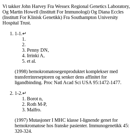
Vi takker John Harvey Fra Wessex Regional Genetics Laboratory,
Og Martin Howell (Institutt For Immunologi) Og Diana Eccles
(Institutt For Klinisk Genetikk) Fra Southampton University
Hospital Trust.
1-1.↵
Penny DN,
Irrinki A,
et al.
(1998) hemokromatosegenproduktet komplekser med
transferrinreseptoren og senker dens affinitet for
ligandbinding. Proc Natl Acad Sci USA 95:1472-1477.
1-2.↵
Borot n,
Roth M-P,
Malfro.
(1997) Mutasjoner I MHC klasse I-lignende genet for
hemokromatose hos franske pasienter. Immunogenetikk 45:
320-324.