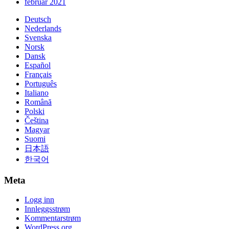
februar 2021
Deutsch
Nederlands
Svenska
Norsk
Dansk
Español
Français
Português
Italiano
Română
Polski
Čeština
Magyar
Suomi
日本語
한국어
Meta
Logg inn
Innleggsstrøm
Kommentarstrøm
WordPress.org