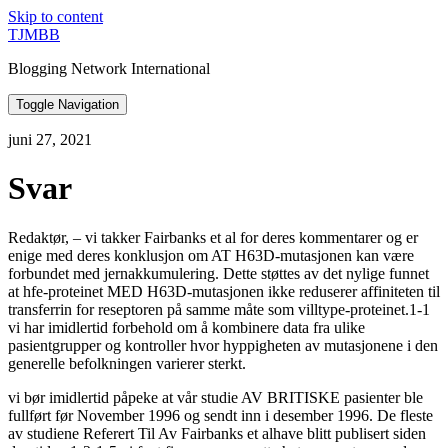
Skip to content
TJMBB
Blogging Network International
Toggle Navigation
juni 27, 2021
Svar
Redaktør, – vi takker Fairbanks et al for deres kommentarer og er
enige med deres konklusjon om AT H63D-mutasjonen kan være
forbundet med jernakkumulering. Dette støttes av det nylige funnet
at hfe-proteinet MED H63D-mutasjonen ikke reduserer affiniteten til
transferrin for reseptoren på samme måte som villtype-proteinet.1-1
vi har imidlertid forbehold om å kombinere data fra ulike
pasientgrupper og kontroller hvor hyppigheten av mutasjonene i den
generelle befolkningen varierer sterkt.
vi bør imidlertid påpeke at vår studie AV BRITISKE pasienter ble
fullført før November 1996 og sendt inn i desember 1996. De fleste
av studiene Referert Til Av Fairbanks et alhave blitt publisert siden