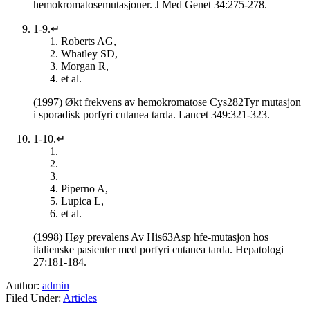
hemokromatosemutasjoner. J Med Genet 34:275-278.
1-9.↵
Roberts AG,
Whatley SD,
Morgan R,
et al.
(1997) Økt frekvens av hemokromatose Cys282Tyr mutasjon
i sporadisk porfyri cutanea tarda. Lancet 349:321-323.
1-10.↵
Piperno A,
Lupica L,
et al.
(1998) Høy prevalens Av His63Asp hfe-mutasjon hos
italienske pasienter med porfyri cutanea tarda. Hepatologi
27:181-184.
Author:
admin
Filed Under:
Articles