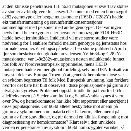
at den kliniske penetransen TIL h63d-mutasjonen er svært lav støttes
av studier av blodgivere fra Jersey.1-7 emner med enten homozygot
c282y-genotype eller begge mutasjonene (H63D / C282Y) hadde
økt transferrinmetning og serumferritinkonsentrasjoner
sammenlignet med personer med andre genotyper. Det var ingen
bevis for at heterozygoter eller personer homozygote FOR H63D
hadde hevet jernbutikker. Imidlertid vil mye større studier være
nødvendig for å etablere forhold mellom genotype og jernstatus hos
normale personer.Vi vil også påpeke at I en studie publisert i April i
fjor som beskriver den globale prevalensen AV h63d-og C282Y-
mutasjonene, var 1-8c282y-mutasjonen nesten utelukkende funnet
hos folk Av Nordvesteuropeisk opprinnelse, mens H63D-
mutasjonen hadde en mer global fordeling, selv om DEN fortsatt var
høyest i deler av Europa. Troen på at genetisk hemokromatose var
en sykdom begrenset Til folk Med Europeisk utvinning, kan forklare
hvorfor det bare har blitt observert i disse populasjonene på grunn av
utvalgsforstyrrelser. Problemet oppstår imidlertid på hvorfor h63d-
allelfrekvensen på Steder som India og Saudi-Arabia synes å være
over 5%, og hemokromatose har ikke blitt rapportert eller anerkjent i
disse populasjonene. Gir h63d-allelet beskyttelse mot anemi på
grunn av sykdommer som malaria eller hakeorm, eller anemi på
grunn av flere graviditeter, og gir dermed en klinisk forspenning mot
diagnostisering av hemokromatose? Klart selv i den utviklede
verden er penetransen av sykdom I h63d homozygoter variabel, så