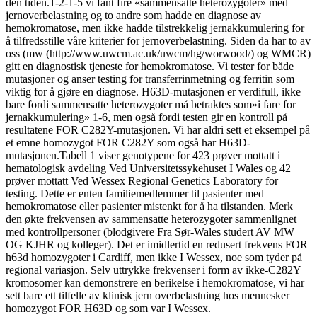
den tiden.1-2-1-5 vi fant fire «sammensatte heterozygoter» med
jernoverbelastning og to andre som hadde en diagnose av
hemokromatose, men ikke hadde tilstrekkelig jernakkumulering for
å tilfredsstille våre kriterier for jernoverbelastning. Siden da har to av
oss (mw (http://www.uwcm.ac.uk/uwcm/hg/worwood/) og WMCR)
gitt en diagnostisk tjeneste for hemokromatose. Vi tester for både
mutasjoner og anser testing for transferrinmetning og ferritin som
viktig for å gjøre en diagnose. H63D-mutasjonen er verdifull, ikke
bare fordi sammensatte heterozygoter må betraktes som»i fare for
jernakkumulering» 1-6, men også fordi testen gir en kontroll på
resultatene FOR C282Y-mutasjonen. Vi har aldri sett et eksempel på
et emne homozygot FOR C282Y som også har H63D-
mutasjonen.Tabell 1 viser genotypene for 423 prøver mottatt i
hematologisk avdeling Ved Universitetssykehuset I Wales og 42
prøver mottatt Ved Wessex Regional Genetics Laboratory for
testing. Dette er enten familiemedlemmer til pasienter med
hemokromatose eller pasienter mistenkt for å ha tilstanden. Merk
den økte frekvensen av sammensatte heterozygoter sammenlignet
med kontrollpersoner (blodgivere Fra Sør-Wales studert AV MW
OG KJHR og kolleger). Det er imidlertid en redusert frekvens FOR
h63d homozygoter i Cardiff, men ikke I Wessex, noe som tyder på
regional variasjon. Selv uttrykke frekvenser i form av ikke-C282Y
kromosomer kan demonstrere en berikelse i hemokromatose, vi har
sett bare ett tilfelle av klinisk jern overbelastning hos mennesker
homozygot FOR H63D og som var I Wessex.