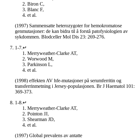
Biron C,
Blanc F,
et al.
(1997) Sammensatte heterozygoter for hemokromatose
genmutasjoner: de kan bidra til å forstå patofysiologien av
sykdommen. Blodceller Mol Dis 23: 269-276.
1-7.↵
Merryweather-Clarke AT,
Worwood M,
Parkinson L,
et al.
(1998) effekten AV hfe-mutasjoner på serumferritin og
transferrinmetning i Jersey-populasjonen. Br J Haematol 101:
369-373.
1-8.↵
Merryweather-Clarke AT,
Pointon JJ,
Shearman JD,
et al.
(1997) Global prevalens av antatte