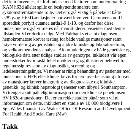
det kan forventes at I forbindelse med faktorer som underernæring
KAN h63d allelet spille en beskyttende snarere enn
sykdomsfremkallende rolle. Det er også viktig å påpeke at både
c282y-og H63D-mutasjoner har vært involvert i jernoverskudd i
sporadisk porfyri cutanea tarda1-9 1-10, og derfor bør disse
mutasjonene også vurderes når man studerer pasienter med denne
tilstanden.Vi er derfor enige Med Fairbanks et al at diagnosen
hemokromatose krever testing for både vanlige mutasjoner samt
nøye vurdering av jernstatus og andre kliniske og laboratoriefunn,
og velkommen deres analyse. Akkumuleringen av både genetiske og
biologiske data etter tidlige studier av genotype, inkludert vår egen,
understreker hvor raskt feltet utvikler seg og illustrerer behovet for
regelmessig revisjon av diagnostikk, screening og
ledelsesretningslinjer. Vi mener at riktig behandling av pasienter med
mutasjoner inHFE eller klinisk bevis for jern overbelastning i fravær
av mutasjoner krever integrering av diagnostiske og kliniske
genetikk, og klinisk hepatologi tjenester som tilbys I Southampton.
Vi trenger akutt pålitelig informasjon om den kliniske penetransen
AV h63d-mutasjonen. Det er en rekke studier pågår som vil gi
informasjon om dette, inkludert en studie av 10 000 blodgivere I
Sør-Wales finansiert av Wales Office Of Research and Development
For Health And Social Care (Mw).
Takk