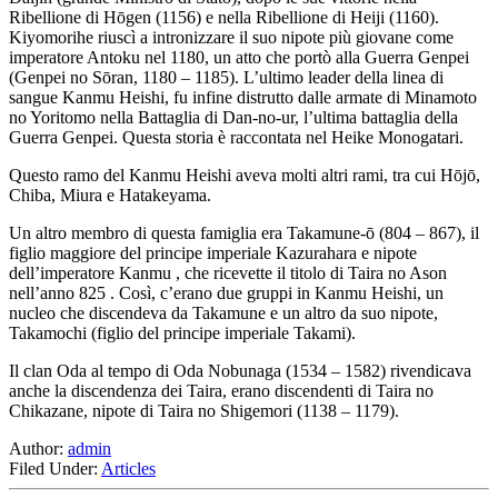
Ribellione di Hōgen (1156) e nella Ribellione di Heiji (1160).
Kiyomorihe riuscì a intronizzare il suo nipote più giovane come
imperatore Antoku nel 1180, un atto che portò alla Guerra Genpei
(Genpei no Sōran, 1180 – 1185). L’ultimo leader della linea di
sangue Kanmu Heishi, fu infine distrutto dalle armate di Minamoto
no Yoritomo nella Battaglia di Dan-no-ur, l’ultima battaglia della
Guerra Genpei. Questa storia è raccontata nel Heike Monogatari.
Questo ramo del Kanmu Heishi aveva molti altri rami, tra cui Hōjō,
Chiba, Miura e Hatakeyama.
Un altro membro di questa famiglia era Takamune-ō (804 – 867), il
figlio maggiore del principe imperiale Kazurahara e nipote
dell’imperatore Kanmu , che ricevette il titolo di Taira no Ason
nell’anno 825 . Così, c’erano due gruppi in Kanmu Heishi, un
nucleo che discendeva da Takamune e un altro da suo nipote,
Takamochi (figlio del principe imperiale Takami).
Il clan Oda al tempo di Oda Nobunaga (1534 – 1582) rivendicava
anche la discendenza dei Taira, erano discendenti di Taira no
Chikazane, nipote di Taira no Shigemori (1138 – 1179).
Author:
admin
Filed Under:
Articles