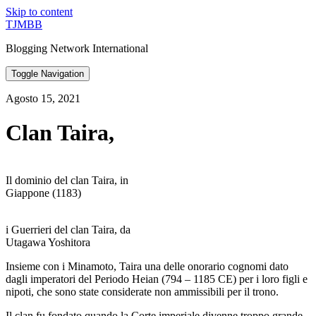
Skip to content
TJMBB
Blogging Network International
Toggle Navigation
Agosto 15, 2021
Clan Taira,
Il dominio del clan Taira, in
Giappone (1183)
i Guerrieri del clan Taira, da
Utagawa Yoshitora
Insieme con i Minamoto, Taira una delle onorario cognomi dato
dagli imperatori del Periodo Heian (794 – 1185 CE) per i loro figli e
nipoti, che sono state considerate non ammissibili per il trono.
Il clan fu fondato quando la Corte imperiale divenne troppo grande,