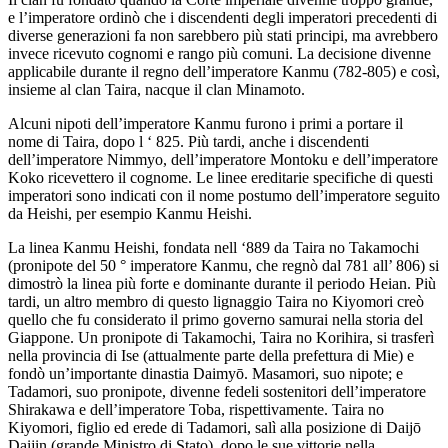
e l’imperatore ordinò che i discendenti degli imperatori precedenti di
diverse generazioni fa non sarebbero più stati principi, ma avrebbero
invece ricevuto cognomi e rango più comuni. La decisione divenne
applicabile durante il regno dell’imperatore Kanmu (782-805) e così,
insieme al clan Taira, nacque il clan Minamoto.
Alcuni nipoti dell’imperatore Kanmu furono i primi a portare il
nome di Taira, dopo l ‘ 825. Più tardi, anche i discendenti
dell’imperatore Nimmyo, dell’imperatore Montoku e dell’imperatore
Koko ricevettero il cognome. Le linee ereditarie specifiche di questi
imperatori sono indicati con il nome postumo dell’imperatore seguito
da Heishi, per esempio Kanmu Heishi.
La linea Kanmu Heishi, fondata nell ‘889 da Taira no Takamochi
(pronipote del 50 ° imperatore Kanmu, che regnò dal 781 all’ 806) si
dimostrò la linea più forte e dominante durante il periodo Heian. Più
tardi, un altro membro di questo lignaggio Taira no Kiyomori creò
quello che fu considerato il primo governo samurai nella storia del
Giappone. Un pronipote di Takamochi, Taira no Korihira, si trasferì
nella provincia di Ise (attualmente parte della prefettura di Mie) e
fondò un’importante dinastia Daimyō. Masamori, suo nipote; e
Tadamori, suo pronipote, divenne fedeli sostenitori dell’imperatore
Shirakawa e dell’imperatore Toba, rispettivamente. Taira no
Kiyomori, figlio ed erede di Tadamori, salì alla posizione di Daijō
Daijin (grande Ministro di Stato), dopo le sue vittorie nella