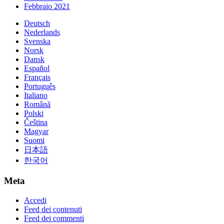
Febbraio 2021
Deutsch
Nederlands
Svenska
Norsk
Dansk
Español
Français
Português
Italiano
Română
Polski
Čeština
Magyar
Suomi
日本語
한국어
Meta
Accedi
Feed dei contenuti
Feed dei commenti