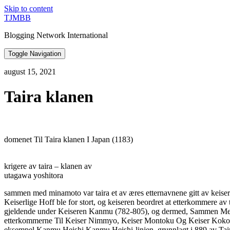
Skip to content
TJMBB
Blogging Network International
Toggle Navigation
august 15, 2021
Taira klanen
domenet Til Taira klanen I Japan (1183)
krigere av taira – klanen av
utagawa yoshitora
sammen med minamoto var taira et av æres etternavnene gitt av keisern
Keiserlige Hoff ble for stort, og keiseren beordret at etterkommere av t
gjeldende under Keiseren Kanmu (782-805), og dermed, Sammen Med T
etterkommerne Til Keiser Nimmyo, Keiser Montoku Og Keiser Koko også e
eksempel Kanmu Heishi.Kanmu Heishi-linjen, grunnlagt i 889 av Tair