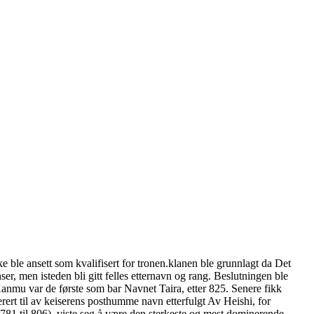
 ble ansett som kvalifisert for tronen.klanen ble grunnlagt da Det
ser, men isteden bli gitt felles etternavn og rang. Beslutningen ble
u var de første som bar Navnet Taira, etter 825. Senere fikk
ert til av keiserens posthumme navn etterfulgt Av Heishi, for
1 til 806), viste seg å være den sterkeste og mest dominerende