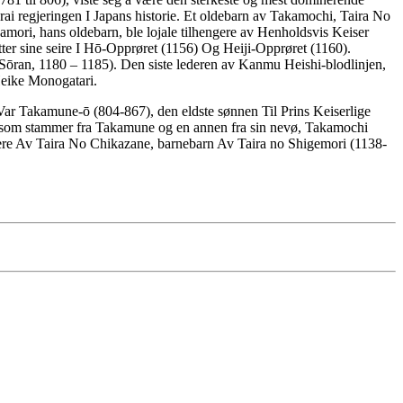
ai regjeringen I Japans historie. Et oldebarn av Takamochi, Taira No
damori, hans oldebarn, ble lojale tilhengere av Henholdsvis Keiser
tter sine seire I Hō-Opprøret (1156) Og Heiji-Opprøret (1160).
 Sōran, 1180 – 1185). Den siste lederen av Kanmu Heishi-blodlinjen,
 Heike Monogatari.
r Takamune-ō (804-867), den eldste sønnen Til Prins Keiserlige
e som stammer fra Takamune og en annen fra sin nevø, Takamochi
ere Av Taira No Chikazane, barnebarn Av Taira no Shigemori (1138-