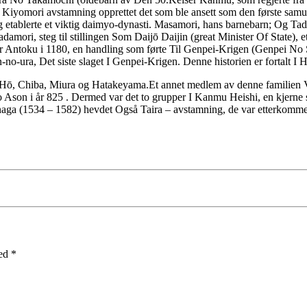
Kiyomori avstamning opprettet det som ble ansett som den første samur
 og etablerte et viktig daimyo-dynasti. Masamori, hans barnebarn; Og Ta
ori, steg til stillingen Som Daijō Daijin (great Minister Of State), e
ser Antoku i 1180, en handling som førte Til Genpei-Krigen (Genpei No
-no-ura, Det siste slaget I Genpei-Krigen. Denne historien er fortalt I
Hō, Chiba, Miura og Hatakeyama.Et annet medlem av denne familien Va
o Ason i år 825 . Dermed var det to grupper I Kanmu Heishi, en kjern
naga (1534 – 1582) hevdet Også Taira – avstamning, de var etterkomm
med
*