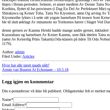
linjen i Heian-perioden. Seinere, et annet medlem Av Denne Taira No 
Korihira, flyttet til Ise-provinsen (i Dag En Del Av Prefekturet Mie)
Shirakawa og Keiser Toba. Taira No Kiyomori, sønn Og arving Av Tadam
Kiyomorihe lyktes i å sette sitt yngste barnebarn På tronen Som Kei
ble til slutt ødelagt Av minamoto no Yoritomos hærer i Slaget Ved Dan
denne grenen av Kanmu Heishi hadde mange andre grener, inkludert 
Kazurahara og barnebarn Av Keiser Kanmu, som fikk tittelen Taira n
(sønn Av Keiserlig Prins Takami).Oda-klanen på tiden Til Oda Nobu
1179).
Author:
admin
Filed Under:
Articles
Hvor har alle sport quads gått?
Armin van Buuren At Echostage – 10.5.18
Legg igjen en kommentar
Din e-postadresse vil ikke bli publisert.
Obligatoriske felt er merket 
Name
*
Email Address
*
Website