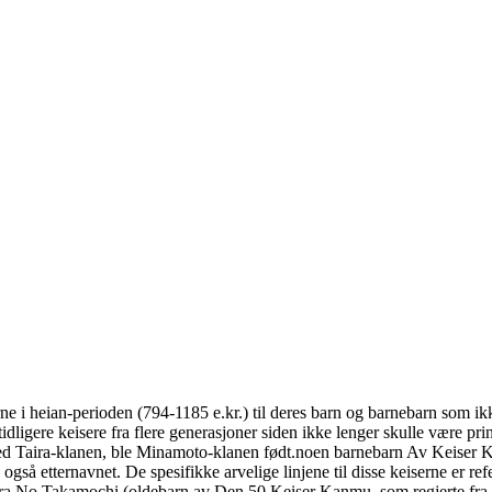
e i heian-perioden (794-1185 e.kr.) til deres barn og barnebarn som ikke
idligere keisere fra flere generasjoner siden ikke lenger skulle være prin
aira-klanen, ble Minamoto-klanen født.noen barnebarn Av Keiser Kanm
tternavnet. De spesifikke arvelige linjene til disse keiserne er refer
a No Takamochi (oldebarn av Den 50.Keiser Kanmu, som regjerte fra 78