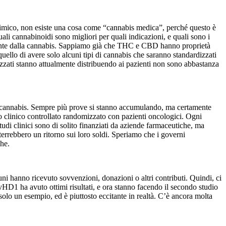
chimico, non esiste una cosa come “cannabis medica”, perché questo è
li cannabinoidi sono migliori per quali indicazioni, e quali sono i
calmente dalla cannabis. Sappiamo già che THC e CBD hanno proprietà
quello di avere solo alcuni tipi di cannabis che saranno standardizzati
izzati stanno attualmente distribuendo ai pazienti non sono abbastanza
lla cannabis. Sempre più prove si stanno accumulando, ma certamente
 clinico controllato randomizzato con pazienti oncologici. Ogni
studi clinici sono di solito finanziati da aziende farmaceutiche, ma
errebbero un ritorno sui loro soldi. Speriamo che i governi
che.
cuni hanno ricevuto sovvenzioni, donazioni o altri contributi. Quindi, ci
vHD1 ha avuto ottimi risultati, e ora stanno facendo il secondo studio
olo un esempio, ed è piuttosto eccitante in realtà. C’è ancora molta