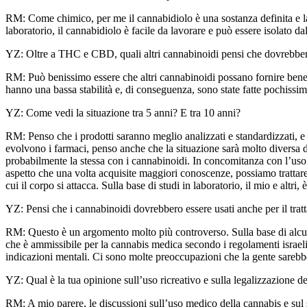
RM: Come chimico, per me il cannabidiolo è una sostanza definita e la
laboratorio, il cannabidiolo è facile da lavorare e può essere isolato d
YZ: Oltre a THC e CBD, quali altri cannabinoidi pensi che dovrebbero
RM: Può benissimo essere che altri cannabinoidi possano fornire ben
hanno una bassa stabilità e, di conseguenza, sono state fatte pochissi
YZ: Come vedi la situazione tra 5 anni? E tra 10 anni?
RM: Penso che i prodotti saranno meglio analizzati e standardizzati, e
evolvono i farmaci, penso anche che la situazione sarà molto diversa da
probabilmente la stessa con i cannabinoidi. In concomitanza con l’uso
aspetto che una volta acquisite maggiori conoscenze, possiamo trattar
cui il corpo si attacca. Sulla base di studi in laboratorio, il mio e altri
YZ: Pensi che i cannabinoidi dovrebbero essere usati anche per il trat
RM: Questo è un argomento molto più controverso. Sulla base di alcune
che è ammissibile per la cannabis medica secondo i regolamenti israel
indicazioni mentali. Ci sono molte preoccupazioni che la gente sarebbe
YZ: Qual è la tua opinione sull’uso ricreativo e sulla legalizzazione d
RM: A mio parere, le discussioni sull’uso medico della cannabis e sul