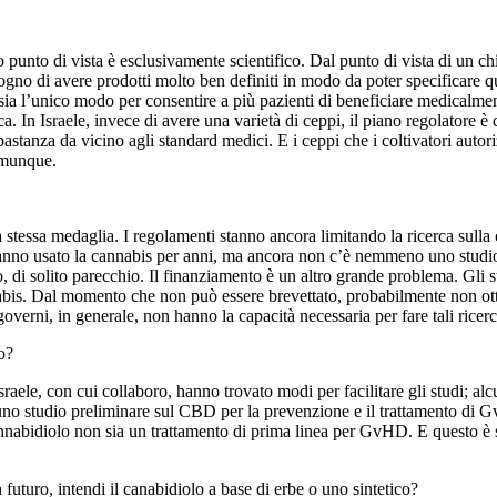
punto di vista è esclusivamente scientifico. Dal punto di vista di un 
o di avere prodotti molto ben definiti in modo da poter specificare qua
esto sia l’unico modo per consentire a più pazienti di beneficiare medi
. In Israele, invece di avere una varietà di ceppi, il piano regolatore è 
stanza da vicino agli standard medici. E i ceppi che i coltivatori autor
comunque.
la stessa medaglia. I regolamenti stanno ancora limitando la ricerca su
hanno usato la cannabis per anni, ma ancora non c’è nemmeno uno studio
ro, di solito parecchio. Il finanziamento è un altro grande problema. Gli 
nabis. Dal momento che non può essere brevettato, probabilmente non ott
overni, in generale, non hanno la capacità necessaria per fare tali ricer
o?
Israele, con cui collaboro, hanno trovato modi per facilitare gli studi; al
uno studio preliminare sul CBD per la prevenzione e il trattamento di G
nnabidiolo non sia un trattamento di prima linea per GvHD. E questo è s
uturo, intendi il canabidiolo a base di erbe o uno sintetico?