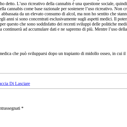
ho detto. L’uso ricreativo della cannabis è una questione sociale, quind
a cannabis come base razionale per sostenere l’uso ricreativo. Non credo
a sia abbassata da un elevato consumo di alcol, ma non ho sentito che st
 degli anni si sono concentrati esclusivamente sugli aspetti medici. Il 
er questo che sono soddisfatto dei recenti sviluppi delle politiche med
za continuerà ad accumulare dati e ne sapremo di più. Mentre l’uso dell
edica che può svilupparsi dopo un trapianto di midollo osseo, in cui il 
ccia Di Lasciare
ntrassegnati
*