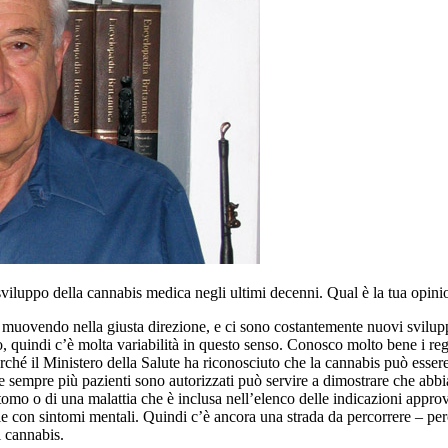
 sviluppo della cannabis medica negli ultimi decenni. Qual è la tua opini
muovendo nella giusta direzione, e ci sono costantemente nuovi svilupp
, quindi c’è molta variabilità in questo senso. Conosco molto bene i reg
erché il Ministero della Salute ha riconosciuto che la cannabis può esse
e sempre più pazienti sono autorizzati può servire a dimostrare che abb
omo o di una malattia che è inclusa nell’elenco delle indicazioni appro
le con sintomi mentali. Quindi c’è ancora una strada da percorrere – per
i cannabis.