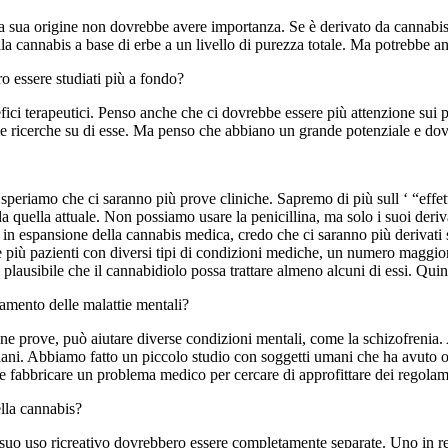
 sua origine non dovrebbe avere importanza. Se è derivato da cannabis 
alla cannabis a base di erbe a un livello di purezza totale. Ma potrebbe an
 essere studiati più a fondo?
efici terapeutici. Penso anche che ci dovrebbe essere più attenzione
me ricerche su di esse. Ma penso che abbiano un grande potenziale e dovr
 speriamo che ci saranno più prove cliniche. Sapremo di più sull ‘ “eff
 quella attuale. Non possiamo usare la penicillina, ma solo i suoi deriva
 in espansione della cannabis medica, credo che ci saranno più derivati
e più pazienti con diversi tipi di condizioni mediche, un numero maggio
, è plausibile che il cannabidiolo possa trattare almeno alcuni di essi. Qui
tamento delle malattie mentali?
 prove, può aiutare diverse condizioni mentali, come la schizofrenia. A
iani. Abbiamo fatto un piccolo studio con soggetti umani che ha avuto ot
 fabbricare un problema medico per cercare di approfittare dei regolamen
ella cannabis?
 suo uso ricreativo dovrebbero essere completamente separate. Uno in re