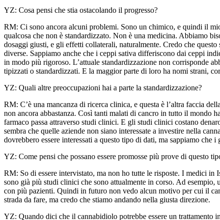
YZ: Cosa pensi che stia ostacolando il progresso?
RM: Ci sono ancora alcuni problemi. Sono un chimico, e quindi il mio 
qualcosa che non è standardizzato. Non è una medicina. Abbiamo bisogn
dosaggi giusti, e gli effetti collaterali, naturalmente. Credo che qu
diverse. Sappiamo anche che i ceppi sativa differiscono dai ceppi indica
in modo più rigoroso. L’attuale standardizzazione non corrisponde abba
tipizzati o standardizzati. E la maggior parte di loro ha nomi strani, 
YZ: Quali altre preoccupazioni hai a parte la standardizzazione?
RM: C’è una mancanza di ricerca clinica, e questa è l’altra faccia del
non ancora abbastanza. Così tanti malati di cancro in tutto il mondo 
farmaco passa attraverso studi clinici. E gli studi clinici costano dena
sembra che quelle aziende non siano interessate a investire nella can
dovrebbero essere interessati a questo tipo di dati, ma sappiamo che i g
YZ: Come pensi che possano essere promosse più prove di questo tip
RM: So di essere intervistato, ma non ho tutte le risposte. I medici in 
sono già più studi clinici che sono attualmente in corso. Ad esempio, 
con più pazienti. Quindi in futuro non vedo alcun motivo per cui il ca
strada da fare, ma credo che stiamo andando nella giusta direzione.
YZ: Quando dici che il cannabidiolo potrebbe essere un trattamento in f