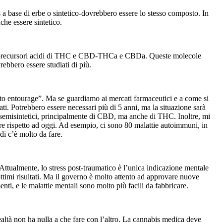
a base di erbe o sintetico-dovrebbero essere lo stesso composto. In
che essere sintetico.
 sui precursori acidi di THC e CBD-THCa e CBDa. Queste molecole
ebbero essere studiati di più.
etto entourage”. Ma se guardiamo ai mercati farmaceutici e a come si
ti. Potrebbero essere necessari più di 5 anni, ma la situazione sarà
 semisintetici, principalmente di CBD, ma anche di THC. Inoltre, mi
re rispetto ad oggi. Ad esempio, ci sono 80 malattie autoimmuni, in
ndi c’è molto da fare.
ttualmente, lo stress post-traumatico è l’unica indicazione mentale
timi risultati. Ma il governo è molto attento ad approvare nuove
ti, e le malattie mentali sono molto più facili da fabbricare.
altà non ha nulla a che fare con l’altro. La cannabis medica deve