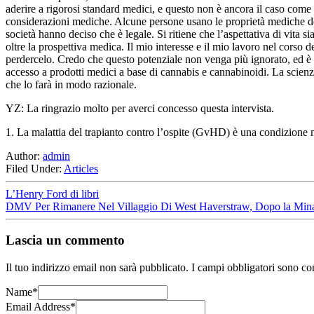
aderire a rigorosi standard medici, e questo non è ancora il caso come 
considerazioni mediche. Alcune persone usano le proprietà mediche dell
società hanno deciso che è legale. Si ritiene che l’aspettativa di vit
oltre la prospettiva medica. Il mio interesse e il mio lavoro nel corso
perdercelo. Credo che questo potenziale non venga più ignorato, ed è p
accesso a prodotti medici a base di cannabis e cannabinoidi. La scien
che lo farà in modo razionale.
YZ: La ringrazio molto per averci concesso questa intervista.
1. La malattia del trapianto contro l’ospite (GvHD) è una condizione m
Author:
admin
Filed Under:
Articles
L’Henry Ford di libri
DMV Per Rimanere Nel Villaggio Di West Haverstraw, Dopo la Mina
Lascia un commento
Il tuo indirizzo email non sarà pubblicato.
I campi obbligatori sono co
Name
*
Email Address
*