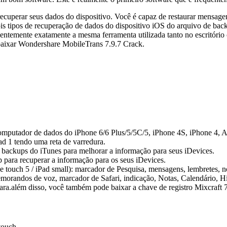
recuperar seus dados do dispositivo. Você é capaz de restaurar mensage
tipos de recuperação de dados do dispositivo iOS do arquivo de backu
entemente exatamente a mesma ferramenta utilizada tanto no escritório
baixar Wondershare MobileTrans 7.9.7 Crack.
computador de dados do iPhone 6/6 Plus/5/5C/5, iPhone 4S, iPhone 4, Ap
ad 1 tendo uma reta de varredura.
 backups do iTunes para melhorar a informação para seus iDevices.
para recuperar a informação para os seus iDevices.
e touch 5 / iPad small): marcador de Pesquisa, mensagens, lembretes, n
emorandos de voz, marcador de Safari, indicação, Notas, Calendário, 
mara.além disso, você também pode baixar a chave de registro Mixcraft
touch.