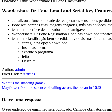
Download Link: Wondershare Dr Fone Crack/Mirror
Wondershare Dr. Fone Email and Serial Key Features
actualizou a funcionalidade de recuperar os seus dados perdidos
Pode recuperar as suas imagens apagadas, músicas e vídeos, etc
tem uma interface de utilizador muito amigável.
Wondershare Dr Fone Registration Code has download updated a
tem uma classificação bem sucedida devido às suas ferramentas
carregue na opção download
Install as normal
execute o programa
feito
Desfrute
Author:
admin
Filed Under:
Articles
What is the sufocing game?
Mayflower 400: the science of sailing across the ocean in 1620
Deixe uma resposta
O seu endereço de email não será publicado.
Campos obrigatórios m