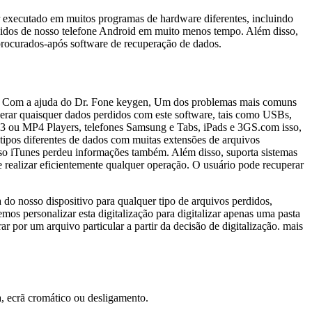
er executado em muitos programas de hardware diferentes, incluindo
rdidos de nosso telefone Android em muito menos tempo. Além disso,
 procurados-após software de recuperação de dados.
res. Com a ajuda do Dr. Fone keygen, Um dos problemas mais comuns
uperar quaisquer dados perdidos com este software, tais como USBs,
MP3 ou MP4 Players, telefones Samsung e Tabs, iPads e 3GS.com isso,
ipos diferentes de dados com muitas extensões de arquivos
so iTunes perdeu informações também. Além disso, suporta sistemas
realizar eficientemente qualquer operação. O usuário pode recuperar
 do nosso dispositivo para qualquer tipo de arquivos perdidos,
os personalizar esta digitalização para digitalizar apenas uma pasta
 por um arquivo particular a partir da decisão de digitalização. mais
a, ecrã cromático ou desligamento.