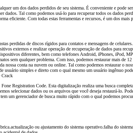
qualquer um dos dados perdidos de seu sistema. É conveniente e pode s
quer dados. Tal como podemos usá-lo para recuperar todos os dados pe
orma eficiente. Com todas estas ferramentas e recursos, é um dos mais
pastas perdidas de discos rígidos para contatos e mensagens de celula
sitivos externos e realizar operação de recuperação de dados para rec
dispositivos diferentes, bem como telefones Android, iPhones, iPod, 
atos sem qualquer problema. Com isso, podemos restaurar mais de 12 t
 da nossa conta na nuvem ou online. Tal como podemos restaurar o nos
e usuário simples e direto com o qual mesmo um usuário ingênuo pode 
e Crack
 Fone Registration Code. Esta digitalização realiza uma busca completa
emos selecionar dados ou os arquivos que você deseja restaurá-lo. Podem
le tem um gerenciador de busca muito rápido com o qual podemos procurar
ábrica.actualização ou ajustamento do sistema operativo.falha do sistem
o acidental de dados.