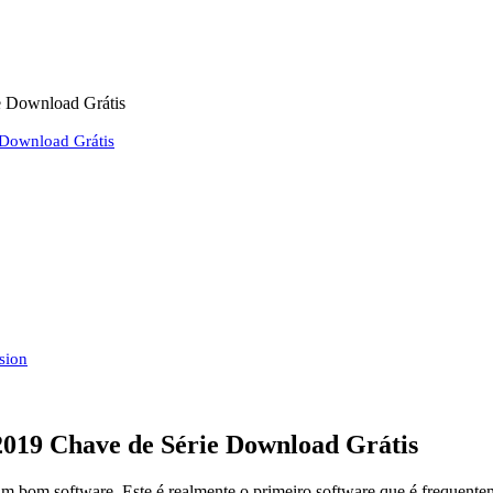
e Download Grátis
 Download Grátis
sion
2019 Chave de Série Download Grátis
 bom software. Este é realmente o primeiro software que é frequentem