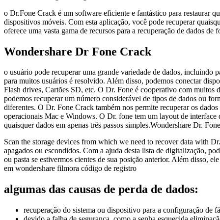
o Dr.Fone Crack é um software eficiente e fantástico para restaurar 
dispositivos móveis. Com esta aplicação, você pode recuperar quais
oferece uma vasta gama de recursos para a recuperação de dados de f
Wondershare Dr Fone Crack
o usuário pode recuperar uma grande variedade de dados, incluindo 
para muitos usuários é resolvido. Além disso, podemos conectar dispo
Flash drives, Cartões SD, etc. O Dr. Fone é cooperativo com muitos 
podemos recuperar um número considerável de tipos de dados ou form
diferentes. O Dr. Fone Crack também nos permite recuperar os dados
operacionais Mac e Windows. O Dr. fone tem um layout de interface d
quaisquer dados em apenas três passos simples.Wondershare Dr. Fon
Scan the storage devices from which we need to recover data with Dr.
apagados ou escondidos. Com a ajuda desta lista de digitalização, pod
ou pasta se estivermos cientes de sua posição anterior. Além disso, e
em wondershare filmora código de registro
algumas das causas de perda de dados:
recuperação do sistema ou dispositivo para a configuração de f
devido a falha de segurança, como a senha esquecida.eliminaçã