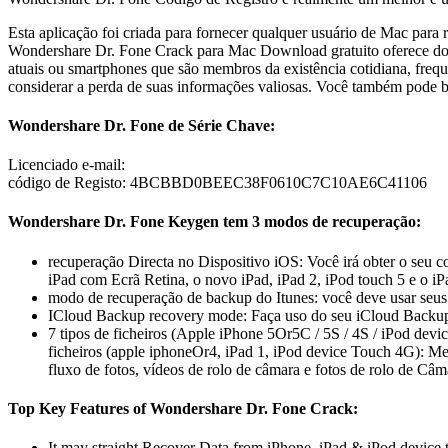
Esta aplicação foi criada para fornecer qualquer usuário de Mac para 
Wondershare Dr. Fone Crack para Mac Download gratuito oferece dois 
atuais ou smartphones que são membros da existência cotidiana, frequ
considerar a perda de suas informações valiosas. Você também pode 
Wondershare Dr. Fone de Série Chave:
Licenciado e-mail:
código de Registo: 4BCBBD0BEEC38F0610C7C10AE6C41106
Wondershare Dr. Fone Keygen tem 3 modos de recuperação:
recuperação Directa no Dispositivo iOS: Você irá obter o seu 
iPad com Ecrã Retina, o novo iPad, iPad 2, iPod touch 5 e o iP
modo de recuperação de backup do Itunes: você deve usar seus
ICloud Backup recovery mode: Faça uso do seu iCloud Backup 
7 tipos de ficheiros (Apple iPhone 5Or5C / 5S / 4S / iPod devic
ficheiros (apple iphoneOr4, iPad 1, iPod device Touch 4G): M
fluxo de fotos, vídeos de rolo de câmara e fotos de rolo de Câ
Top Key Features of Wondershare Dr. Fone Crack:
It may straight Recover Data from iPhone, iPad & iPod device 