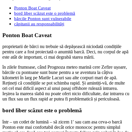
Ponton Boat Caveat
bord liber scăzut este o problemă
bărcile Ponton sunt vulnerabile
căpitanii au responsabilități
Ponton Boat Caveat
proprietarii de bărci nu trebuie să depășească niciodată condițiile
pentru care a fost proiectată o anumită barcă. Deci, nu corpul de apă
este atât de important, ci mai degrabă starea mării.
în zilele frumoase, când Prognoza meteo marină cere Zefire ușoare,
bărcile cu pontoane sunt bune pentru a se aventura la câțiva
kilometri în larg pe Marile Lacuri sau alte corpuri mari de apă.
Rețineți că condițiile se pot schimba rapid. Și amintiți-vă, de multe
ori cel mai dificil aspect al unui pasaj offshore rulează intrarea.
Ieșirea la mareea slabă nu poate oferi nicio dificultate, dar intrarea cu
un flux sau un flux rapid ar putea fi problematică și periculoasă.
bord liber scăzut este o problemă
într – un cotlet de lumină – să zicem 1′ sau cam asa ceva-o barcă
Ponton este mai confortabil decât orice monococ pentru simplul