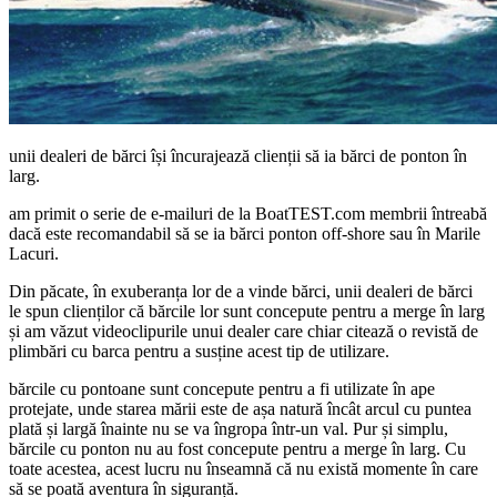
unii dealeri de bărci își încurajează clienții să ia bărci de ponton în
larg.
am primit o serie de e-mailuri de la BoatTEST.com membrii întreabă
dacă este recomandabil să se ia bărci ponton off-shore sau în Marile
Lacuri.
Din păcate, în exuberanța lor de a vinde bărci, unii dealeri de bărci
le spun clienților că bărcile lor sunt concepute pentru a merge în larg
și am văzut videoclipurile unui dealer care chiar citează o revistă de
plimbări cu barca pentru a susține acest tip de utilizare.
bărcile cu pontoane sunt concepute pentru a fi utilizate în ape
protejate, unde starea mării este de așa natură încât arcul cu puntea
plată și largă înainte nu se va îngropa într-un val. Pur și simplu,
bărcile cu ponton nu au fost concepute pentru a merge în larg. Cu
toate acestea, acest lucru nu înseamnă că nu există momente în care
să se poată aventura în siguranță.