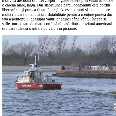
motiv că are două sau trei corpuri înguste feliere prin valuri în loc de
o carenă mare, largă. Dar slăbiciunea bărcii pontonului este bordul
liber scăzut și puntea frontală largă. Aceste corpuri slabe nu au prea
multă ridicare dinamică sau flotabilitate pentru a menține puntea din
față a pontonului deasupra valurilor atunci când vântul începe să
sufle, într-o stare de mare confuză rămasă dintr-o lovitură anterioară
sau care rulează o intrare cu valuri în picioare.