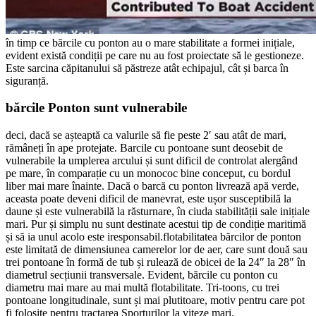
în timp ce bărcile cu ponton au o mare stabilitate a formei inițiale,
evident există condiții pe care nu au fost proiectate să le gestioneze.
Este sarcina căpitanului să păstreze atât echipajul, cât și barca în
siguranță.
bărcile Ponton sunt vulnerabile
deci, dacă se așteaptă ca valurile să fie peste 2′ sau atât de mari,
rămâneți în ape protejate. Barcile cu pontoane sunt deosebit de
vulnerabile la umplerea arcului și sunt dificil de controlat alergând
pe mare, în comparație cu un monococ bine conceput, cu bordul
liber mai mare înainte. Dacă o barcă cu ponton livrează apă verde,
aceasta poate deveni dificil de manevrat, este ușor susceptibilă la
daune și este vulnerabilă la răsturnare, în ciuda stabilității sale inițiale
mari. Pur și simplu nu sunt destinate acestui tip de condiție maritimă
și să ia unul acolo este iresponsabil.flotabilitatea bărcilor de ponton
este limitată de dimensiunea camerelor lor de aer, care sunt două sau
trei pontoane în formă de tub și rulează de obicei de la 24″ la 28″ în
diametrul secțiunii transversale. Evident, bărcile cu ponton cu
diametru mai mare au mai multă flotabilitate. Tri-toons, cu trei
pontoane longitudinale, sunt și mai plutitoare, motiv pentru care pot
fi folosite pentru tractarea Sporturilor la viteze mari.