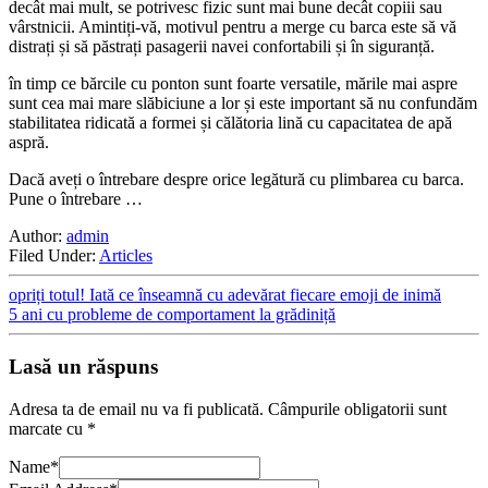
decât mai mult, se potrivesc fizic sunt mai bune decât copiii sau
vârstnicii. Amintiți-vă, motivul pentru a merge cu barca este să vă
distrați și să păstrați pasagerii navei confortabili și în siguranță.
în timp ce bărcile cu ponton sunt foarte versatile, mările mai aspre
sunt cea mai mare slăbiciune a lor și este important să nu confundăm
stabilitatea ridicată a formei și călătoria lină cu capacitatea de apă
aspră.
Dacă aveți o întrebare despre orice legătură cu plimbarea cu barca.
Pune o întrebare …
Author:
admin
Filed Under:
Articles
opriți totul! Iată ce înseamnă cu adevărat fiecare emoji de inimă
5 ani cu probleme de comportament la grădiniță
Lasă un răspuns
Adresa ta de email nu va fi publicată.
Câmpurile obligatorii sunt
marcate cu
*
Name
*