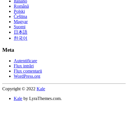
Italiano
Română
Polski
Čeština
Magyar
Suomi
日本語
한국어
Meta
Autentificare
Flux intrări
Flux comentarii
WordPress.org
Copyright © 2022
Kale
Kale
by LyraThemes.com.