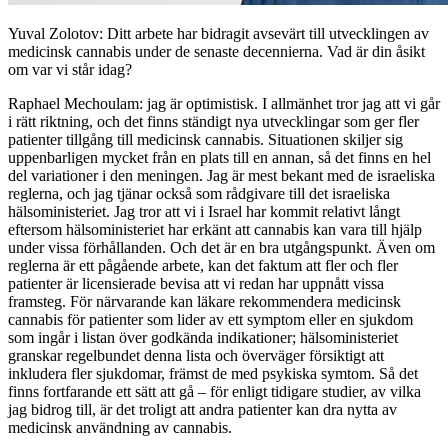
Yuval Zolotov: Ditt arbete har bidragit avsevärt till utvecklingen av
medicinsk cannabis under de senaste decennierna. Vad är din åsikt
om var vi står idag?
Raphael Mechoulam: jag är optimistisk. I allmänhet tror jag att vi går
i rätt riktning, och det finns ständigt nya utvecklingar som ger fler
patienter tillgång till medicinsk cannabis. Situationen skiljer sig
uppenbarligen mycket från en plats till en annan, så det finns en hel
del variationer i den meningen. Jag är mest bekant med de israeliska
reglerna, och jag tjänar också som rådgivare till det israeliska
hälsoministeriet. Jag tror att vi i Israel har kommit relativt långt
eftersom hälsoministeriet har erkänt att cannabis kan vara till hjälp
under vissa förhållanden. Och det är en bra utgångspunkt. Även om
reglerna är ett pågående arbete, kan det faktum att fler och fler
patienter är licensierade bevisa att vi redan har uppnått vissa
framsteg. För närvarande kan läkare rekommendera medicinsk
cannabis för patienter som lider av ett symptom eller en sjukdom
som ingår i listan över godkända indikationer; hälsoministeriet
granskar regelbundet denna lista och överväger försiktigt att
inkludera fler sjukdomar, främst de med psykiska symtom. Så det
finns fortfarande ett sätt att gå – för enligt tidigare studier, av vilka
jag bidrog till, är det troligt att andra patienter kan dra nytta av
medicinsk användning av cannabis.