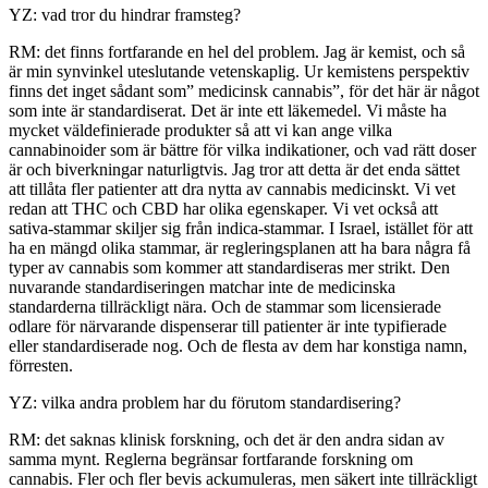
YZ: vad tror du hindrar framsteg?
RM: det finns fortfarande en hel del problem. Jag är kemist, och så
är min synvinkel uteslutande vetenskaplig. Ur kemistens perspektiv
finns det inget sådant som” medicinsk cannabis”, för det här är något
som inte är standardiserat. Det är inte ett läkemedel. Vi måste ha
mycket väldefinierade produkter så att vi kan ange vilka
cannabinoider som är bättre för vilka indikationer, och vad rätt doser
är och biverkningar naturligtvis. Jag tror att detta är det enda sättet
att tillåta fler patienter att dra nytta av cannabis medicinskt. Vi vet
redan att THC och CBD har olika egenskaper. Vi vet också att
sativa-stammar skiljer sig från indica-stammar. I Israel, istället för att
ha en mängd olika stammar, är regleringsplanen att ha bara några få
typer av cannabis som kommer att standardiseras mer strikt. Den
nuvarande standardiseringen matchar inte de medicinska
standarderna tillräckligt nära. Och de stammar som licensierade
odlare för närvarande dispenserar till patienter är inte typifierade
eller standardiserade nog. Och de flesta av dem har konstiga namn,
förresten.
YZ: vilka andra problem har du förutom standardisering?
RM: det saknas klinisk forskning, och det är den andra sidan av
samma mynt. Reglerna begränsar fortfarande forskning om
cannabis. Fler och fler bevis ackumuleras, men säkert inte tillräckligt