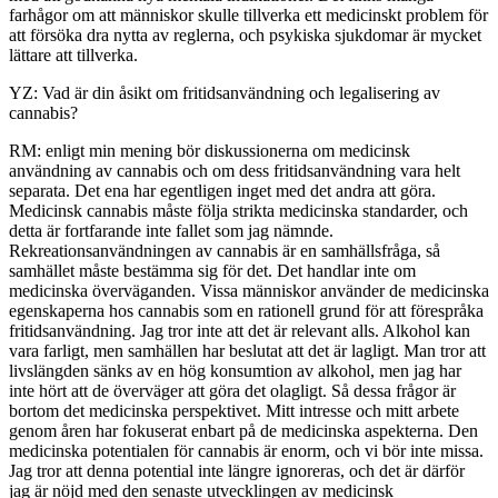
farhågor om att människor skulle tillverka ett medicinskt problem för
att försöka dra nytta av reglerna, och psykiska sjukdomar är mycket
lättare att tillverka.
YZ: Vad är din åsikt om fritidsanvändning och legalisering av
cannabis?
RM: enligt min mening bör diskussionerna om medicinsk
användning av cannabis och om dess fritidsanvändning vara helt
separata. Det ena har egentligen inget med det andra att göra.
Medicinsk cannabis måste följa strikta medicinska standarder, och
detta är fortfarande inte fallet som jag nämnde.
Rekreationsanvändningen av cannabis är en samhällsfråga, så
samhället måste bestämma sig för det. Det handlar inte om
medicinska överväganden. Vissa människor använder de medicinska
egenskaperna hos cannabis som en rationell grund för att förespråka
fritidsanvändning. Jag tror inte att det är relevant alls. Alkohol kan
vara farligt, men samhällen har beslutat att det är lagligt. Man tror att
livslängden sänks av en hög konsumtion av alkohol, men jag har
inte hört att de överväger att göra det olagligt. Så dessa frågor är
bortom det medicinska perspektivet. Mitt intresse och mitt arbete
genom åren har fokuserat enbart på de medicinska aspekterna. Den
medicinska potentialen för cannabis är enorm, och vi bör inte missa.
Jag tror att denna potential inte längre ignoreras, och det är därför
jag är nöjd med den senaste utvecklingen av medicinsk