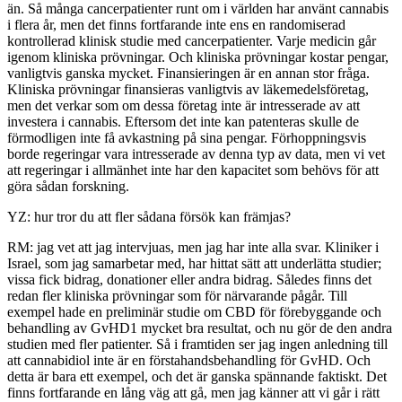
än. Så många cancerpatienter runt om i världen har använt cannabis
i flera år, men det finns fortfarande inte ens en randomiserad
kontrollerad klinisk studie med cancerpatienter. Varje medicin går
igenom kliniska prövningar. Och kliniska prövningar kostar pengar,
vanligtvis ganska mycket. Finansieringen är en annan stor fråga.
Kliniska prövningar finansieras vanligtvis av läkemedelsföretag,
men det verkar som om dessa företag inte är intresserade av att
investera i cannabis. Eftersom det inte kan patenteras skulle de
förmodligen inte få avkastning på sina pengar. Förhoppningsvis
borde regeringar vara intresserade av denna typ av data, men vi vet
att regeringar i allmänhet inte har den kapacitet som behövs för att
göra sådan forskning.
YZ: hur tror du att fler sådana försök kan främjas?
RM: jag vet att jag intervjuas, men jag har inte alla svar. Kliniker i
Israel, som jag samarbetar med, har hittat sätt att underlätta studier;
vissa fick bidrag, donationer eller andra bidrag. Således finns det
redan fler kliniska prövningar som för närvarande pågår. Till
exempel hade en preliminär studie om CBD för förebyggande och
behandling av GvHD1 mycket bra resultat, och nu gör de den andra
studien med fler patienter. Så i framtiden ser jag ingen anledning till
att cannabidiol inte är en förstahandsbehandling för GvHD. Och
detta är bara ett exempel, och det är ganska spännande faktiskt. Det
finns fortfarande en lång väg att gå, men jag känner att vi går i rätt