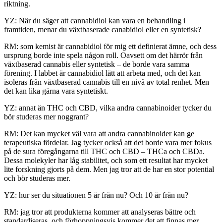
riktning.
YZ: När du säger att cannabidiol kan vara en behandling i
framtiden, menar du växtbaserade canabidiol eller en syntetisk?
RM: som kemist är cannabidiol för mig ett definierat ämne, och dess
ursprung borde inte spela någon roll. Oavsett om det härrör från
växtbaserad cannabis eller syntetisk – de borde vara samma
förening. I labbet är cannabidiol lätt att arbeta med, och det kan
isoleras från växtbaserad cannabis till en nivå av total renhet. Men
det kan lika gärna vara syntetiskt.
YZ: annat än THC och CBD, vilka andra cannabinoider tycker du
bör studeras mer noggrant?
RM: Det kan mycket väl vara att andra cannabinoider kan ge
terapeutiska fördelar. Jag tycker också att det borde vara mer fokus
på de sura föregångarna till THC och CBD – THCa och CBDa.
Dessa molekyler har låg stabilitet, och som ett resultat har mycket
lite forskning gjorts på dem. Men jag tror att de har en stor potential
och bör studeras mer.
YZ: hur ser du situationen 5 år från nu? Och 10 år från nu?
RM: jag tror att produkterna kommer att analyseras bättre och
standardiseras, och förhoppningsvis kommer det att finnas mer