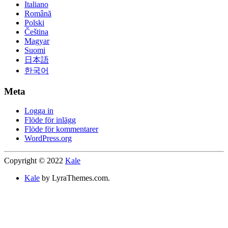
Italiano
Română
Polski
Čeština
Magyar
Suomi
日本語
한국어
Meta
Logga in
Flöde för inlägg
Flöde för kommentarer
WordPress.org
Copyright © 2022
Kale
Kale
by LyraThemes.com.