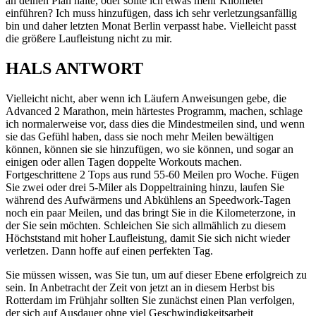
an deinen Plan halte, oder sollte ich etwas mehr Kilometer
einführen? Ich muss hinzufügen, dass ich sehr verletzungsanfällig
bin und daher letzten Monat Berlin verpasst habe. Vielleicht passt
die größere Laufleistung nicht zu mir.
HALS ANTWORT
Vielleicht nicht, aber wenn ich Läufern Anweisungen gebe, die
Advanced 2 Marathon, mein härtestes Programm, machen, schlage
ich normalerweise vor, dass dies die Mindestmeilen sind, und wenn
sie das Gefühl haben, dass sie noch mehr Meilen bewältigen
können, können sie sie hinzufügen, wo sie können, und sogar an
einigen oder allen Tagen doppelte Workouts machen.
Fortgeschrittene 2 Tops aus rund 55-60 Meilen pro Woche. Fügen
Sie zwei oder drei 5-Miler als Doppeltraining hinzu, laufen Sie
während des Aufwärmens und Abkühlens an Speedwork-Tagen
noch ein paar Meilen, und das bringt Sie in die Kilometerzone, in
der Sie sein möchten. Schleichen Sie sich allmählich zu diesem
Höchststand mit hoher Laufleistung, damit Sie sich nicht wieder
verletzen. Dann hoffe auf einen perfekten Tag.
Sie müssen wissen, was Sie tun, um auf dieser Ebene erfolgreich zu
sein. In Anbetracht der Zeit von jetzt an in diesem Herbst bis
Rotterdam im Frühjahr sollten Sie zunächst einen Plan verfolgen,
der sich auf Ausdauer ohne viel Geschwindigkeitsarbeit