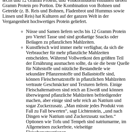
sechs und 12 Gramm Protein, und Vollkornnudeln enthalten sieben
Gramm Protein pro Portion. Die Kombination von Bohnen und
Getreide (z. B. Reis und Bohnen, Fladenbrot und Hummus sowie
Linsen und Reis) hat Kulturen auf der ganzen Welt in der
Vergangenheit hochwertiges Protein geliefert.
Nüsse und Samen liefern sechs bis 12 Gramm Protein
pro Viertel Tasse und sind großartige Snacks oder
Beilagen zu pflanzlichen Mahlzeiten.
Kunstfleisch wird immer mehr verfügbar, da sich die
Verbraucher für mehr pflanzliche Mahlzeiten
entscheiden. Während Vollwertkost den größten Teil
der Ernährung ausmachen sollte, da sie die beste Quelle
für Nährstoffe und nützliche Bestandteile wie
sekundäre Pflanzenstoffe und Ballaststoffe sind,
können Fleischersatzstoffe in pflanzlichen Mahlzeiten
vertraute Geschmäcker und Texturen liefern. Einige
Fleischalternativen sind reich an Eiweiß und können
überwiegend pflanzliche Mahlzeiten befriedigender
machen, aber einige sind sehr reich an Natrium und
sogar Zuckerzusatz. „Man müsste jedes Produkt von
Fall zu Fall bewerten“, sagt Lichtenstein, „und nach
Dingen wie Natrium und Zuckerzusatz suchen.“
Optionen wie Tofu und Tempeh sind natriumarme, im
Allgemeinen zuckerfreie, vielseitige