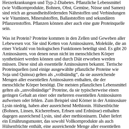
Herzerkrankungen und Typ-2-Diabetes. Pflanzliche Lebensmittel
(wie Vollkornprodukte, Bohnen, Obst, Gemüse, Nüsse und Samen)
sind reich an gesundheitsfördernden Nährstoffen und Verbindungen
wie Vitaminen, Mineralstoffen, Ballaststoffen und sekundären
Pflanzenstoffen. Pflanzen können aber auch eine gute Proteinquelle
sein.
Was ist Protein? Proteine kommen in den Zellen und Geweben aller
Lebewesen vor. Sie sind Ketten von Aminosäuren, Moleküle, die an
einer Vielzahl von biologischen Funktionen beteiligt sind. Es gibt 20
Aminosäuren, von denen neun nicht im menschlichen Körper
synthetisiert werden können und durch Diät erworben werden
müssen. Diese sind als essentielle Aminosäuren bekannt. Tierische
Proteinquellen (und einige ausgewählte pflanzliche Proteine wie
Soja und Quinoa) gelten als „vollständig“, da sie ausreichende
Mengen aller essentiellen Aminosäuren enthalten, die der
menschliche Körper benötigt. Die meisten pflanzlichen Lebensmittel
gelten als „unvollständige“ Proteine, da sie typischerweise einen
geringen Gehalt an einer oder mehreren essentiellen Aminosäuren
aufweisen oder fehlen. Zum Beispiel sind Körner in der Aminosäure
Lysin niedrig, haben aber ausreichend Methionin. Hülsenfrüchte
(Bohnen, Linsen, Kichererbsen, Erbsen und Erdnüsse) enthalten
dagegen ausreichend Lysin, sind aber methioninarm. Daher liefert
ein Ernährungsmuster, das sowohl Vollkornprodukte als auch
Hülsenfrüchte enthält, eine ausreichende Menge aller essentiellen