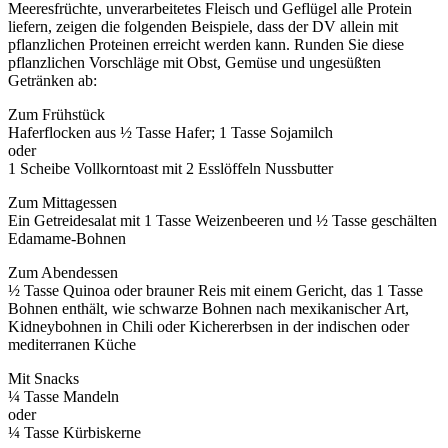
Meeresfrüchte, unverarbeitetes Fleisch und Geflügel alle Protein
liefern, zeigen die folgenden Beispiele, dass der DV allein mit
pflanzlichen Proteinen erreicht werden kann. Runden Sie diese
pflanzlichen Vorschläge mit Obst, Gemüse und ungesüßten
Getränken ab:
Zum Frühstück
Haferflocken aus ½ Tasse Hafer; 1 Tasse Sojamilch
oder
1 Scheibe Vollkorntoast mit 2 Esslöffeln Nussbutter
Zum Mittagessen
Ein Getreidesalat mit 1 Tasse Weizenbeeren und ½ Tasse geschälten
Edamame-Bohnen
Zum Abendessen
½ Tasse Quinoa oder brauner Reis mit einem Gericht, das 1 Tasse
Bohnen enthält, wie schwarze Bohnen nach mexikanischer Art,
Kidneybohnen in Chili oder Kichererbsen in der indischen oder
mediterranen Küche
Mit Snacks
¼ Tasse Mandeln
oder
¼ Tasse Kürbiskerne