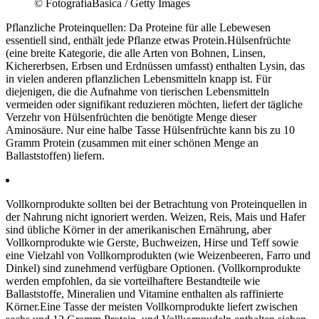
© FotografiaBasica / Getty Images
Pflanzliche Proteinquellen: Da Proteine für alle Lebewesen
essentiell sind, enthält jede Pflanze etwas Protein.Hülsenfrüchte
(eine breite Kategorie, die alle Arten von Bohnen, Linsen,
Kichererbsen, Erbsen und Erdnüssen umfasst) enthalten Lysin, das
in vielen anderen pflanzlichen Lebensmitteln knapp ist. Für
diejenigen, die die Aufnahme von tierischen Lebensmitteln
vermeiden oder signifikant reduzieren möchten, liefert der tägliche
Verzehr von Hülsenfrüchten die benötigte Menge dieser
Aminosäure. Nur eine halbe Tasse Hülsenfrüchte kann bis zu 10
Gramm Protein (zusammen mit einer schönen Menge an
Ballaststoffen) liefern.
Vollkornprodukte sollten bei der Betrachtung von Proteinquellen in
der Nahrung nicht ignoriert werden. Weizen, Reis, Mais und Hafer
sind übliche Körner in der amerikanischen Ernährung, aber
Vollkornprodukte wie Gerste, Buchweizen, Hirse und Teff sowie
eine Vielzahl von Vollkornprodukten (wie Weizenbeeren, Farro und
Dinkel) sind zunehmend verfügbare Optionen. (Vollkornprodukte
werden empfohlen, da sie vorteilhaftere Bestandteile wie
Ballaststoffe, Mineralien und Vitamine enthalten als raffinierte
Körner.Eine Tasse der meisten Vollkornprodukte liefert zwischen