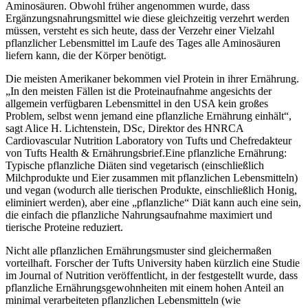
Aminosäuren. Obwohl früher angenommen wurde, dass
Ergänzungsnahrungsmittel wie diese gleichzeitig verzehrt werden
müssen, versteht es sich heute, dass der Verzehr einer Vielzahl
pflanzlicher Lebensmittel im Laufe des Tages alle Aminosäuren
liefern kann, die der Körper benötigt.
Die meisten Amerikaner bekommen viel Protein in ihrer Ernährung.
„In den meisten Fällen ist die Proteinaufnahme angesichts der
allgemein verfügbaren Lebensmittel in den USA kein großes
Problem, selbst wenn jemand eine pflanzliche Ernährung einhält“,
sagt Alice H. Lichtenstein, DSc, Direktor des HNRCA
Cardiovascular Nutrition Laboratory von Tufts und Chefredakteur
von Tufts Health & Ernährungsbrief.Eine pflanzliche Ernährung:
Typische pflanzliche Diäten sind vegetarisch (einschließlich
Milchprodukte und Eier zusammen mit pflanzlichen Lebensmitteln)
und vegan (wodurch alle tierischen Produkte, einschließlich Honig,
eliminiert werden), aber eine „pflanzliche“ Diät kann auch eine sein,
die einfach die pflanzliche Nahrungsaufnahme maximiert und
tierische Proteine reduziert.
Nicht alle pflanzlichen Ernährungsmuster sind gleichermaßen
vorteilhaft. Forscher der Tufts University haben kürzlich eine Studie
im Journal of Nutrition veröffentlicht, in der festgestellt wurde, dass
pflanzliche Ernährungsgewohnheiten mit einem hohen Anteil an
minimal verarbeiteten pflanzlichen Lebensmitteln (wie