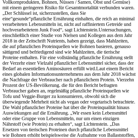
Vollkornprodukten, Bohnen, Nüssen / Samen, Obst und Gemüse)
mit einem geringeren Risiko für Gesamtmortalität verbunden waren.
„Der Schlüssel ist, sicherzustellen, dass Sie
eine“gesunde“pflanzliche Ernährung einhalten, die reich an minimal
verarbeiteten Lebensmitteln ist, nicht auf raffiniertem Getreide und
hochverarbeitetem Junk Food“, sagt Lichtenstein.Untersuchungen,
einschließlich einer Studie von Nielsen und Kollegen aus dem Jahr
2018 in der Zeitschrift Nutrients, haben gezeigt, dass Mahlzeiten,
die auf pflanzlichen Proteinquellen wie Bohnen basieren, genauso
sättigend und befriedigend sind wie Mahlzeiten, die tierische
Proteine enthalten. Für eine vollständig pflanzliche Ernährung stellt
der Verzehr einer Vielzahl pflanzlicher Lebensmittel sicher, dass der
Bedarf an essentiellen Aminosäuren erfüllt wird.Laut einem Bericht
eines globalen Informationsunternehmens aus dem Jahr 2018 wächst
die Nachfrage der Verbraucher nach pflanzlichem Protein. Vierzehn
Prozent der US-Bevölkerung. die für den Bericht befragten
Verbraucher gaben an, regelmäßig pflanzliche Proteinquellen wie
Tofu und Veggie-Burger zu konsumieren, obwohl sich die
überwiegende Mehrheit nicht als vegan oder vegetarisch betrachtete.
Die Wahl pflanzlicher Proteine hat über die Proteinqualität hinaus
Auswirkungen auf die Ernährung. „Wir essen kein Lebensmittel
oder eine Gruppe von Lebensmitteln, nur um einen einzigen
Nährstoff (wie Protein) zu erhalten“, sagt Lichtenstein. „Das
Ersetzen von tierischen Proteinen durch pflanzliche Lebensmittel
wie Bohnen erhöht beispielsweise die Aufnahme von Ballaststoffen,