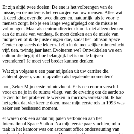
Er zijn altijd twee doelen: De ene is het volbrengen van de
missie, en de andere is het verzorgen van uw mensen. Alles wat
ik deed ging over die twee dingen en, natuurlijk, als je voor je
mensen zorgt, heb je een lange weg afgelegd om de missie te
volbrengen. Maar als centrumdirecteur kan ik niet alleen denken
aan de missie van vandaag, ik moet denken aan de missie van
morgen en of ik de juiste dingen doe, zodat het Johnson Space
Center nog steeds de leider zal zijn in de menselijke ruimtevlucht
vijf, tien, twintig jaar later. Evolueren we? Ontwikkelen we een
cultuur die begrijpt hoe belangrijk het is om te blijven
veranderen? Je moet veel breder kunnen denken.
Wat zijn volgens u een paar mijlpalen uit uw carrière die,
achteraf gezien, voor u opvallen als bepalende momenten?
nou, Zeker Mijn eerste ruimtevlucht. Er is een enorm verschil
voor en na je in de ruimte vliegt, van de ervaring om de aarde zo
te zien tot het proberen te werken in microzwaartekracht. Ik had
het geluk dat vier keer te doen, maar mijn eerste reis in 1993 was
zeker een beslissend moment.
er waren ook een aantal mijlpalen verbonden aan het
International Space Station. Na mijn eerste paar vluchten, mijn
taak in het kantoor was om astronaut office ondersteuning van