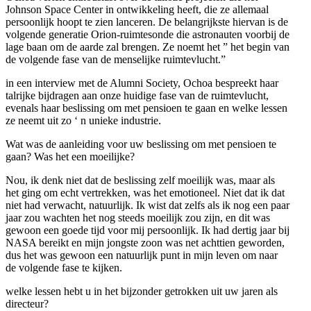
Johnson Space Center in ontwikkeling heeft, die ze allemaal
persoonlijk hoopt te zien lanceren. De belangrijkste hiervan is de
volgende generatie Orion-ruimtesonde die astronauten voorbij de
lage baan om de aarde zal brengen. Ze noemt het ” het begin van
de volgende fase van de menselijke ruimtevlucht.”
in een interview met de Alumni Society, Ochoa bespreekt haar
talrijke bijdragen aan onze huidige fase van de ruimtevlucht,
evenals haar beslissing om met pensioen te gaan en welke lessen
ze neemt uit zo ‘ n unieke industrie.
Wat was de aanleiding voor uw beslissing om met pensioen te
gaan? Was het een moeilijke?
Nou, ik denk niet dat de beslissing zelf moeilijk was, maar als
het ging om echt vertrekken, was het emotioneel. Niet dat ik dat
niet had verwacht, natuurlijk. Ik wist dat zelfs als ik nog een paar
jaar zou wachten het nog steeds moeilijk zou zijn, en dit was
gewoon een goede tijd voor mij persoonlijk. Ik had dertig jaar bij
NASA bereikt en mijn jongste zoon was net achttien geworden,
dus het was gewoon een natuurlijk punt in mijn leven om naar
de volgende fase te kijken.
welke lessen hebt u in het bijzonder getrokken uit uw jaren als
directeur?