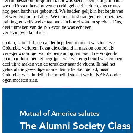
het ruimtestation programma. Dit was slechts een paar jaar nadat
we de Russen herschreven en erbij gehaald hadden, dus er was
nog geen hardware gebouwd. We hadden gelijk in het begin van
het werken door dit alles. We namen beslissingen over operaties,
training, en zelfs welke taal we aan boord zouden spreken. Dus,
deel uitmaken van de ISS evolutie was echt een
verbazingwekkend iets.
en dan, natuurlijk, een ander bepalend moment was toen we
Columbia verloren. Ik zat die ochtend in mission control als
vertegenwoordiger van de bemanning, en bracht de volgende
paar jaar door met het begrijpen van wat er gebeurd was en toen
deel uit te maken van de terugkeer naar de vlucht. Ik had het
geluk al die geweldige momenten te hebben gehad, maar
Columbia was duidelijk het moeilijkste dat we bij NASA onder
ogen moesten zien.