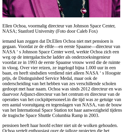
Ellen Ochoa, voormalig directeur van Johnson Space Center,
NASA; Stanford University (Foto door Caleb Fox)
iemand kan zeggen dat Dr.Ellen Ochoa niet met pensioen is
gegaan. Voordat ze de elfde—en eerste Spaanse—directeur van
NASA ‘ s Johnson Space Center werd, werkte Ochoa zich een
weg op de intergalactische ladder als onderzoeksingenieur
voordat ze in 1993 de eerste Spaanse vrouw werd die de ruimte
in vloog. Over vier reizen, ze ingelogd bijna 1.000 uur in een
baan, en heeft sindsdien verdiend niet alleen NASA ‘ s Hoogste
prijs, de Distinguished Service Medal, maar ook de
onderscheiding van het hebben van zes verschillende scholen
gedoopt met haar naam. Ochoa was sinds 2012 directeur en was
daarvoor Adjunct-directeur van het centrum en directeur van de
operaties van het cockpitpersoneel.in die tijd was ze getuige van
een aantal vooruitgang en tegenslagen van NASA, van de bouw
van het International Space Station tot haar aanwezigheid tijdens
de tragische Space Shuttle Columbia Ramp in 2003.
pensioen heeft haar hoofd echter niet uit de wolken gehouden.
Ochoa vertelt enthousiast over de talloze projecten die het