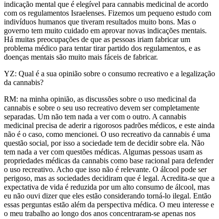
indicação mental que é elegível para cannabis medicinal de acordo
com os regulamentos Israelenses. Fizemos um pequeno estudo com
indivíduos humanos que tiveram resultados muito bons. Mas o
governo tem muito cuidado em aprovar novas indicações mentais.
Há muitas preocupações de que as pessoas iriam fabricar um
problema médico para tentar tirar partido dos regulamentos, e as
doenças mentais são muito mais fáceis de fabricar.
YZ: Qual é a sua opinião sobre o consumo recreativo e a legalização
da cannabis?
RM: na minha opinião, as discussões sobre o uso medicinal da
cannabis e sobre o seu uso recreativo devem ser completamente
separadas. Um não tem nada a ver com o outro. A cannabis
medicinal precisa de aderir a rigorosos padrões médicos, e este ainda
não é o caso, como mencionei. O uso recreativo da cannabis é uma
questão social, por isso a sociedade tem de decidir sobre ela. Não
tem nada a ver com questões médicas. Algumas pessoas usam as
propriedades médicas da cannabis como base racional para defender
o uso recreativo. Acho que isso não é relevante. O álcool pode ser
perigoso, mas as sociedades decidiram que é legal. Acredita-se que a
expectativa de vida é reduzida por um alto consumo de álcool, mas
eu não ouvi dizer que eles estão considerando torná-lo ilegal. Então
essas perguntas estão além da perspectiva médica. O meu interesse e
o meu trabalho ao longo dos anos concentraram-se apenas nos