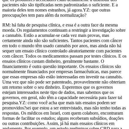
pacientes não são tipificadas nem padronizadas o suficiente. E a
maioria deles tem nomes estranhos, já agora.YZ: que outras
preocupações tem para além da normalização?
RM: há falta de pesquisa clínica, e essa é a outra face da mesma
moeda. Os regulamentos continuam a restringir a investigação sobre
a cannabis. Estão a acumular-se cada vez mais provas, mas
certamente ainda não são suficientes. Tantos pacientes com câncer
em todo o mundo têm usado cannabis por anos, mas ainda não há
sequer um ensaio clínico controlado aleatoriamente com pacientes
com câncer. Todos os medicamentos passam por testes clínicos. E os
ensaios clínicos custam dinheiro, geralmente bastante. O
financiamento é outra questão importante. Os ensaios clínicos são
normalmente financiados por empresas farmacêuticas, mas parece
que essas empresas não estão interessadas em investir na cannabis.
Uma vez que não pode ser patenteado, provavelmente não obteriam
um retorno sobre o seu dinheiro. Esperemos que os governos
estejam interessados neste tipo de dados, mas sabemos que os
governos, em geral, não têm a capacidade necessária para fazer tal
pesquisa.YZ: como você acha que mais tais ensaios podem ser
promovidos?sei que estou a ser entrevistado, mas não tenho todas as
respostas. Os médicos em Israel, com quem colaboro, encontraram
formas de facilitar os estudos; alguns receberam subsídios, doações
ou outras contribuições. Assim, já há mais ensaios clínicos em
andamento. Por exemplo, um estudo preliminar sobre CBD para a