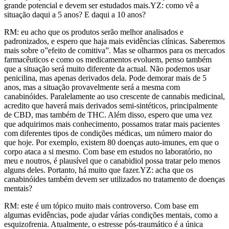
grande potencial e devem ser estudados mais.YZ: como vê a
situação daqui a 5 anos? E daqui a 10 anos?
RM: eu acho que os produtos serão melhor analisados e
padronizados, e espero que haja mais evidências clínicas. Saberemos
mais sobre o”efeito de comitiva”. Mas se olharmos para os mercados
farmacêuticos e como os medicamentos evoluem, penso também
que a situação será muito diferente da actual. Não podemos usar
penicilina, mas apenas derivados dela. Pode demorar mais de 5
anos, mas a situação provavelmente será a mesma com
canabinóides. Paralelamente ao uso crescente de cannabis medicinal,
acredito que haverá mais derivados semi-sintéticos, principalmente
de CBD, mas também de THC. Além disso, espero que uma vez
que adquirimos mais conhecimento, possamos tratar mais pacientes
com diferentes tipos de condições médicas, um número maior do
que hoje. Por exemplo, existem 80 doenças auto-imunes, em que o
corpo ataca a si mesmo. Com base em estudos no laboratório, no
meu e noutros, é plausível que o canabidiol possa tratar pelo menos
alguns deles. Portanto, há muito que fazer.YZ: acha que os
canabinóides também devem ser utilizados no tratamento de doenças
mentais?
RM: este é um tópico muito mais controverso. Com base em
algumas evidências, pode ajudar várias condições mentais, como a
esquizofrenia. Atualmente, o estresse pós-traumático é a única