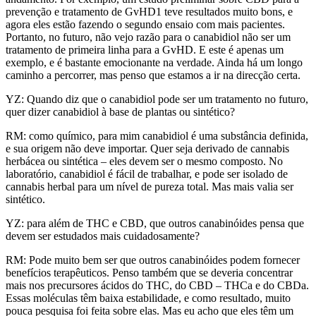
prevenção e tratamento de GvHD1 teve resultados muito bons, e
agora eles estão fazendo o segundo ensaio com mais pacientes.
Portanto, no futuro, não vejo razão para o canabidiol não ser um
tratamento de primeira linha para a GvHD. E este é apenas um
exemplo, e é bastante emocionante na verdade. Ainda há um longo
caminho a percorrer, mas penso que estamos a ir na direcção certa.
YZ: Quando diz que o canabidiol pode ser um tratamento no futuro,
quer dizer canabidiol à base de plantas ou sintético?
RM: como químico, para mim canabidiol é uma substância definida,
e sua origem não deve importar. Quer seja derivado de cannabis
herbácea ou sintética – eles devem ser o mesmo composto. No
laboratório, canabidiol é fácil de trabalhar, e pode ser isolado de
cannabis herbal para um nível de pureza total. Mas mais valia ser
sintético.
YZ: para além de THC e CBD, que outros canabinóides pensa que
devem ser estudados mais cuidadosamente?
RM: Pode muito bem ser que outros canabinóides podem fornecer
benefícios terapêuticos. Penso também que se deveria concentrar
mais nos precursores ácidos do THC, do CBD – THCa e do CBDa.
Essas moléculas têm baixa estabilidade, e como resultado, muito
pouca pesquisa foi feita sobre elas. Mas eu acho que eles têm um