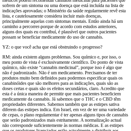
médicos podem recomendar cannabis medicinal para pacientes que
sofrem de um sintoma ou uma doença que está incluída na lista de
indicações aprovadas; o Ministério da saúde regularmente revê esta
lista, e cautelosamente considera incluir mais doenças,
principalmente aquelas com sintomas mentais. Então ainda há um
caminho a percorrer-porque de acordo com estudos anteriores,
alguns dos quais eu contribuí, é plausível que outros pacientes
possam se beneficiar medicamente do uso de cannabis.
YZ: o que você acha que está obstruindo o progresso?
RM: ainda existem alguns problemas. Sou químico e, por isso, o
meu ponto de vista é exclusivamente científico. Do ponto de vista
químico, não existe “cannabis medicinal”, porque isso é algo que
não é padronizado. Não é um medicamento. Precisamos de ter
produtos muito bem definidos para podermos especificar quais os
canabinóides que são melhores para as indicações, quais são as
doses certas e quais são os efeitos secundários, claro. Acredito que
esta é a única maneira de permitir que mais pacientes beneficiem
medicamente da cannabis. Já sabemos que o THC e o CBD têm
propriedades diferentes. Sabemos também que as estirpes sativa
diferem das estirpes indica. Em Israel, em vez de ter uma variedade
de cepas, o plano regulamentar é ter apenas alguns tipos de cannabis
que serão padronizados mais estritamente. A normalização actual
não corresponde suficientemente às normas médicas. E as estirpes
que os produtores licenciados estão actualmente a distribuir aos