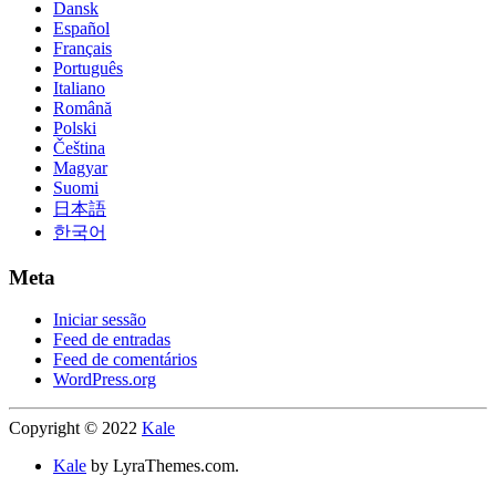
Dansk
Español
Français
Português
Italiano
Română
Polski
Čeština
Magyar
Suomi
日本語
한국어
Meta
Iniciar sessão
Feed de entradas
Feed de comentários
WordPress.org
Copyright © 2022
Kale
Kale
by LyraThemes.com.