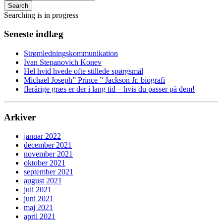
Search
Searching is in progress
Seneste indlæg
Strømledningskommunikation
Ivan Stepanovich Konev
Hel hvid hvede ofte stillede spørgsmål
Michael Joseph” Prince ” Jackson Jr. biografi
flerårige græs er der i lang tid – hvis du passer på dem!
Arkiver
januar 2022
december 2021
november 2021
oktober 2021
september 2021
august 2021
juli 2021
juni 2021
maj 2021
april 2021