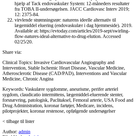
hjælp af Tack endovaskulær System: 12-måneders resultater
fra TOBA II-undersøgelsen. JACC Cardiovasc Interv 2019;
12: 2375-84.
virvlende strømningsrør: naturens ideelle alternativ til
lægemiddel eluering (endovaskulær i dag hjemmeside). 2019.
Available at: https://evtoday.com/articles/2019-sept/swirling-
flow-natures-ideal-alternative-to-drug-elution. Accessed
02/25/20.
Share via:
Clinical Topics: Invasive Cardiovascular Angiography and
Intervention, Stable Ischemic Heart Disease, Vascular Medicine,
Atherosclerotic Disease (CAD/PAD), Interventions and Vascular
Medicine, Chronic Angina
Keywords: Vaskulære sygdomme, aneurisme, perifer arteriel
sygdom, claudicatio intermittens, lægemiddel-eluerende stenter,
forsnævring, patologisk, Paclitaksel, Femoral arterie, USA Food and
Drug Administration, koronar fartøjer, Medicare, incidens,
pilotprojekter, koronar restenose, opfølgende undersøgelser
< tilbage til lister
Author:
admin