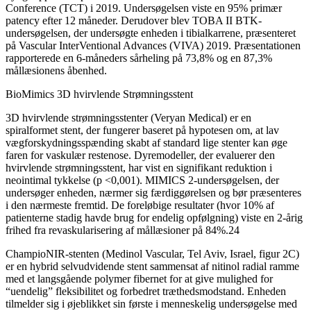
Conference (TCT) i 2019. Undersøgelsen viste en 95% primær
patency efter 12 måneder. Derudover blev TOBA II BTK-
undersøgelsen, der undersøgte enheden i tibialkarrene, præsenteret
på Vascular InterVentional Advances (VIVA) 2019. Præsentationen
rapporterede en 6-måneders sårheling på 73,8% og en 87,3%
mållæsionens åbenhed.
BioMimics 3D hvirvlende Strømningsstent
3D hvirvlende strømningsstenter (Veryan Medical) er en
spiralformet stent, der fungerer baseret på hypotesen om, at lav
vægforskydningsspænding skabt af standard lige stenter kan øge
faren for vaskulær restenose. Dyremodeller, der evaluerer den
hvirvlende strømningsstent, har vist en signifikant reduktion i
neointimal tykkelse (p <0,001). MIMICS 2-undersøgelsen, der
undersøger enheden, nærmer sig færdiggørelsen og bør præsenteres
i den nærmeste fremtid. De foreløbige resultater (hvor 10% af
patienterne stadig havde brug for endelig opfølgning) viste en 2-årig
frihed fra revaskularisering af mållæsioner på 84%.24
ChampioNIR-stenten (Medinol Vascular, Tel Aviv, Israel, figur 2C)
er en hybrid selvudvidende stent sammensat af nitinol radial ramme
med et langsgående polymer fibernet for at give mulighed for
“uendelig” fleksibilitet og forbedret træthedsmodstand. Enheden
tilmelder sig i øjeblikket sin første i menneskelig undersøgelse med