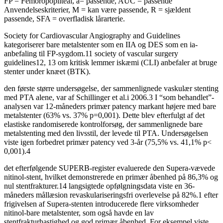
FP = Femoropopliteal, a= passende, AUC = passende
Anvendelseskriterier, M = kan være passende, R = sjældent
passende, SFA = overfladisk lårarterie.
Society for Cardiovascular Angiography and Guidelines
kategoriserer bare metalstenter som en IIA og DES som en ia-
anbefaling til FP-sygdom.11 society of vascular surgery
guidelines12, 13 om kritisk lemmer iskæmi (CLI) anbefaler at bruge
stenter under knæet (BTK).
den første større undersøgelse, der sammenlignede vaskulær stenting
med PTA alene, var af Schillinger et al.i 2006.3 I “som behandlet”-
analysen var 12-måneders primær patency markant højere med bare
metalstenter (63% vs. 37% p=0,001). Dette blev efterfulgt af det
elastiske randomiserede kontrolforsøg, der sammenlignede bare
metalstenting med den livsstil, der levede til PTA. Undersøgelsen
viste igen forbedret primær patency ved 3-år (75,5% vs. 41,1% p<
0,001).4
det efterfølgende SUPERB-register evaluerede den Supera-vævede
nitinol-stent, hvilket demonstrerede en primær åbenhed på 86,3% og
nul stentfrakturer.14 langsigtede opfølgningsdata viste en 36-
måneders mållæsion revaskulariseringsfri overlevelse på 82%.1 efter
frigivelsen af Supera-stenten introducerede flere virksomheder
nitinol-bare metalstenter, som også havde en lav
stentfrakturhastighed og god primær åbenhed. For eksempel viste