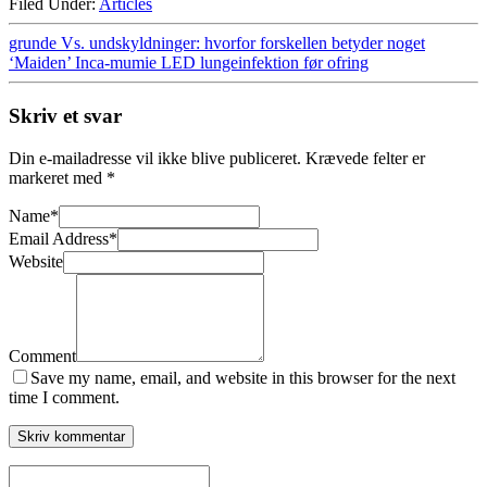
Filed Under:
Articles
grunde Vs. undskyldninger: hvorfor forskellen betyder noget
‘Maiden’ Inca-mumie LED lungeinfektion før ofring
Skriv et svar
Din e-mailadresse vil ikke blive publiceret.
Krævede felter er
markeret med
*
Name
*
Email Address
*
Website
Comment
Save my name, email, and website in this browser for the next
time I comment.