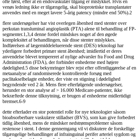
ofte først, efter at en endovaskulær tilgang er mislykket. Hvis en
venøs ledning ikke er tilgængelig, skal bioprotetiske transplantater
anvendes med en meget lavere 5-årig patency (mindre end 50%).2
flere undersøgelser har vist overlegen åbenhed med stenter over
perkutan transluminal angioplastik (PTA) alene til behandling af FP-
segmenter.1,3,4 denne fordel mindskes noget af den øgede
kompleksitet af behandlingen, når disse stenter mislykkes.
Indførelsen af lægemiddeleluerende stent (DES) teknologi har
yderligere forbedret primær stent åbenhed; imidlertid er deres
anvendelse blevet tempereret af nylige advarsler fra Food and Drug
Administration (FDA), der forbinder enhederne med højere
dødelighed.5 disse bekymringer blev rejst efter offentliggørelse af en
metaanalyse af randomiserede kontrollerede forsøg med
paclitakselbelagte enheder, der viste en stigning i dødelighed
begyndende ved 2 år. Mens flere efterfølgende undersøgelser,
herunder en stor analyse af > 16.000 Medicare-patienter, ikke
bekræftede denne tilknytning, er brugen af enhederne midlertidigt
bremset.6-9
dette efterlader en stor potentiel rolle for nye teknologier såsom
bioabsorberbare vaskulære stilladser (BVS), som kan give forbedret
tidlig åbenhed, mens de mindsker nedstrømsproblemer såsom
restenose i stent. I denne gennemgang vil vi diskutere de forskellige
tilgængelige behandlinger af infrainguinal perifer arteriel sygdom og