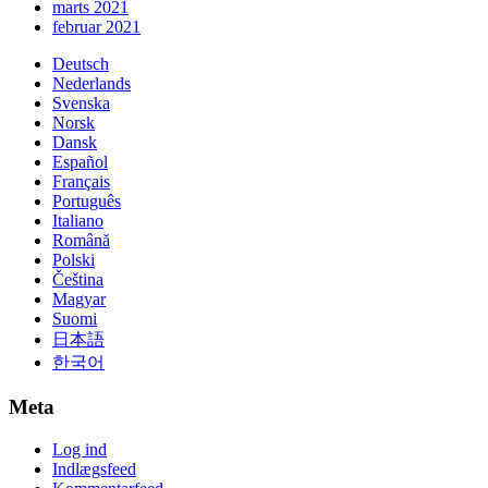
marts 2021
februar 2021
Deutsch
Nederlands
Svenska
Norsk
Dansk
Español
Français
Português
Italiano
Română
Polski
Čeština
Magyar
Suomi
日本語
한국어
Meta
Log ind
Indlægsfeed