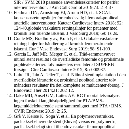
SIR / SVM 2018 passende anvendelseskriterier for perifer
arterieintervention. J Am Coll Cardiol 2019;73: 214-37.
Feldman DN, Armstrong EJ, Aronu HD, et al. SCAI-
konsensusretningslinjer for enhedsvalg i femoral-popliteal
arterielle interventioner. Kateter Cardiovasc Interv 2018; 92:
124-40.globale vaskulære retningslinjer for patienter med
kronisk lem-truende iskæmi. J Vasc Surg 2019; 69: 1s-2s.
Conte MS, Bradbury av, Kolh P, et al. Globale vaskulære
retningslinjer for håndtering af kronisk lemmer-truende
iskæmi. Eur J Vasc Endovasc Surg 2019; 58: S1-109.
Garcia L, Jaff MR, Metger C, et al. Tråd-sammenvævet
nitinol stent resultat i de overfladiske femorale og proksimale
popliteale arterier: tolv måneders resultater af SUPERB-
forsøget. Circ Cardiovasc Interv 2015; 8: e000937.
Laird JR, Jain A, Jeller T, et al. Nitinol stentimplantation i den
overfladiske lårarterie og proksimal popliteal arterie: tolv
måneders resultater fra det komplette se multicenter-forsøg. J
Endovasc Ther 2014;21: 202-12.
Dake MD, Ansel GM, Lottes AE. RCT mortalitetsanalyse:
ingen forskel i langtidsdødelighed for PTA/BMS-
lægemiddeleluterende stent sammenlignet med PTA / BMS.
CVIR Endovasc 2019; 2: 25.
Grå V, Keirse K, Soga Y, et al. En polymerovertrukket,
paclitaksel-eluerende stent (Eluvia) versus en polymerfri,
paclitaksel-belagt stent til endovaskulær femoropopliteal