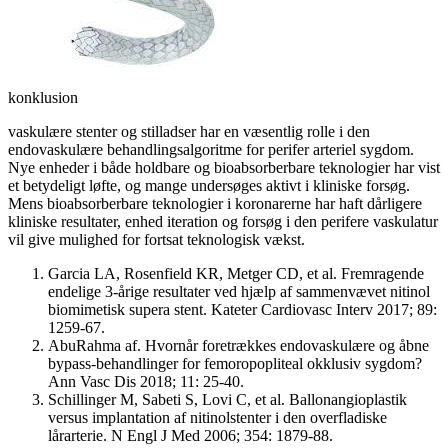
konklusion
vaskulære stenter og stilladser har en væsentlig rolle i den
endovaskulære behandlingsalgoritme for perifer arteriel sygdom.
Nye enheder i både holdbare og bioabsorberbare teknologier har vist
et betydeligt løfte, og mange undersøges aktivt i kliniske forsøg.
Mens bioabsorberbare teknologier i koronarerne har haft dårligere
kliniske resultater, enhed iteration og forsøg i den perifere vaskulatur
vil give mulighed for fortsat teknologisk vækst.
Garcia LA, Rosenfield KR, Metger CD, et al. Fremragende
endelige 3-årige resultater ved hjælp af sammenvævet nitinol
biomimetisk supera stent. Kateter Cardiovasc Interv 2017; 89:
1259-67.
AbuRahma af. Hvornår foretrækkes endovaskulære og åbne
bypass-behandlinger for femoropopliteal okklusiv sygdom?
Ann Vasc Dis 2018; 11: 25-40.
Schillinger M, Sabeti S, Lovi C, et al. Ballonangioplastik
versus implantation af nitinolstenter i den overfladiske
lårarterie. N Engl J Med 2006; 354: 1879-88.