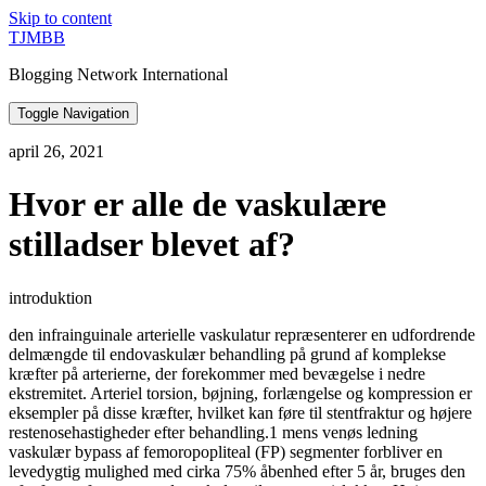
Skip to content
TJMBB
Blogging Network International
Toggle Navigation
april 26, 2021
Hvor er alle de vaskulære
stilladser blevet af?
introduktion
den infrainguinale arterielle vaskulatur repræsenterer en udfordrende
delmængde til endovaskulær behandling på grund af komplekse
kræfter på arterierne, der forekommer med bevægelse i nedre
ekstremitet. Arteriel torsion, bøjning, forlængelse og kompression er
eksempler på disse kræfter, hvilket kan føre til stentfraktur og højere
restenosehastigheder efter behandling.1 mens venøs ledning
vaskulær bypass af femoropopliteal (FP) segmenter forbliver en
levedygtig mulighed med cirka 75% åbenhed efter 5 år, bruges den