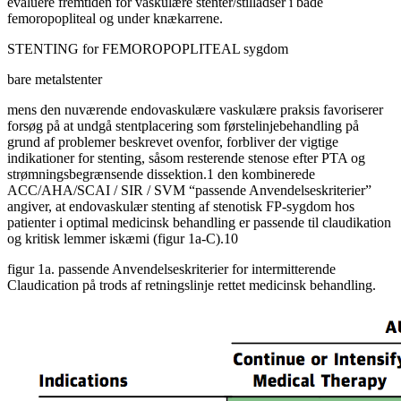
evaluere fremtiden for vaskulære stenter/stilladser i både
femoropopliteal og under knækarrene.
STENTING for FEMOROPOPLITEAL sygdom
bare metalstenter
mens den nuværende endovaskulære vaskulære praksis favoriserer
forsøg på at undgå stentplacering som førstelinjebehandling på
grund af problemer beskrevet ovenfor, forbliver der vigtige
indikationer for stenting, såsom resterende stenose efter PTA og
strømningsbegrænsende dissektion.1 den kombinerede
ACC/AHA/SCAI / SIR / SVM “passende Anvendelseskriterier”
angiver, at endovaskulær stenting af stenotisk FP-sygdom hos
patienter i optimal medicinsk behandling er passende til claudikation
og kritisk lemmer iskæmi (figur 1a-C).10
figur 1a. passende Anvendelseskriterier for intermitterende
Claudication på trods af retningslinje rettet medicinsk behandling.