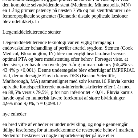
den komplette selvudvidende stent (Medtronic, Minneapolis, MN)
en 1-årig primær patency på næsten 75% og nul stentfrakturer i de
femoropopliteale segmenter (Bemærk: distale popliteale læsioner
blev udelukket).15
Lægemiddeleluterende stenter
Lægemiddeleluterende teknologi var en vigtig fremgang i
endovaskulær behandling af perifer arteriel sygdom. Stenten (Cook
Medical, Bloomington, IN) blev undersøgt head-to-head versus
optimal PTA og bare metalstenting efter behov. Forsøget viste, at
den siver, der havde en overlegen 5-årig primær patency (66,4% vs.
43,4% p <0,001). Denne undersøgelse blev efterfulgt af IMPERIAL
trial, der undersøgte Eluvia karrus DES (Boston Scientific,
Marlborough, MA) sammenlignet med sølv karrus.16 Eluvia kursist
opfyldte forudspecificerede non-inferioritetskriterier efter 1 år med
en 88,5% versus 79,5%, p for non-inferioritet < 0,01. Eluvia karrus
havde også en numerisk lavere forekomst af større bivirkninger
4,9% mod 9,0%, p = 0,098.17
nye enheder
en bred vifte af enheder er under udvikling, og nogle gennemgår
tidlige faseforsøg for at imødekomme de resterende behov i marken.
Nedenfor beskriver vi nogle importeksempler på nye eller