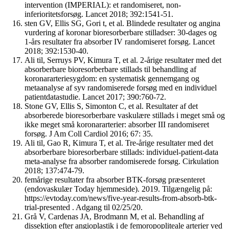
intervention (IMPERIAL): et randomiseret, non-
inferioritetsforsøg. Lancet 2018; 392:1541-51.
sten GV, Ellis SG, Gori t, et al. Blindede resultater og angina
vurdering af koronar bioresorberbare stilladser: 30-dages og
1-års resultater fra absorber IV randomiseret forsøg. Lancet
2018; 392:1530-40.
Ali til, Serruys PV, Kimura T, et al. 2-årige resultater med det
absorberbare bioresorberbare stillads til behandling af
koronararteriesygdom: en systematisk gennemgang og
metaanalyse af syv randomiserede forsøg med en individuel
patientdatastudie. Lancet 2017; 390:760-72.
Stone GV, Ellis S, Simonton C, et al. Resultater af det
absorberede bioresorberbare vaskulære stillads i meget små og
ikke meget små koronararterier: absorber III randomiseret
forsøg. J Am Coll Cardiol 2016; 67: 35.
Ali til, Gao R, Kimura T, et al. Tre-årige resultater med det
absorberbare bioresorberbare stillads: individuel-patient-data
meta-analyse fra absorber randomiserede forsøg. Cirkulation
2018; 137:474-79.
femårige resultater fra absorber BTK-forsøg præsenteret
(endovaskulær Today hjemmeside). 2019. Tilgængelig på:
https://evtoday.com/news/five-year-results-from-absorb-btk-
trial-presented . Adgang til 02/25/20.
Grå V, Cardenas JA, Brodmann M, et al. Behandling af
dissektion efter angioplastik i de femoropopliteale arterier ved