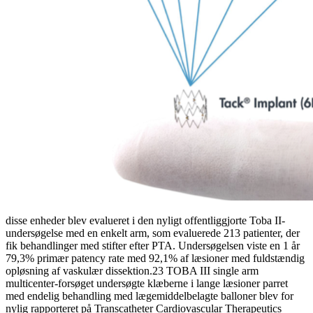
disse enheder blev evalueret i den nyligt offentliggjorte Toba II-
undersøgelse med en enkelt arm, som evaluerede 213 patienter, der
fik behandlinger med stifter efter PTA. Undersøgelsen viste en 1 år
79,3% primær patency rate med 92,1% af læsioner med fuldstændig
opløsning af vaskulær dissektion.23 TOBA III single arm
multicenter-forsøget undersøgte klæberne i lange læsioner parret
med endelig behandling med lægemiddelbelagte balloner blev for
nylig rapporteret på Transcatheter Cardiovascular Therapeutics