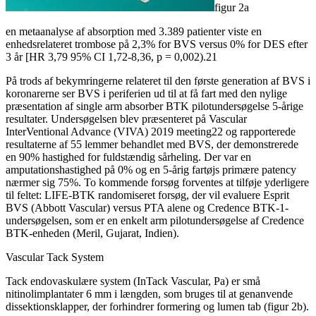
figur 2a
en metaanalyse af absorption med 3.389 patienter viste en
enhedsrelateret trombose på 2,3% for BVS versus 0% for DES efter
3 år [HR 3,79 95% CI 1,72-8,36, p = 0,002).21
På trods af bekymringerne relateret til den første generation af BVS i
koronarerne ser BVS i periferien ud til at få fart med den nylige
præsentation af single arm absorber BTK pilotundersøgelse 5-årige
resultater. Undersøgelsen blev præsenteret på Vascular
InterVentional Advance (VIVA) 2019 meeting22 og rapporterede
resultaterne af 55 lemmer behandlet med BVS, der demonstrerede
en 90% hastighed for fuldstændig sårheling. Der var en
amputationshastighed på 0% og en 5-årig fartøjs primære patency
nærmer sig 75%. To kommende forsøg forventes at tilføje yderligere
til feltet: LIFE-BTK randomiseret forsøg, der vil evaluere Esprit
BVS (Abbott Vascular) versus PTA alene og Credence BTK-1-
undersøgelsen, som er en enkelt arm pilotundersøgelse af Credence
BTK-enheden (Meril, Gujarat, Indien).
Vascular Tack System
Tack endovaskulære system (InTack Vascular, Pa) er små
nitinolimplantater 6 mm i længden, som bruges til at genanvende
dissektionsklapper, der forhindrer formering og lumen tab (figur 2b).