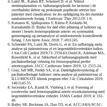
Laird JR., Katsen BT, Scheinert D, et al. Nitinol
stentimplantation vs. ballonangioplastik for læsioner i de
overfladiske lårben og proksimale popliteale arterier hos
patienter med claudication: tre års opfølgning fra det elastiske
randomiserede forsøg. J Endovasc Ther 2012;19: 1-9.
Katsanos K, Spiliopoulos S, Kitrou P, Krokidis M,
Karnabatidis D. Risiko for død efter påføring af balloner og
stenter i benets femoropopliteale arterie: en systematisk
gennemgang og metaanalyse af randomiserede kontrollerede
forsøg. J Am hjerte Assoc 2018; 7: e011245.
Schneider PA, Laird JR, Doros G, et al. En uafhængig meta-
analyse på patientniveau af en lægemiddelovertrukket ballon.
J Am Coll Cardiol 2019;73: 2550-63.Ouriel K, Adelman MA,
Rosenfield K, et al. Sikkerhed af ballonangioplastik med
paclitakselbelagt virkning for femoropopliteal perifer
arteriesygdom. JACC Cardiovasc Interv 2019; 12: 2515-24.
Gray, Jaff MR, Parikh SA, et al. Dødelighedsvurdering af
paclitakselbelagte balloner: meta-analyse på patientniveau af
ILLUMENATE klinisk program efter 3 år. Cirkulation 2019;
140:1145-55.
Secemsky EA, Kundi H, Viinberg I, et al. Forening af
overlevelse med femoropopliteal arterie revaskularisering med
lægemiddelovertrukne enheder. JAMA Cardiol 2019; 4: 332-
40.
Bailey SR, Beckman JA, Dao TD, et al. ACC/AHA/SCAI /