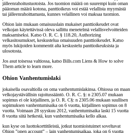
jälleenrahoitustuotoista. Jos tuomion määrä on suurempi kuin oman
pääoman määrä kotona, panttioikeus voi estää velallista myymästä
tai jälleenrahoittamasta, kunnes velallinen voi maksaa tuomion.
Ohion lain mukaan omaisuuslain mukaiset panttioikeudet ovat
velkojan käytettävissä oleva sallittu menetelmä velallisvelvoitteiden
maksamiseksi. Katso O. R. C. § 118.20, Authorizing
velkasitoumukset, keskustelua omaisuuden panttioikeudet. Katso
myös lukijoiden kommentit alta keskustelu panttioikeuksista ja
ulosotosta.
Jos asut toisessa valtiossa, katso Bills.com Liens & How to solve
Them article to learn more.
Ohion Vanhentumislaki
jokaisella osavaltiolla on oma vanhentumislakinsa. Ohiossa on maan
velkojaystävällisin rajoitussääntö. O. R. C. §: n 2305.07 mukaan
sopimus ei ole kirjallinen, ja O. R. C§: n 2305.06 mukaan suullisen
sopimuksen vanhentumisaika on 6 vuotta, kirjallinen sopimus on 8
vuotta. Voimaan 28 syyskuu 2012, vanhentumisaika laski 15 vuotta
8 vuotta siitä hetkestä, kun vanhentumisaika kello alkaa.
kun kyse on luottokorttitileistä, jotkut tuomioistuimet soveltavat
Ohion ”open account” – lain vanhentumisaikaa, joka on 6 vuotta