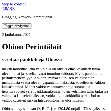
Skip to content
TJMBB
Blogging Network International
Toggle Navigation
2 joulukuun, 2021
Ohion Perintälait
verottaa pankkitilejä Ohiossa
maksu tarkoittaa, että velkojalla on oikeus ottaa velallisen tilillä
olevat rahat ja soveltaa varat tuomion saldoon. Myös pankkitilien
perimismenettelyyn ja siihen, minkä suuruisen velallisen on
mahdollista vaatia olevan vapautettu maksusta, sovelletaan valtion
lainsäädäntöä. Monet valtiot vapauttavat tietyt summat ja
tietyntyyppiset varat pankkimaksuista, joten velallisen tulisi tarkistaa
valtionsa lait selvittääkseen, voidaanko pankkitiliä periä. Jotkut
valtiot kutsuvat maksu liitetiedostona tai ulosmittaus.
Ohiossa levy sallitaan O. R. C.§: n 1304.80 nojalla. Tässä jaksossa