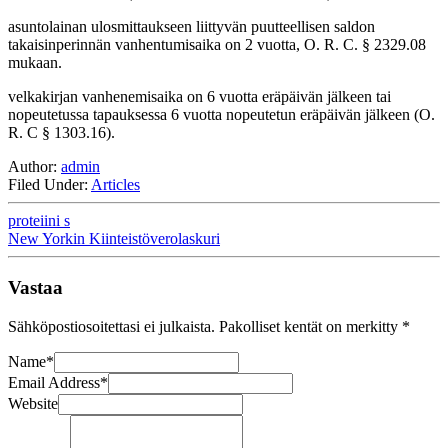
asuntolainan ulosmittaukseen liittyvän puutteellisen saldon
takaisinperinnän vanhentumisaika on 2 vuotta, O. R. C. § 2329.08
mukaan.
velkakirjan vanhenemisaika on 6 vuotta eräpäivän jälkeen tai
nopeutetussa tapauksessa 6 vuotta nopeutetun eräpäivän jälkeen (O.
R. C § 1303.16).
Author:
admin
Filed Under:
Articles
proteiini s
New Yorkin Kiinteistöverolaskuri
Vastaa
Sähköpostiosoitettasi ei julkaista.
Pakolliset kentät on merkitty
*
Name
*
Email Address
*
Website