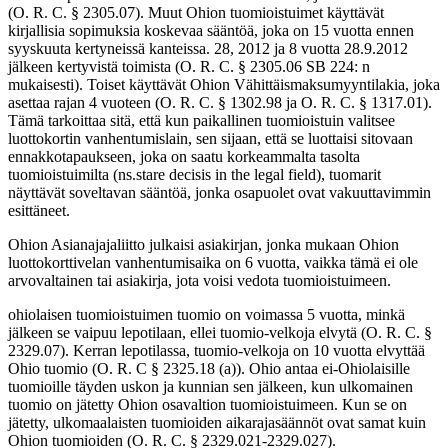
(O. R. C. § 2305.07). Muut Ohion tuomioistuimet käyttävät
kirjallisia sopimuksia koskevaa sääntöä, joka on 15 vuotta ennen
syyskuuta kertyneissä kanteissa. 28, 2012 ja 8 vuotta 28.9.2012
jälkeen kertyvistä toimista (O. R. C. § 2305.06 SB 224: n
mukaisesti). Toiset käyttävät Ohion Vähittäismaksumyyntilakia, joka
asettaa rajan 4 vuoteen (O. R. C. § 1302.98 ja O. R. C. § 1317.01).
Tämä tarkoittaa sitä, että kun paikallinen tuomioistuin valitsee
luottokortin vanhentumislain, sen sijaan, että se luottaisi sitovaan
ennakkotapaukseen, joka on saatu korkeammalta tasolta
tuomioistuimilta (ns.stare decisis in the legal field), tuomarit
näyttävät soveltavan sääntöä, jonka osapuolet ovat vakuuttavimmin
esittäneet.
Ohion Asianajajaliitto julkaisi asiakirjan, jonka mukaan Ohion
luottokorttivelan vanhentumisaika on 6 vuotta, vaikka tämä ei ole
arvovaltainen tai asiakirja, jota voisi vedota tuomioistuimeen.
ohiolaisen tuomioistuimen tuomio on voimassa 5 vuotta, minkä
jälkeen se vaipuu lepotilaan, ellei tuomio-velkoja elvytä (O. R. C. §
2329.07). Kerran lepotilassa, tuomio-velkoja on 10 vuotta elvyttää
Ohio tuomio (O. R. C § 2325.18 (a)). Ohio antaa ei-Ohiolaisille
tuomioille täyden uskon ja kunnian sen jälkeen, kun ulkomainen
tuomio on jätetty Ohion osavaltion tuomioistuimeen. Kun se on
jätetty, ulkomaalaisten tuomioiden aikarajasäännöt ovat samat kuin
Ohion tuomioiden (O. R. C. § 2329.021-2329.027).