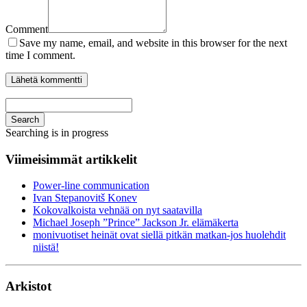
Comment
Save my name, email, and website in this browser for the next
time I comment.
Search
Searching is in progress
Viimeisimmät artikkelit
Power-line communication
Ivan Stepanovitš Konev
Kokovalkoista vehnää on nyt saatavilla
Michael Joseph ”Prince” Jackson Jr. elämäkerta
monivuotiset heinät ovat siellä pitkän matkan-jos huolehdit
niistä!
Arkistot