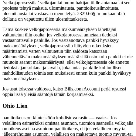
’velkojaprosessilla’ velkojan tai muun hakijan tilille antamaa tai sen
puolesta tehtyä maksua, ulosmittausta, panttioikeusilmoitusta,
ulosmittausta tai vastaavaa menettelyä. 2329.66§: n mukaan 425
dollaria on vapautettu tilien ulosmittauksesta.
Tämä koskee velkojaprosessia maksumääräyksen lähettäjän
valtuutetun tilin osalta, jos velkojaprosessi annetaan tiedoksi
vastaanottavalle pankille. Jos vastaanottava pankki hyväksyy
maksumääräyksen, velkojaprosessiin liittyvien oikeuksien
määrittämistä varten valtuutetun tilin saldosta katsotaan
vähennettävän maksumääräyksen määrä siltä osin kuin pankki ei ole
muutoin saanut maksumääräystä, ellei velkojaprosessia ole annettu
tiedoksi ajankohtana ja tavalla, joka antaa pankille kohtuullisen
mahdollisuuden toimia sen mukaisesti ennen kuin pankki hyväksyy
maksumääräyksen.
Jos asut toisessa valtiossa, katso Bills.com Account periä resurssi
oppia lisää yleisiä sääntöjä tämän korjaamiseksi.
Ohio Lien
panttioikeus on kiinteistöön kohdistuva rasite — vaate–. Jos
velallinen esimerkiksi omistaa asunnon, tuomion saaneella velkojalla
on oikeus asettaa asuntoon panttioikeus, eli jos velallinen myy tai
jälleenrahoittaa asunnon, velallisen on maksettava tuomio myynti-tai