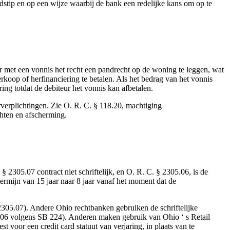
jdstip en op een wijze waarbij de bank een redelijke kans om op te
r met een vonnis het recht een pandrecht op de woning te leggen, wat
erkoop of herfinanciering te betalen. Als het bedrag van het vonnis
ng totdat de debiteur het vonnis kan afbetalen.
rverplichtingen. Zie O. R. C. § 118.20, machtiging
hten en afscherming.
 § 2305.07 contract niet schriftelijk, en O. R. C. § 2305.06, is de
termijn van 15 jaar naar 8 jaar vanaf het moment dat de
2305.07). Andere Ohio rechtbanken gebruiken de schriftelijke
05.06 volgens SB 224). Anderen maken gebruik van Ohio ‘ s Retail
t voor een credit card statuut van verjaring, in plaats van te