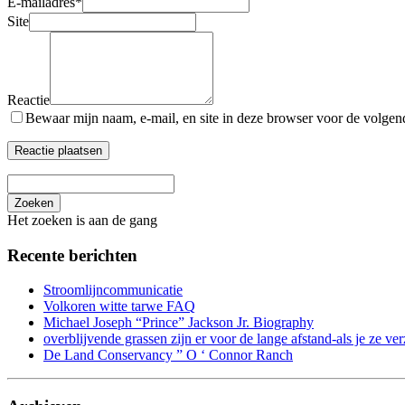
E-mailadres
*
Site
Reactie
Bewaar mijn naam, e-mail, en site in deze browser voor de volgende
Zoeken
Het zoeken is aan de gang
Recente berichten
Stroomlijncommunicatie
Volkoren witte tarwe FAQ
Michael Joseph “Prince” Jackson Jr. Biography
overblijvende grassen zijn er voor de lange afstand-als je ze ver
De Land Conservancy ” O ‘ Connor Ranch