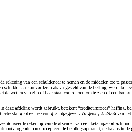
op de rekening van een schuldenaar te nemen en de middelen toe te pass
 schuldenaar kan vorderen als vrijgesteld van de heffing, wordt beheers
oet de wetten van zijn of haar staat controleren om te zien of een ba
in deze afdeling wordt gebruikt, betekent “crediteurproces” heffing, b
et betrekking tot een rekening is uitgegeven. Volgens § 2329.66 van het
n geautoriseerde rekening van de afzender van een betalingsopdracht in
als de ontvangende bank accepteert de betalingsopdracht, de balans in d