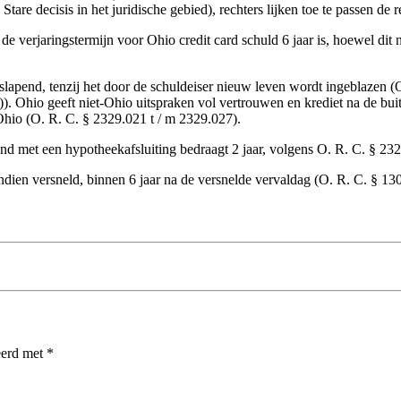
e decisis in het juridische gebied), rechters lijken toe te passen de 
de verjaringstermijn voor Ohio credit card schuld 6 jaar is, hoewel di
 slapend, tenzij het door de schuldeiser nieuw leven wordt ingeblazen (
). Ohio geeft niet-Ohio uitspraken vol vertrouwen en krediet na de buit
 Ohio (O. R. C. § 2329.021 t / m 2329.027).
and met een hypotheekafsluiting bedraagt 2 jaar, volgens O. R. C. § 23
indien versneld, binnen 6 jaar na de versnelde vervaldag (O. R. C. § 13
eerd met
*