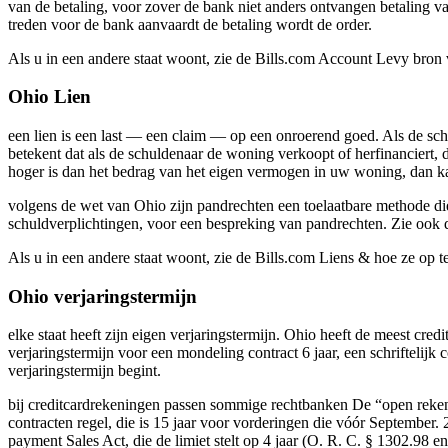
van de betaling, voor zover de bank niet anders ontvangen betaling van
treden voor de bank aanvaardt de betaling wordt de order.
Als u in een andere staat woont, zie de Bills.com Account Levy bron
Ohio Lien
een lien is een last — een claim — op een onroerend goed. Als de sch
betekent dat als de schuldenaar de woning verkoopt of herfinanciert, d
hoger is dan het bedrag van het eigen vermogen in uw woning, dan kan
volgens de wet van Ohio zijn pandrechten een toelaatbare methode die
schuldverplichtingen, voor een bespreking van pandrechten. Zie ook 
Als u in een andere staat woont, zie de Bills.com Liens & hoe ze op te
Ohio verjaringstermijn
elke staat heeft zijn eigen verjaringstermijn. Ohio heeft de meest cred
verjaringstermijn voor een mondeling contract 6 jaar, een schriftelijk
verjaringstermijn begint.
bij creditcardrekeningen passen sommige rechtbanken De “open rekenin
contracten regel, die is 15 jaar voor vorderingen die vóór September
payment Sales Act, die de limiet stelt op 4 jaar (O. R. C. § 1302.98 en