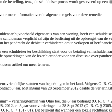
 de bestelling, tenzij de schuldeiser proces wordt geserveerd op een ti
 voor meer informatie over de algemene regels voor deze remedie.
uldenaar bijvoorbeeld eigenaar is van een woning, heeft een schuldeise
e schuldenaar verplicht zal zijn de beslissing uit de opbrengst van de v
 het pandrecht de debiteur verhinderen om te verkopen of herfinancieri
 een schuldeiser ter beschikking staat voor de betaling van schuldenaa
de opmerkingen van de lezer hieronder voor een discussie over pandrec
 lossen artikel om meer te leren.
iteur-vriendelijke statuten van beperkingen in het land. Volgens O. R. C.
 contract 8 jaar. Met ingang van 28 September 2012 daalde de verjarings
g” – verjaringstermijn van Ohio toe, die 6 jaar bedraagt (O. R. C. § 
. 28, 2012, en 8 jaar voor vorderingen na 28 Sept 2012 (O. R. C. § 23
 O. R. C. § 1317.01). Dit betekent dat wanneer een lokale rechtbank kies