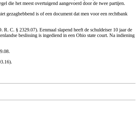
regel die het meest overtuigend aangevoerd door de twee partijen.
t niet gezaghebbend is of een document dat men voor een rechtbank
O. R. C. § 2329.07). Eenmaal slapend heeft de schuldeiser 10 jaar de
enlandse beslissing is ingediend in een Ohio state court. Na indiening
29.08.
03.16).