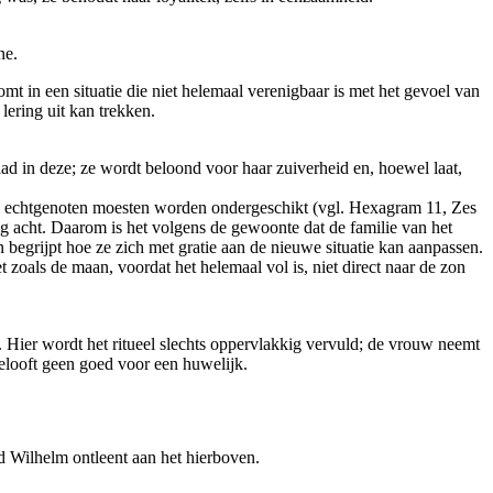
ne.
mt in een situatie die niet helemaal verenigbaar is met het gevoel van
lering uit kan trekken.
aad in deze; ze wordt beloond voor haar zuiverheid en, hoewel laat,
hun echtgenoten moesten worden ondergeschikt (vgl. Hexagram 11, Zes
dig acht. Daarom is het volgens de gewoonte dat de familie van het
 begrijpt hoe ze zich met gratie aan de nieuwe situatie kan aanpassen.
et zoals de maan, voordat het helemaal vol is, niet direct naar de zon
e. Hier wordt het ritueel slechts oppervlakkig vervuld; de vrouw neemt
elooft geen goed voor een huwelijk.
d Wilhelm ontleent aan het hierboven.