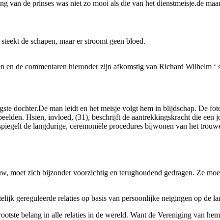
ng van de prinses was niet zo mooi als die van het dienstmeisje.de maan
steekt de schapen, maar er stroomt geen bloed.
ven en de commentaren hieronder zijn afkomstig van Richard Wilhelm ‘
te dochter.De man leidt en het meisje volgt hem in blijdschap. De foto
eelden. Hsien, invloed, (31), beschrijft de aantrekkingskracht die een j
spiegelt de langdurige, ceremoniële procedures bijwonen van het trouw
uw, moet zich bijzonder voorzichtig en terughoudend gedragen. Ze moet
telijk gereguleerde relaties op basis van persoonlijke neigingen op de la
rootste belang in alle relaties in de wereld. Want de Vereniging van he