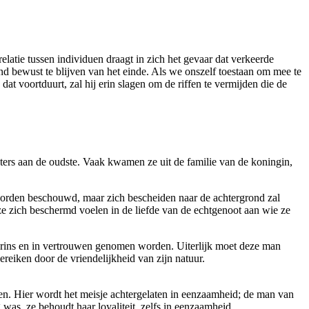
elatie tussen individuen draagt in zich het gevaar dat verkeerde
 bewust te blijven van het einde. Als we onszelf toestaan om mee te
t voortduurt, zal hij erin slagen om de riffen te vermijden die de
ters aan de oudste. Vaak kwamen ze uit de familie van de koningin,
al worden beschouwd, maar zich bescheiden naar de achtergrond zal
 ze zich beschermd voelen in de liefde van de echtgenoot aan wie ze
prins en in vertrouwen genomen worden. Uiterlijk moet deze man
 bereiken door de vriendelijkheid van zijn natuur.
en. Hier wordt het meisje achtergelaten in eenzaamheid; de man van
 was, ze behoudt haar loyaliteit, zelfs in eenzaamheid.