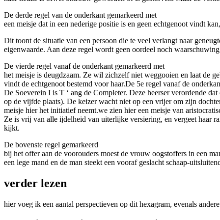
De derde regel van de onderkant gemarkeerd met
een meisje dat in een nederige positie is en geen echtgenoot vindt k
Dit toont de situatie van een persoon die te veel verlangt naar geneug
eigenwaarde. Aan deze regel wordt geen oordeel noch waarschuwing toege
De vierde regel vanaf de onderkant gemarkeerd met
het meisje is deugdzaam. Ze wil zichzelf niet weggooien en laat de ge
vindt de echtgenoot bestemd voor haar.De 5e regel vanaf de onderka
De Soeverein I is T ‘ ang de Completer. Deze heerser verordende dat
op de vijfde plaats). De keizer wacht niet op een vrijer om zijn docht
meisje hier het initiatief neemt.we zien hier een meisje van aristocr
Ze is vrij van alle ijdelheid van uiterlijke versiering, en vergeet haar
kijkt.
De bovenste regel gemarkeerd
bij het offer aan de voorouders moest de vrouw oogstoffers in een man
een lege mand en de man steekt een vooraf geslacht schaap-uitsluit
verder lezen
hier voeg ik een aantal perspectieven op dit hexagram, evenals ander