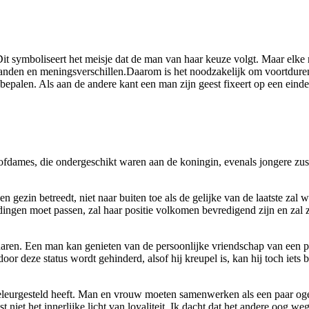
Dit symboliseert het meisje dat de man van haar keuze volgt. Maar elke r
nden en meningsverschillen.Daarom is het noodzakelijk om voortdurend
len. Als aan de andere kant een man zijn geest fixeert op een einde da
ofdames, die ondergeschikt waren aan de koningin, evenals jongere zus
n gezin betreedt, niet naar buiten toe als de gelijke van de laatste z
e dingen moet passen, zal haar positie volkomen bevredigend zijn en zal
naren. Een man kan genieten van de persoonlijke vriendschap van een 
 door deze status wordt gehinderd, alsof hij kreupel is, kan hij toch iets
r teleurgesteld heeft. Man en vrouw moeten samenwerken als een paar og
niet het innerlijke licht van loyaliteit. Ik dacht dat het andere oog weg