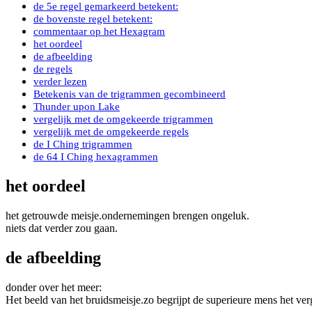
de 5e regel gemarkeerd betekent:
de bovenste regel betekent:
commentaar op het Hexagram
het oordeel
de afbeelding
de regels
verder lezen
Betekenis van de trigrammen gecombineerd
Thunder upon Lake
vergelijk met de omgekeerde trigrammen
vergelijk met de omgekeerde regels
de I Ching trigrammen
de 64 I Ching hexagrammen
het oordeel
het getrouwde meisje.ondernemingen brengen ongeluk.
niets dat verder zou gaan.
de afbeelding
donder over het meer:
Het beeld van het bruidsmeisje.zo begrijpt de superieure mens het ver