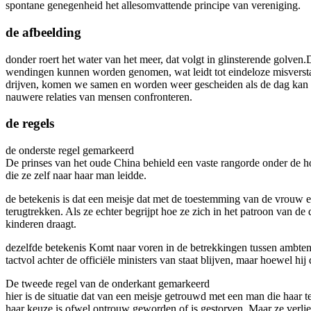
spontane genegenheid het allesomvattende principe van vereniging.
de afbeelding
donder roert het water van het meer, dat volgt in glinsterende golven.
wendingen kunnen worden genomen, wat leidt tot eindeloze misversta
drijven, komen we samen en worden weer gescheiden als de dag kan bepa
nauwere relaties van mensen confronteren.
de regels
de onderste regel gemarkeerd
De prinses van het oude China behield een vaste rangorde onder de h
die ze zelf naar haar man leidde.
de betekenis is dat een meisje dat met de toestemming van de vrouw ee
terugtrekken. Als ze echter begrijpt hoe ze zich in het patroon van d
kinderen draagt.
dezelfde betekenis Komt naar voren in de betrekkingen tussen ambte
tactvol achter de officiële ministers van staat blijven, maar hoewel hij
De tweede regel van de onderkant gemarkeerd
hier is de situatie dat van een meisje getrouwd met een man die haa
haar keuze is ofwel ontrouw geworden of is gestorven. Maar ze verliest 