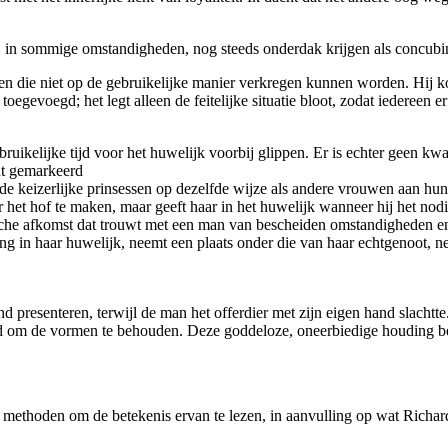
an, in sommige omstandigheden, nog steeds onderdak krijgen als concubi
ten die niet op de gebruikelijke manier verkregen kunnen worden. Hij ko
voegd; het legt alleen de feitelijke situatie bloot, zodat iedereen er 
bruikelijke tijd voor het huwelijk voorbij glippen. Er is echter geen kw
nt gemarkeerd
 de keizerlijke prinsessen op dezelfde wijze als andere vrouwen aan 
er het hof te maken, maar geeft haar in het huwelijk wanneer hij het no
atische afkomst dat trouwt met een man van bescheiden omstandigheden en
 rang in haar huwelijk, neemt een plaats onder die van haar echtgenoot, n
d presenteren, terwijl de man het offerdier met zijn eigen hand slachtt
end om de vormen te behouden. Deze goddeloze, oneerbiedige houding b
e methoden om de betekenis ervan te lezen, in aanvulling op wat Richar